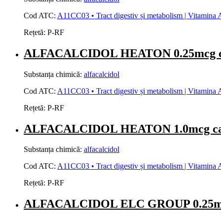
Cod ATC:
A11CC03 • Tract digestiv și metabolism | Vitamina A 
Rețetă:
P-RF
ALFACALCIDOL HEATON 0.25mcg ca
Substanța chimică:
alfacalcidol
Cod ATC:
A11CC03 • Tract digestiv și metabolism | Vitamina A 
Rețetă:
P-RF
ALFACALCIDOL HEATON 1.0mcg cap
Substanța chimică:
alfacalcidol
Cod ATC:
A11CC03 • Tract digestiv și metabolism | Vitamina A 
Rețetă:
P-RF
ALFACALCIDOL ELC GROUP 0.25mcg