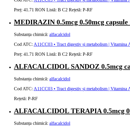
Preț:
41.71 RON
Listă:
B
C2
Rețetă:
P-RF
MEDIRAZIN 0.5mcg 0.50mcg capsule
Substanța chimică:
alfacalcidol
Cod ATC:
A11CC03 • Tract digestiv și metabolism | Vitamina A 
Preț:
41.71 RON
Listă:
B
C2
Rețetă:
P-RF
ALFACALCIDOL SANDOZ 0.5mcg cap
Substanța chimică:
alfacalcidol
Cod ATC:
A11CC03 • Tract digestiv și metabolism | Vitamina A 
Rețetă:
P-RF
ALFACALCIDOL TERAPIA 0.5mcg 0.5
Substanța chimică:
alfacalcidol