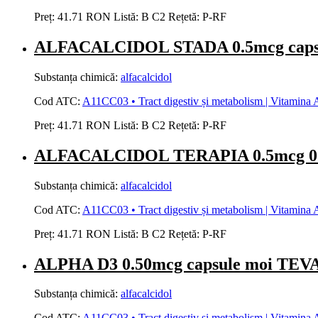
Preț:
41.71 RON
Listă:
B
C2
Rețetă:
P-RF
ALFACALCIDOL STADA 0.5mcg caps
Substanța chimică:
alfacalcidol
Cod ATC:
A11CC03 • Tract digestiv și metabolism | Vitamina A 
Preț:
41.71 RON
Listă:
B
C2
Rețetă:
P-RF
ALFACALCIDOL TERAPIA 0.5mcg 0.5
Substanța chimică:
alfacalcidol
Cod ATC:
A11CC03 • Tract digestiv și metabolism | Vitamina A 
Preț:
41.71 RON
Listă:
B
C2
Rețetă:
P-RF
ALPHA D3 0.50mcg capsule moi TEV
Substanța chimică:
alfacalcidol
Cod ATC:
A11CC03 • Tract digestiv și metabolism | Vitamina A 