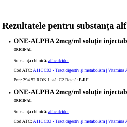
Rezultatele pentru substanța alf
ONE-ALPHA 2mcg/ml soluție injec
ORIGINAL
Substanța chimică:
alfacalcidol
Cod ATC:
A11CC03 • Tract digestiv și metabolism | Vitamina A 
Preț:
294.52 RON
Listă:
C2
Rețetă:
P-RF
ONE-ALPHA 2mcg/ml soluție injec
ORIGINAL
Substanța chimică:
alfacalcidol
Cod ATC:
A11CC03 • Tract digestiv și metabolism | Vitamina A 