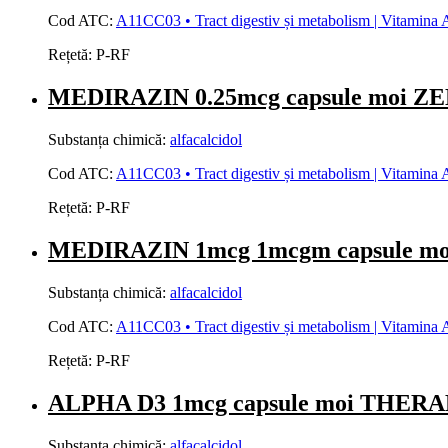
Cod ATC:
A11CC03 • Tract digestiv și metabolism | Vitamina A 
Rețetă:
P-RF
MEDIRAZIN 0.25mcg capsule moi Z
Substanța chimică:
alfacalcidol
Cod ATC:
A11CC03 • Tract digestiv și metabolism | Vitamina A 
Rețetă:
P-RF
MEDIRAZIN 1mcg 1mcgm capsule m
Substanța chimică:
alfacalcidol
Cod ATC:
A11CC03 • Tract digestiv și metabolism | Vitamina A 
Rețetă:
P-RF
ALPHA D3 1mcg capsule moi THER
Substanța chimică:
alfacalcidol