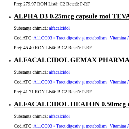
Preț:
279.97 RON
Listă:
C2
Rețetă:
P-RF
ALPHA D3 0.25mcg capsule moi TEV
Substanța chimică:
alfacalcidol
Cod ATC:
A11CC03 • Tract digestiv și metabolism | Vitamina A 
Preț:
45.40 RON
Listă:
B
C2
Rețetă:
P-RF
ALFACALCIDOL GEMAX PHARMA 0.
Substanța chimică:
alfacalcidol
Cod ATC:
A11CC03 • Tract digestiv și metabolism | Vitamina A 
Preț:
41.71 RON
Listă:
B
C2
Rețetă:
P-RF
ALFACALCIDOL HEATON 0.50mcg ca
Substanța chimică:
alfacalcidol
Cod ATC:
A11CC03 • Tract digestiv și metabolism | Vitamina A 