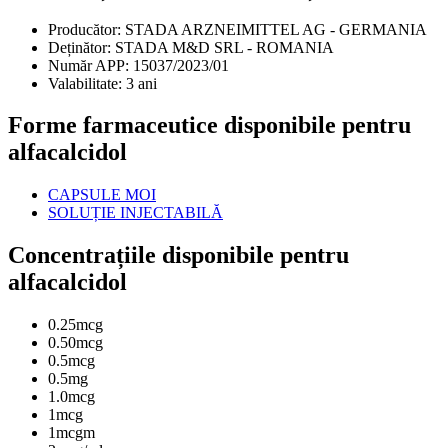
Producător:
STADA ARZNEIMITTEL AG - GERMANIA
Deținător:
STADA M&D SRL - ROMANIA
Număr APP:
15037/2023/01
Valabilitate:
3 ani
Forme farmaceutice disponibile pentru
alfacalcidol
CAPSULE MOI
SOLUȚIE INJECTABILĂ
Concentrațiile disponibile pentru
alfacalcidol
0.25mcg
0.50mcg
0.5mcg
0.5mg
1.0mcg
1mcg
1mcgm