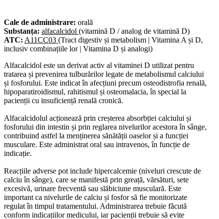
Cale de administrare:
orală
Substanța:
alfacalcidol
(vitamină D / analog de vitamină D)
ATC:
A11CC03
(Tract digestiv și metabolism | Vitamina A și D,
inclusiv combinațiile lor | Vitamina D și analogi)
Alfacalcidol este un derivat activ al vitaminei D utilizat pentru
tratarea și prevenirea tulburărilor legate de metabolismul calciului
și fosforului. Este indicat în afecțiuni precum osteodistrofia renală,
hipoparatiroidismul, rahitismul și osteomalacia, în special la
pacienții cu insuficiență renală cronică.
Alfacalcidolul acționează prin creșterea absorbției calciului și
fosforului din intestin și prin reglarea nivelurilor acestora în sânge,
contribuind astfel la menținerea sănătății oaselor și a funcției
musculare. Este administrat oral sau intravenos, în funcție de
indicație.
Reacțiile adverse pot include hipercalcemie (niveluri crescute de
calciu în sânge), care se manifestă prin greață, vărsături, sete
excesivă, urinare frecventă sau slăbiciune musculară. Este
important ca nivelurile de calciu și fosfor să fie monitorizate
regulat în timpul tratamentului. Administrarea trebuie făcută
conform indicațiilor medicului, iar pacienții trebuie să evite