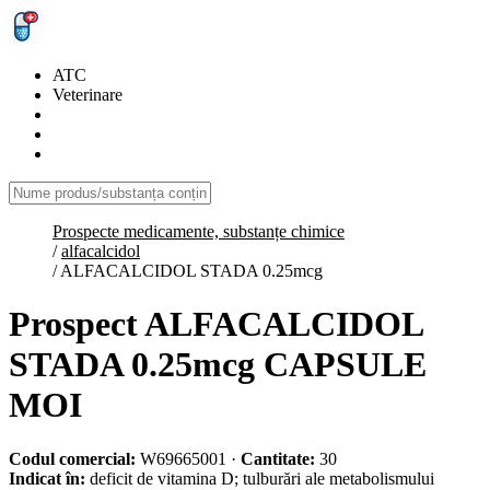
ATC
Veterinare
Prospecte medicamente, substanțe chimice
/
alfacalcidol
/
ALFACALCIDOL STADA 0.25mcg
Prospect ALFACALCIDOL
STADA 0.25mcg CAPSULE
MOI
Codul comercial:
W69665001
·
Cantitate:
30
Indicat în:
deficit de vitamina D; tulburări ale metabolismului