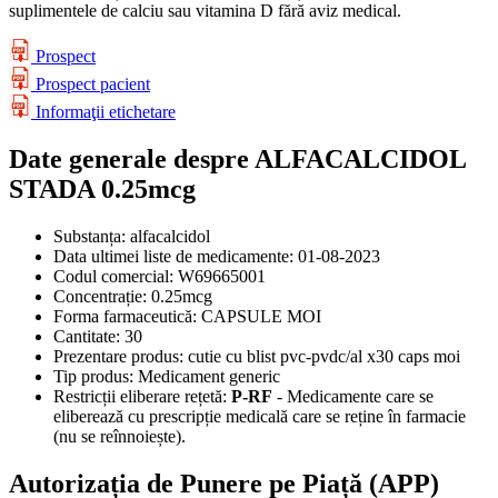
suplimentele de calciu sau vitamina D fără aviz medical.
Prospect
Prospect pacient
Informaţii etichetare
Date generale despre ALFACALCIDOL
STADA 0.25mcg
Substanța:
alfacalcidol
Data ultimei liste de medicamente:
01-08-2023
Codul comercial:
W69665001
Concentrație:
0.25mcg
Forma farmaceutică:
CAPSULE MOI
Cantitate:
30
Prezentare produs:
cutie cu blist pvc-pvdc/al x30 caps moi
Tip produs:
Medicament generic
Restricții eliberare rețetă:
P-RF
- Medicamente care se
eliberează cu prescripție medicală care se reține în farmacie
(nu se reînnoiește).
Autorizația de Punere pe Piață (APP)