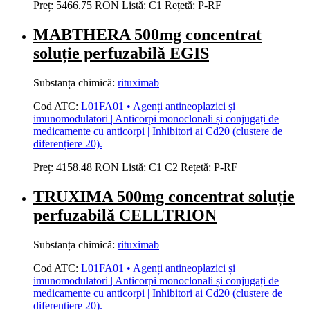
Preț:
5466.75 RON
Listă:
C1
Rețetă:
P-RF
MABTHERA 500mg concentrat
soluție perfuzabilă EGIS
Substanța chimică:
rituximab
Cod ATC:
L01FA01 • Agenți antineoplazici și
imunomodulatori | Anticorpi monoclonali și conjugați de
medicamente cu anticorpi | Inhibitori ai Cd20 (clustere de
diferențiere 20).
Preț:
4158.48 RON
Listă:
C1
C2
Rețetă:
P-RF
TRUXIMA 500mg concentrat soluție
perfuzabilă CELLTRION
Substanța chimică:
rituximab
Cod ATC:
L01FA01 • Agenți antineoplazici și
imunomodulatori | Anticorpi monoclonali și conjugați de
medicamente cu anticorpi | Inhibitori ai Cd20 (clustere de
diferențiere 20).