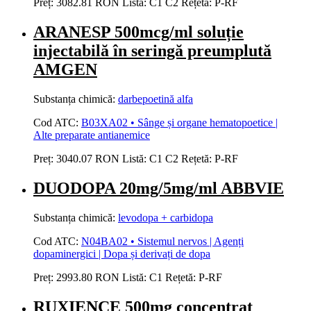
Preț:
3082.81 RON
Listă:
C1
C2
Rețetă:
P-RF
ARANESP 500mcg/ml soluție
injectabilă în seringă preumplută
AMGEN
Substanța chimică:
darbepoetină alfa
Cod ATC:
B03XA02 • Sânge și organe hematopoetice |
Alte preparate antianemice
Preț:
3040.07 RON
Listă:
C1
C2
Rețetă:
P-RF
DUODOPA 20mg/5mg/ml ABBVIE
Substanța chimică:
levodopa + carbidopa
Cod ATC:
N04BA02 • Sistemul nervos | Agenți
dopaminergici | Dopa și derivați de dopa
Preț:
2993.80 RON
Listă:
C1
Rețetă:
P-RF
RUXIENCE 500mg concentrat