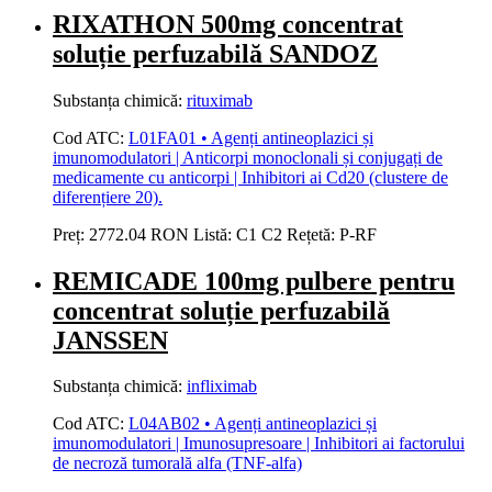
RIXATHON 500mg concentrat
soluție perfuzabilă SANDOZ
Substanța chimică:
rituximab
Cod ATC:
L01FA01 • Agenți antineoplazici și
imunomodulatori | Anticorpi monoclonali și conjugați de
medicamente cu anticorpi | Inhibitori ai Cd20 (clustere de
diferențiere 20).
Preț:
2772.04 RON
Listă:
C1
C2
Rețetă:
P-RF
REMICADE 100mg pulbere pentru
concentrat soluție perfuzabilă
JANSSEN
Substanța chimică:
infliximab
Cod ATC:
L04AB02 • Agenți antineoplazici și
imunomodulatori | Imunosupresoare | Inhibitori ai factorului
de necroză tumorală alfa (TNF-alfa)