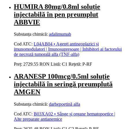
HUMIRA 80mg/0.8ml soluție
injectabilă în pen preumplut
ABBVIE
Substanța chimică:
adalimumab
Cod ATC:
L04AB04 • Agenți antineoplazici și
imunomodulatori | Imunosupresoare | Inhibitori ai factorului
de necroză tumorală alfa (TNF-alfa)
Preț:
2729.55 RON
Listă:
C1
Rețetă:
P-RF
ARANESP 100mcg/0.5ml soluție
injectabilă în seringă preumplută
AMGEN
Substanța chimică:
darbepoetină alfa
Cod ATC:
B03XA02 • Sânge și organe hematopoetice |
Alte preparate antianemice
Preț:
2625.48 RON
Listă:
C1
C2
Rețetă:
P-RF