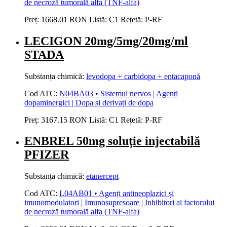
de necroză tumorală alfa (TNF-alfa)
Preț:
1668.01 RON
Listă:
C1
Rețetă:
P-RF
LECIGON 20mg/5mg/20mg/ml
STADA
Substanța chimică:
levodopa + carbidopa + entacaponă
Cod ATC:
N04BA03 • Sistemul nervos | Agenți
dopaminergici | Dopa și derivați de dopa
Preț:
3167.15 RON
Listă:
C1
Rețetă:
P-RF
ENBREL 50mg soluție injectabilă
PFIZER
Substanța chimică:
etanercept
Cod ATC:
L04AB01 • Agenți antineoplazici și
imunomodulatori | Imunosupresoare | Inhibitori ai factorului
de necroză tumorală alfa (TNF-alfa)