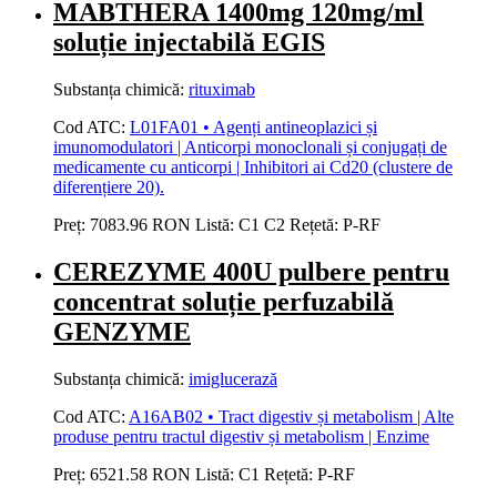
MABTHERA 1400mg 120mg/ml
soluție injectabilă EGIS
Substanța chimică:
rituximab
Cod ATC:
L01FA01 • Agenți antineoplazici și
imunomodulatori | Anticorpi monoclonali și conjugați de
medicamente cu anticorpi | Inhibitori ai Cd20 (clustere de
diferențiere 20).
Preț:
7083.96 RON
Listă:
C1
C2
Rețetă:
P-RF
CEREZYME 400U pulbere pentru
concentrat soluție perfuzabilă
GENZYME
Substanța chimică:
imiglucerază
Cod ATC:
A16AB02 • Tract digestiv și metabolism | Alte
produse pentru tractul digestiv și metabolism | Enzime
Preț:
6521.58 RON
Listă:
C1
Rețetă:
P-RF