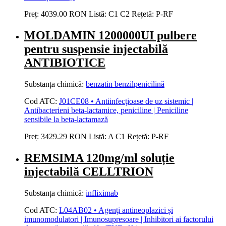
Preț:
4039.00 RON
Listă:
C1
C2
Rețetă:
P-RF
MOLDAMIN 1200000UI pulbere
pentru suspensie injectabilă
ANTIBIOTICE
Substanța chimică:
benzatin benzilpenicilină
Cod ATC:
J01CE08 • Antiinfecțioase de uz sistemic |
Antibacterieni beta-lactamice, peniciline | Peniciline
sensibile la beta-lactamază
Preț:
3429.29 RON
Listă:
A
C1
Rețetă:
P-RF
REMSIMA 120mg/ml soluție
injectabilă CELLTRION
Substanța chimică:
infliximab
Cod ATC:
L04AB02 • Agenți antineoplazici și
imunomodulatori | Imunosupresoare | Inhibitori ai factorului