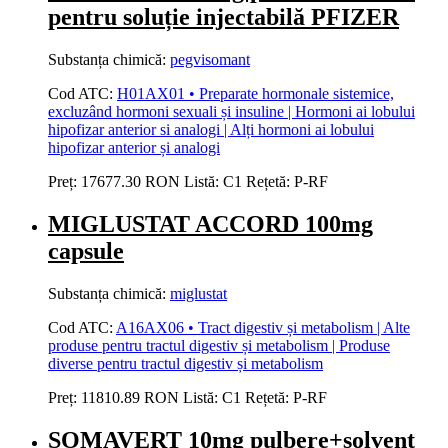
pentru soluție injectabilă PFIZER
Substanța chimică:
pegvisomant
Cod ATC:
H01AX01 • Preparate hormonale sistemice,
excluzând hormoni sexuali și insuline | Hormoni ai lobului
hipofizar anterior si analogi | Alți hormoni ai lobului
hipofizar anterior și analogi
Preț:
17677.30 RON
Listă:
C1
Rețetă:
P-RF
MIGLUSTAT ACCORD 100mg
capsule
Substanța chimică:
miglustat
Cod ATC:
A16AX06 • Tract digestiv și metabolism | Alte
produse pentru tractul digestiv și metabolism | Produse
diverse pentru tractul digestiv și metabolism
Preț:
11810.89 RON
Listă:
C1
Rețetă:
P-RF
SOMAVERT 10mg pulbere+solvent