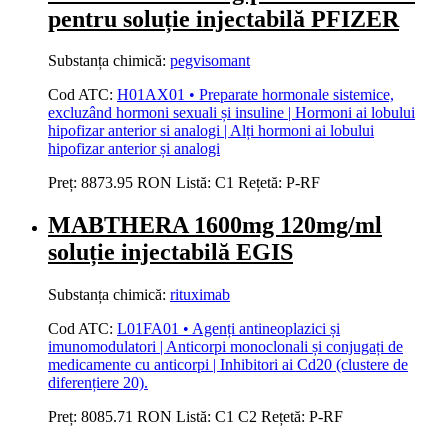
pentru soluție injectabilă PFIZER
Substanța chimică:
pegvisomant
Cod ATC:
H01AX01 • Preparate hormonale sistemice,
excluzând hormoni sexuali și insuline | Hormoni ai lobului
hipofizar anterior si analogi | Alți hormoni ai lobului
hipofizar anterior și analogi
Preț:
8873.95 RON
Listă:
C1
Rețetă:
P-RF
MABTHERA 1600mg 120mg/ml
soluție injectabilă EGIS
Substanța chimică:
rituximab
Cod ATC:
L01FA01 • Agenți antineoplazici și
imunomodulatori | Anticorpi monoclonali și conjugați de
medicamente cu anticorpi | Inhibitori ai Cd20 (clustere de
diferențiere 20).
Preț:
8085.71 RON
Listă:
C1
C2
Rețetă:
P-RF