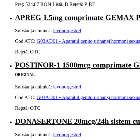
Preț:
524.87 RON
Listă:
B
Rețetă:
P-RF
APREG 1.5mg comprimate GEMAX
Substanța chimică:
levonorgestrel
Cod ATC:
G03AD01 • Aparatul genito-urinar și hormoni sexuali
Rețetă:
OTC
POSTINOR-1 1500mcg comprimate
ORIGINAL
Substanța chimică:
levonorgestrel
Cod ATC:
G03AD01 • Aparatul genito-urinar și hormoni sexuali
Rețetă:
OTC
DONASERTONE 20mcg/24h sistem cu
Substanța chimică:
levonorgestrel