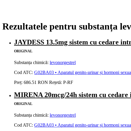
Rezultatele pentru substanța lev
JAYDESS 13.5mg sistem cu cedare in
ORIGINAL
Substanța chimică:
levonorgestrel
Cod ATC:
G02BA03 • Aparatul genito-urinar și hormoni sexuali 
Preț:
686.51 RON
Rețetă:
P-RF
MIRENA 20mcg/24h sistem cu cedare
ORIGINAL
Substanța chimică:
levonorgestrel
Cod ATC:
G02BA03 • Aparatul genito-urinar și hormoni sexuali 