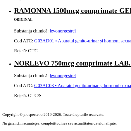
RAMONNA 1500mcg comprimate 
ORIGINAL
Substanța chimică:
levonorgestrel
Cod ATC:
G03AD01 • Aparatul genito-urinar și hormoni sexuali
Rețetă:
OTC
NORLEVO 750mcg comprimate LA
Substanța chimică:
levonorgestrel
Cod ATC:
G03AC03 • Aparatul genito-urinar și hormoni sexuali
Rețetă:
OTC/S
Copyright © prospecte.ro 2019-2026. Toate drepturile rezervate.
Nu garantăm acuratețea, completitudinea sau actualitatea datelor afișate.