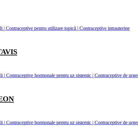
| Contraceptive pentru utilizare topică | Contraceptive intrauterine
TAVIS
 | Contraceptive hormonale pentru uz sistemic | Contraceptive de urge
LEON
 | Contraceptive hormonale pentru uz sistemic | Contraceptive de urge