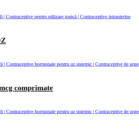
| Contraceptive pentru utilizare topică | Contraceptive intrauterine
OZ
 | Contraceptive hormonale pentru uz sistemic | Contraceptive de urge
cg comprimate
 | Contraceptive hormonale pentru uz sistemic | Contraceptive de urge