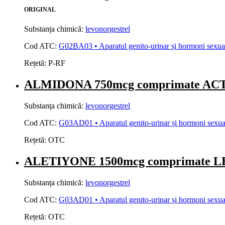
ORIGINAL
Substanța chimică:
levonorgestrel
Cod ATC:
G02BA03 • Aparatul genito-urinar și hormoni sexuali 
Rețetă:
P-RF
ALMIDONA 750mcg comprimate AC
Substanța chimică:
levonorgestrel
Cod ATC:
G03AD01 • Aparatul genito-urinar și hormoni sexuali
Rețetă:
OTC
ALETIYONE 1500mcg comprimate 
Substanța chimică:
levonorgestrel
Cod ATC:
G03AD01 • Aparatul genito-urinar și hormoni sexuali
Rețetă:
OTC