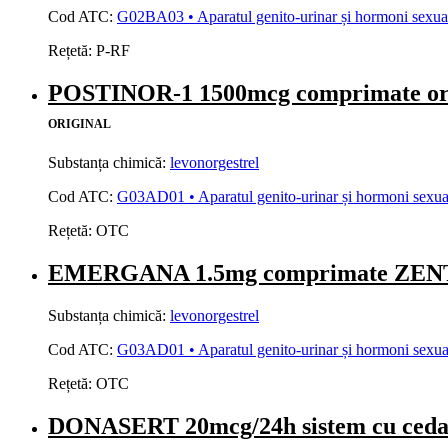
Cod ATC:
G02BA03 • Aparatul genito-urinar și hormoni sexuali 
Rețetă:
P-RF
POSTINOR-1 1500mcg comprimate o
ORIGINAL
Substanța chimică:
levonorgestrel
Cod ATC:
G03AD01 • Aparatul genito-urinar și hormoni sexuali
Rețetă:
OTC
EMERGANA 1.5mg comprimate ZEN
Substanța chimică:
levonorgestrel
Cod ATC:
G03AD01 • Aparatul genito-urinar și hormoni sexuali
Rețetă:
OTC
DONASERT 20mcg/24h sistem cu ced