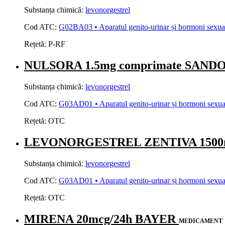
Substanța chimică:
levonorgestrel
Cod ATC:
G02BA03 • Aparatul genito-urinar și hormoni sexuali 
Rețetă:
P-RF
NULSORA 1.5mg comprimate SAND
Substanța chimică:
levonorgestrel
Cod ATC:
G03AD01 • Aparatul genito-urinar și hormoni sexuali
Rețetă:
OTC
LEVONORGESTREL ZENTIVA 1500m
Substanța chimică:
levonorgestrel
Cod ATC:
G03AD01 • Aparatul genito-urinar și hormoni sexuali
Rețetă:
OTC
MIRENA 20mcg/24h BAYER
MEDICAMENT