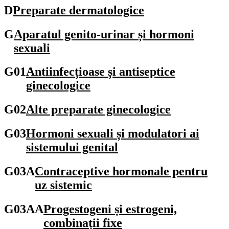
D
Preparate dermatologice
G
Aparatul genito-urinar și hormoni
sexuali
G01
Antiinfecțioase și antiseptice
ginecologice
G02
Alte preparate ginecologice
G03
Hormoni sexuali și modulatori ai
sistemului genital
G03A
Contraceptive hormonale pentru
uz sistemic
G03AA
Progestogeni și estrogeni,
combinații fixe