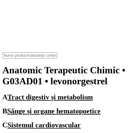
Anatomic Terapeutic Chimic
•
G03AD01 • levonorgestrel
A
Tract digestiv și metabolism
B
Sânge și organe hematopoetice
C
Sistemul cardiovascular