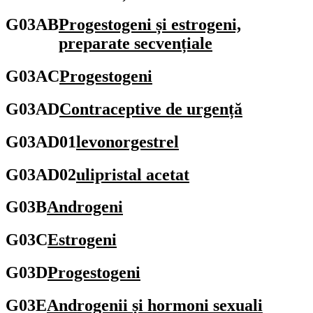
G03AB
Progestogeni și estrogeni,
preparate secvențiale
G03AC
Progestogeni
G03AD
Contraceptive de urgență
G03AD01
levonorgestrel
G03AD02
ulipristal acetat
G03B
Androgeni
G03C
Estrogeni
G03D
Progestogeni
G03E
Androgenii și hormoni sexuali