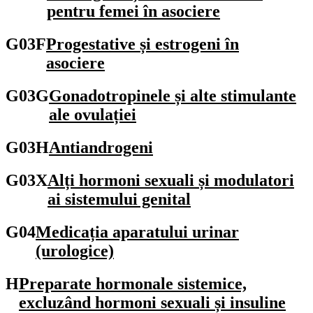
pentru femei în asociere
G03F
Progestative și estrogeni în
asociere
G03G
Gonadotropinele și alte stimulante
ale ovulației
G03H
Antiandrogeni
G03X
Alți hormoni sexuali și modulatori
ai sistemului genital
G04
Medicația aparatului urinar
(urologice)
H
Preparate hormonale sistemice,
excluzând hormoni sexuali și insuline