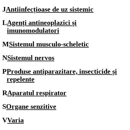
J
Antiinfecțioase de uz sistemic
L
Agenți antineoplazici și
imunomodulatori
M
Sistemul musculo-scheletic
N
Sistemul nervos
P
Produse antiparazitare, insecticide și
repelente
R
Aparatul respirator
S
Organe senzitive
V
Varia