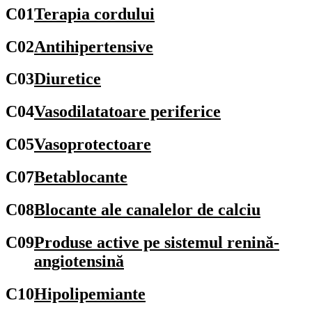
C01
Terapia cordului
C02
Antihipertensive
C03
Diuretice
C04
Vasodilatatoare periferice
C05
Vasoprotectoare
C07
Betablocante
C08
Blocante ale canalelor de calciu
C09
Produse active pe sistemul renină-
angiotensină
C10
Hipolipemiante