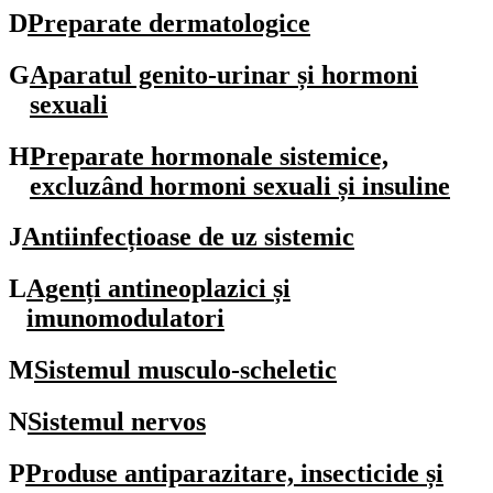
D
Preparate dermatologice
G
Aparatul genito-urinar și hormoni
sexuali
H
Preparate hormonale sistemice,
excluzând hormoni sexuali și insuline
J
Antiinfecțioase de uz sistemic
L
Agenți antineoplazici și
imunomodulatori
M
Sistemul musculo-scheletic
N
Sistemul nervos
P
Produse antiparazitare, insecticide și