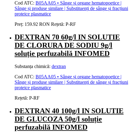
Cod ATC:
B05AA05 • Sânge și organe hematopoetice |
Sânge și produse similare | Substituenți de sânge și fracțiuni
proteice plasmatice
Preț:
159.92 RON
Rețetă:
P-RF
DEXTRAN 70 60g/l IN SOLUTIE
DE CLORURA DE SODIU 9g/l
soluție perfuzabilă INFOMED
Substanța chimică:
dextran
Cod ATC:
B05AA05 • Sânge și organe hematopoetice |
Sânge și produse similare | Substituenți de sânge și fracțiuni
proteice plasmatice
Rețetă:
P-RF
DEXTRAN 40 100g/l IN SOLUTIE
DE GLUCOZA 50g/l soluție
perfuzabilă INFOMED