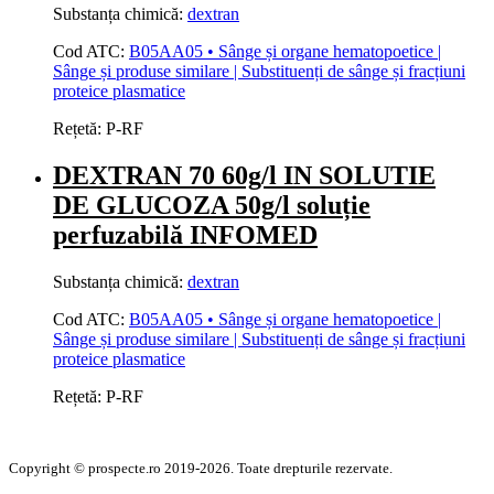
Substanța chimică:
dextran
Cod ATC:
B05AA05 • Sânge și organe hematopoetice |
Sânge și produse similare | Substituenți de sânge și fracțiuni
proteice plasmatice
Rețetă:
P-RF
DEXTRAN 70 60g/l IN SOLUTIE
DE GLUCOZA 50g/l soluție
perfuzabilă INFOMED
Substanța chimică:
dextran
Cod ATC:
B05AA05 • Sânge și organe hematopoetice |
Sânge și produse similare | Substituenți de sânge și fracțiuni
proteice plasmatice
Rețetă:
P-RF
Copyright © prospecte.ro 2019-2026. Toate drepturile rezervate.