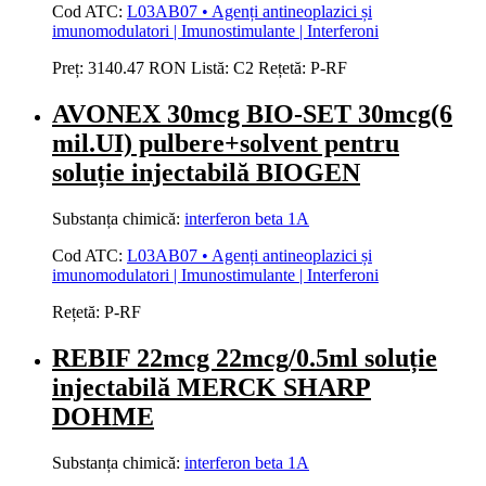
Cod ATC:
L03AB07 • Agenți antineoplazici și
imunomodulatori | Imunostimulante | Interferoni
Preț:
3140.47 RON
Listă:
C2
Rețetă:
P-RF
AVONEX 30mcg BIO-SET 30mcg(6
mil.UI) pulbere+solvent pentru
soluție injectabilă BIOGEN
Substanța chimică:
interferon beta 1A
Cod ATC:
L03AB07 • Agenți antineoplazici și
imunomodulatori | Imunostimulante | Interferoni
Rețetă:
P-RF
REBIF 22mcg 22mcg/0.5ml soluție
injectabilă MERCK SHARP
DOHME
Substanța chimică:
interferon beta 1A