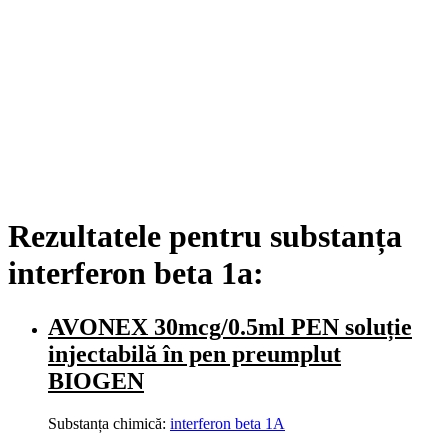
Rezultatele pentru substanța
interferon beta 1a:
AVONEX 30mcg/0.5ml PEN soluție
injectabilă în pen preumplut
BIOGEN
Substanța chimică:
interferon beta 1A