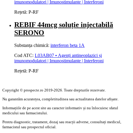
imunomodulatori | Imunostimulante | Interferoni
Rețetă:
P-RF
REBIF 44mcg soluție injectabilă
SERONO
Substanța chimică:
interferon beta 1A
Cod ATC:
L03AB07 • Agenți antineoplazici și
imunomodulatori | Imunostimulante | Interferoni
Rețetă:
P-RF
Copyright © prospecte.ro 2019-2026. Toate drepturile rezervate.
Nu garantăm acuratețea, completitudinea sau actualitatea datelor afișate.
Informațiile de pe acest site au caracter informativ și nu înlocuiesc sfatul
medicului sau farmacistului.
Pentru diagnostic, tratament, dozaj sau reacții adverse, consultați medicul,
farmacistul sau prospectul oficial.