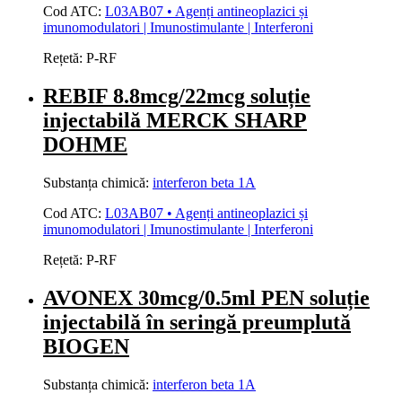
Cod ATC:
L03AB07 • Agenți antineoplazici și
imunomodulatori | Imunostimulante | Interferoni
Rețetă:
P-RF
REBIF 8.8mcg/22mcg soluție
injectabilă MERCK SHARP
DOHME
Substanța chimică:
interferon beta 1A
Cod ATC:
L03AB07 • Agenți antineoplazici și
imunomodulatori | Imunostimulante | Interferoni
Rețetă:
P-RF
AVONEX 30mcg/0.5ml PEN soluție
injectabilă în seringă preumplută
BIOGEN
Substanța chimică:
interferon beta 1A