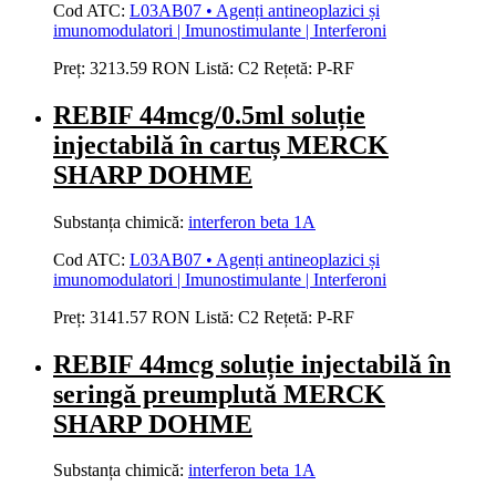
Cod ATC:
L03AB07 • Agenți antineoplazici și
imunomodulatori | Imunostimulante | Interferoni
Preț:
3213.59 RON
Listă:
C2
Rețetă:
P-RF
REBIF 44mcg/0.5ml soluție
injectabilă în cartuș MERCK
SHARP DOHME
Substanța chimică:
interferon beta 1A
Cod ATC:
L03AB07 • Agenți antineoplazici și
imunomodulatori | Imunostimulante | Interferoni
Preț:
3141.57 RON
Listă:
C2
Rețetă:
P-RF
REBIF 44mcg soluție injectabilă în
seringă preumplută MERCK
SHARP DOHME
Substanța chimică:
interferon beta 1A