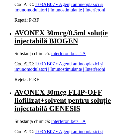
Cod ATC:
L03AB07 • Agenți antineoplazici și
imunomodulatori | Imunostimulante | Interferoni
Rețetă:
P-RF
AVONEX 30mcg/0.5ml soluție
injectabilă BIOGEN
Substanța chimică:
interferon beta 1A
Cod ATC:
L03AB07 • Agenți antineoplazici și
imunomodulatori | Imunostimulante | Interferoni
Rețetă:
P-RF
AVONEX 30mcg FLIP-OFF
liofilizat+solvent pentru soluție
injectabilă GENESIS
Substanța chimică:
interferon beta 1A
Cod ATC:
L03AB07 • Agenți antineoplazici și