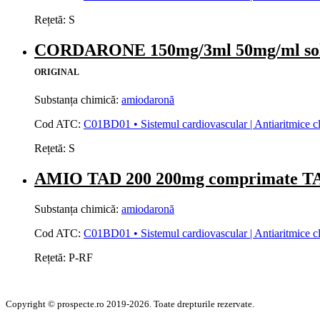
Rețetă:
S
CORDARONE 150mg/3ml 50mg/ml solu
ORIGINAL
Substanța chimică:
amiodaronă
Cod ATC:
C01BD01 • Sistemul cardiovascular | Antiaritmice clasa
Rețetă:
S
AMIO TAD 200 200mg comprimate
Substanța chimică:
amiodaronă
Cod ATC:
C01BD01 • Sistemul cardiovascular | Antiaritmice clasa
Rețetă:
P-RF
Copyright © prospecte.ro 2019-2026. Toate drepturile rezervate.