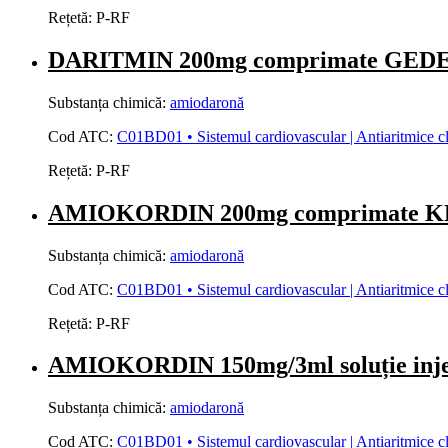
Rețetă:
P-RF
DARITMIN 200mg comprimate GE
Substanța chimică:
amiodaronă
Cod ATC:
C01BD01 • Sistemul cardiovascular | Antiaritmice clasa
Rețetă:
P-RF
AMIOKORDIN 200mg comprimate 
Substanța chimică:
amiodaronă
Cod ATC:
C01BD01 • Sistemul cardiovascular | Antiaritmice clasa
Rețetă:
P-RF
AMIOKORDIN 150mg/3ml soluție inj
Substanța chimică:
amiodaronă
Cod ATC:
C01BD01 • Sistemul cardiovascular | Antiaritmice clasa