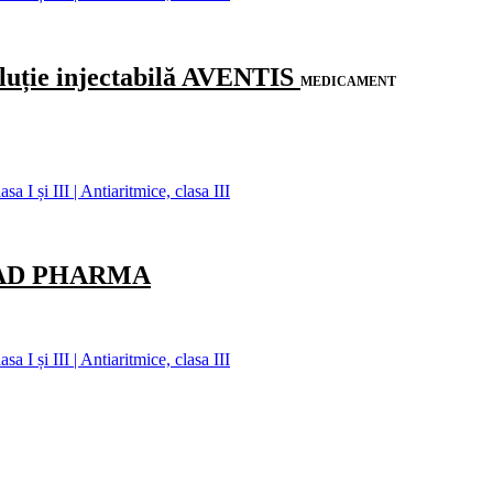
ție injectabilă AVENTIS
MEDICAMENT
 I și III | Antiaritmice, clasa III
 TAD PHARMA
 I și III | Antiaritmice, clasa III