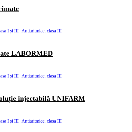
imate
 I și III | Antiaritmice, clasa III
mate LABORMED
 I și III | Antiaritmice, clasa III
uție injectabilă UNIFARM
 I și III | Antiaritmice, clasa III