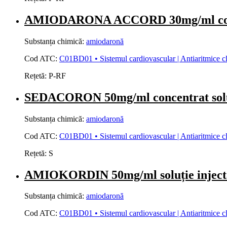
AMIODARONA ACCORD 30mg/ml concentr
Substanța chimică:
amiodaronă
Cod ATC:
C01BD01 • Sistemul cardiovascular | Antiaritmice clasa
Rețetă:
P-RF
SEDACORON 50mg/ml concentrat sol
Substanța chimică:
amiodaronă
Cod ATC:
C01BD01 • Sistemul cardiovascular | Antiaritmice clasa
Rețetă:
S
AMIOKORDIN 50mg/ml soluție injec
Substanța chimică:
amiodaronă
Cod ATC:
C01BD01 • Sistemul cardiovascular | Antiaritmice clasa