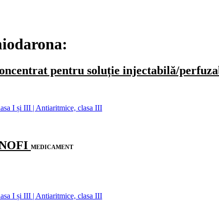
miodarona:
rat pentru soluție injectabilă/perfuza
 I și III | Antiaritmice, clasa III
ANOFI
MEDICAMENT
 I și III | Antiaritmice, clasa III