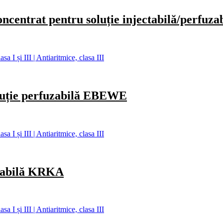
at pentru soluție injectabilă/perfuzab
 I și III | Antiaritmice, clasa III
uție perfuzabilă EBEWE
 I și III | Antiaritmice, clasa III
tabilă KRKA
 I și III | Antiaritmice, clasa III