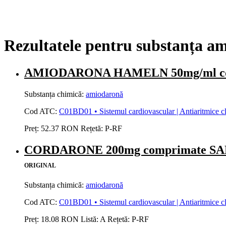
Rezultatele pentru substanța a
AMIODARONA HAMELN 50mg/ml concent
Substanța chimică:
amiodaronă
Cod ATC:
C01BD01 • Sistemul cardiovascular | Antiaritmice clasa
Preț:
52.37 RON
Rețetă:
P-RF
CORDARONE 200mg comprimate S
ORIGINAL
Substanța chimică:
amiodaronă
Cod ATC:
C01BD01 • Sistemul cardiovascular | Antiaritmice clasa
Preț:
18.08 RON
Listă:
A
Rețetă:
P-RF