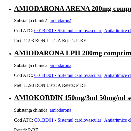
AMIODARONA ARENA 200mg compr
Substanța chimică:
amiodaronă
Cod ATC:
C01BD01 • Sistemul cardiovascular | Antiaritmice clasa
Preț:
11.93 RON
Listă:
A
Rețetă:
P-RF
AMIODARONA LPH 200mg compri
Substanța chimică:
amiodaronă
Cod ATC:
C01BD01 • Sistemul cardiovascular | Antiaritmice clasa
Preț:
11.93 RON
Listă:
A
Rețetă:
P-RF
AMIOKORDIN 150mg/3ml 50mg/ml sol
Substanța chimică:
amiodaronă
Cod ATC:
C01BD01 • Sistemul cardiovascular | Antiaritmice clasa
Rețetă:
P-RF