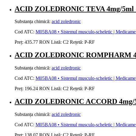
ACID ZOLEDRONIC TEVA 4mg/5ml conc
Substanța chimică:
acid zoledronic
Cod ATC:
M05BA08 • Sistemul musculo-scheletic | Medicamente 
Preț:
435.77 RON
Listă:
C2
Rețetă:
P-RF
ACID ZOLEDRONIC ROMPHARM 4mg/5m
Substanța chimică:
acid zoledronic
Cod ATC:
M05BA08 • Sistemul musculo-scheletic | Medicamente 
Preț:
196.24 RON
Listă:
C2
Rețetă:
P-RF
ACID ZOLEDRONIC ACCORD 4mg/5ml c
Substanța chimică:
acid zoledronic
Cod ATC:
M05BA08 • Sistemul musculo-scheletic | Medicamente 
Preț:
138.07 RON
Listă:
C2
Rețetă:
P-RF