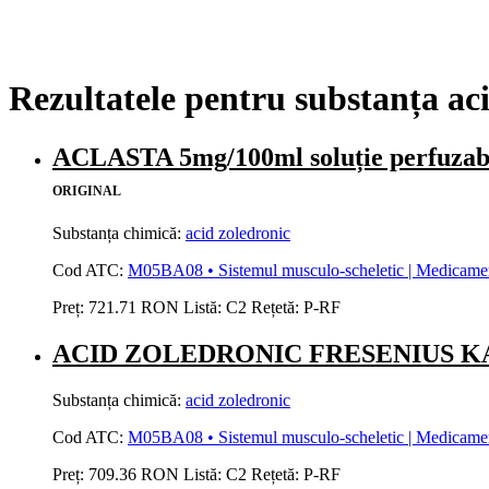
Rezultatele pentru substanța ac
ACLASTA 5mg/100ml soluție perfu
ORIGINAL
Substanța chimică:
acid zoledronic
Cod ATC:
M05BA08 • Sistemul musculo-scheletic | Medicamente 
Preț:
721.71 RON
Listă:
C2
Rețetă:
P-RF
ACID ZOLEDRONIC FRESENIUS KABI 4
Substanța chimică:
acid zoledronic
Cod ATC:
M05BA08 • Sistemul musculo-scheletic | Medicamente 
Preț:
709.36 RON
Listă:
C2
Rețetă:
P-RF