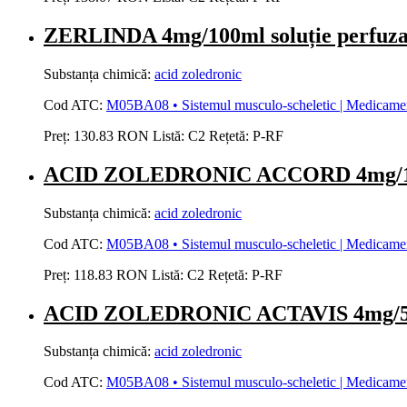
ZERLINDA 4mg/100ml soluție perfuz
Substanța chimică:
acid zoledronic
Cod ATC:
M05BA08 • Sistemul musculo-scheletic | Medicamente 
Preț:
130.83 RON
Listă:
C2
Rețetă:
P-RF
ACID ZOLEDRONIC ACCORD 4mg/100m
Substanța chimică:
acid zoledronic
Cod ATC:
M05BA08 • Sistemul musculo-scheletic | Medicamente 
Preț:
118.83 RON
Listă:
C2
Rețetă:
P-RF
ACID ZOLEDRONIC ACTAVIS 4mg/5ml c
Substanța chimică:
acid zoledronic
Cod ATC:
M05BA08 • Sistemul musculo-scheletic | Medicamente 