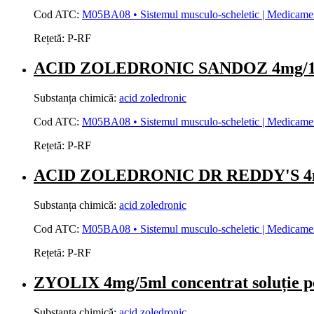
Cod ATC:
M05BA08 • Sistemul musculo-scheletic | Medicamente 
Rețetă:
P-RF
ACID ZOLEDRONIC SANDOZ 4mg/100m
Substanța chimică:
acid zoledronic
Cod ATC:
M05BA08 • Sistemul musculo-scheletic | Medicamente 
Rețetă:
P-RF
ACID ZOLEDRONIC DR REDDY'S 4mg/5
Substanța chimică:
acid zoledronic
Cod ATC:
M05BA08 • Sistemul musculo-scheletic | Medicamente 
Rețetă:
P-RF
ZYOLIX 4mg/5ml concentrat soluți
Substanța chimică:
acid zoledronic