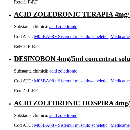
Rețetă:
P-RF
ACID ZOLEDRONIC TERAPIA 4mg/5ml c
Substanța chimică:
acid zoledronic
Cod ATC:
M05BA08 • Sistemul musculo-scheletic | Medicamente 
Rețetă:
P-RF
DESINOBON 4mg/5ml concentrat solu
Substanța chimică:
acid zoledronic
Cod ATC:
M05BA08 • Sistemul musculo-scheletic | Medicamente 
Rețetă:
P-RF
ACID ZOLEDRONIC HOSPIRA 4mg/100m
Substanța chimică:
acid zoledronic
Cod ATC:
M05BA08 • Sistemul musculo-scheletic | Medicamente 