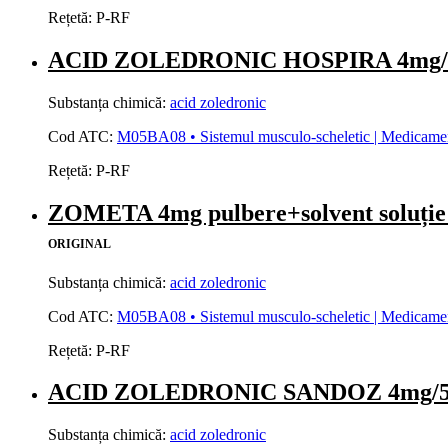
Rețetă:
P-RF
ACID ZOLEDRONIC HOSPIRA 4mg/5ml 
Substanța chimică:
acid zoledronic
Cod ATC:
M05BA08 • Sistemul musculo-scheletic | Medicamente 
Rețetă:
P-RF
ZOMETA 4mg pulbere+solvent soluț
ORIGINAL
Substanța chimică:
acid zoledronic
Cod ATC:
M05BA08 • Sistemul musculo-scheletic | Medicamente 
Rețetă:
P-RF
ACID ZOLEDRONIC SANDOZ 4mg/5ml c
Substanța chimică:
acid zoledronic