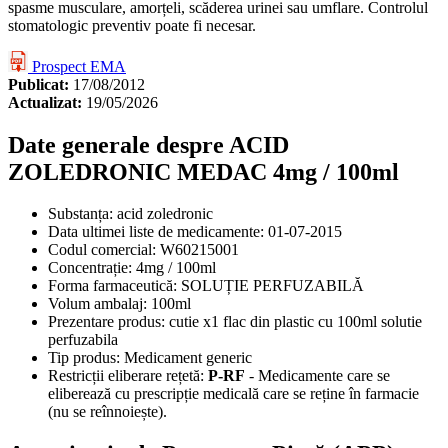
spasme musculare, amorțeli, scăderea urinei sau umflare. Controlul
stomatologic preventiv poate fi necesar.
Prospect EMA
Publicat:
17/08/2012
Actualizat:
19/05/2026
Date generale despre ACID
ZOLEDRONIC MEDAC 4mg / 100ml
Substanța:
acid zoledronic
Data ultimei liste de medicamente:
01-07-2015
Codul comercial:
W60215001
Concentrație:
4mg / 100ml
Forma farmaceutică:
SOLUȚIE PERFUZABILĂ
Volum ambalaj:
100ml
Prezentare produs:
cutie x1 flac din plastic cu 100ml solutie
perfuzabila
Tip produs:
Medicament generic
Restricții eliberare rețetă:
P-RF
- Medicamente care se
eliberează cu prescripție medicală care se reține în farmacie
(nu se reînnoiește).