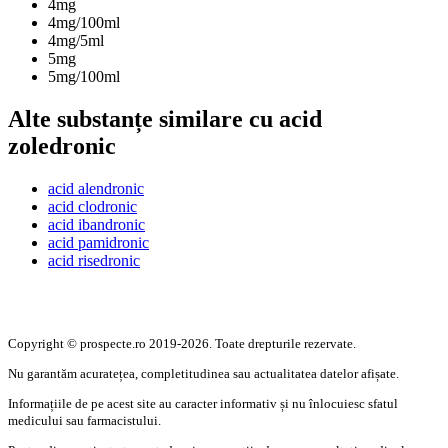
4mg
4mg/100ml
4mg/5ml
5mg
5mg/100ml
Alte substanțe similare cu acid
zoledronic
acid alendronic
acid clodronic
acid ibandronic
acid pamidronic
acid risedronic
Copyright © prospecte.ro 2019-2026. Toate drepturile rezervate.
Nu garantăm acuratețea, completitudinea sau actualitatea datelor afișate.
Informațiile de pe acest site au caracter informativ și nu înlocuiesc sfatul
medicului sau farmacistului.