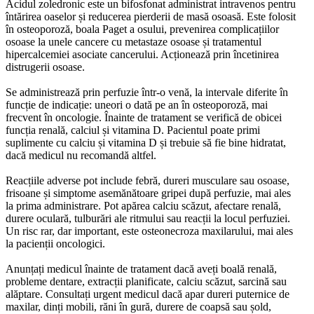
Acidul zoledronic este un bifosfonat administrat intravenos pentru
întărirea oaselor și reducerea pierderii de masă osoasă. Este folosit
în osteoporoză, boala Paget a osului, prevenirea complicațiilor
osoase la unele cancere cu metastaze osoase și tratamentul
hipercalcemiei asociate cancerului. Acționează prin încetinirea
distrugerii osoase.
Se administrează prin perfuzie într-o venă, la intervale diferite în
funcție de indicație: uneori o dată pe an în osteoporoză, mai
frecvent în oncologie. Înainte de tratament se verifică de obicei
funcția renală, calciul și vitamina D. Pacientul poate primi
suplimente cu calciu și vitamina D și trebuie să fie bine hidratat,
dacă medicul nu recomandă altfel.
Reacțiile adverse pot include febră, dureri musculare sau osoase,
frisoane și simptome asemănătoare gripei după perfuzie, mai ales
la prima administrare. Pot apărea calciu scăzut, afectare renală,
durere oculară, tulburări ale ritmului sau reacții la locul perfuziei.
Un risc rar, dar important, este osteonecroza maxilarului, mai ales
la pacienții oncologici.
Anunțați medicul înainte de tratament dacă aveți boală renală,
probleme dentare, extracții planificate, calciu scăzut, sarcină sau
alăptare. Consultați urgent medicul dacă apar dureri puternice de
maxilar, dinți mobili, răni în gură, durere de coapsă sau șold,