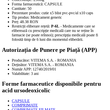
Forma farmaceutică:
CAPSULE
Cantitate:
50
Prezentare produs:
cutie x5 blist pvc-pvc/al x10 caps
Tip produs:
Medicament generic
Preț:
48.38 RON
Restricții eliberare rețetă:
P-6L
- Medicamente care se
eliberează cu prescripție medicală care nu se reține în
farmacie (se poate reînnoi); prescripția medicală poate fi
folosită timp de 6 luni din momentul eliberării.
Autorizația de Punere pe Piață (APP)
Producător:
VITEMA S.A. - ROMANIA
Deținător:
VITEMA S.A. - ROMANIA
Număr APP:
12740/2019/01
Valabilitate:
3 ani
Forme farmaceutice disponibile pentru
acid ursodeoxicolic
CAPSULE
COMPRIMATE
COMPRIMATE FILMATE