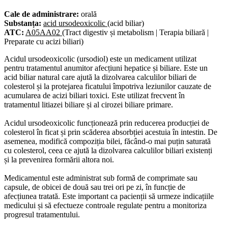
Cale de administrare:
orală
Substanța:
acid ursodeoxicolic
(acid biliar)
ATC:
A05AA02
(Tract digestiv și metabolism | Terapia biliară |
Preparate cu acizi biliari)
Acidul ursodeoxicolic (ursodiol) este un medicament utilizat
pentru tratamentul anumitor afecțiuni hepatice și biliare. Este un
acid biliar natural care ajută la dizolvarea calculilor biliari de
colesterol și la protejarea ficatului împotriva leziunilor cauzate de
acumularea de acizi biliari toxici. Este utilizat frecvent în
tratamentul litiazei biliare și al cirozei biliare primare.
Acidul ursodeoxicolic funcționează prin reducerea producției de
colesterol în ficat și prin scăderea absorbției acestuia în intestin. De
asemenea, modifică compoziția bilei, făcând-o mai puțin saturată
cu colesterol, ceea ce ajută la dizolvarea calculilor biliari existenți
și la prevenirea formării altora noi.
Medicamentul este administrat sub formă de comprimate sau
capsule, de obicei de două sau trei ori pe zi, în funcție de
afecțiunea tratată. Este important ca pacienții să urmeze indicațiile
medicului și să efectueze controale regulate pentru a monitoriza
progresul tratamentului.