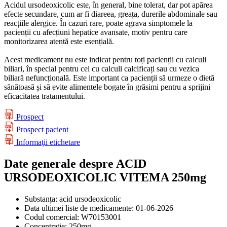
Acidul ursodeoxicolic este, în general, bine tolerat, dar pot apărea
efecte secundare, cum ar fi diareea, greața, durerile abdominale sau
reacțiile alergice. În cazuri rare, poate agrava simptomele la
pacienții cu afecțiuni hepatice avansate, motiv pentru care
monitorizarea atentă este esențială.
Acest medicament nu este indicat pentru toți pacienții cu calculi
biliari, în special pentru cei cu calculi calcificați sau cu vezica
biliară nefuncțională. Este important ca pacienții să urmeze o dietă
sănătoasă și să evite alimentele bogate în grăsimi pentru a sprijini
eficacitatea tratamentului.
Prospect
Prospect pacient
Informaţii etichetare
Date generale despre ACID
URSODEOXICOLIC VITEMA 250mg
Substanța:
acid ursodeoxicolic
Data ultimei liste de medicamente:
01-06-2026
Codul comercial:
W70153001
Concentrație:
250mg