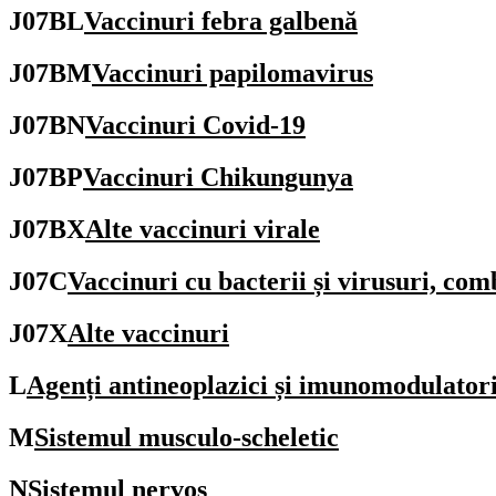
J07BL
Vaccinuri febra galbenă
J07BM
Vaccinuri papilomavirus
J07BN
Vaccinuri Covid-19
J07BP
Vaccinuri Chikungunya
J07BX
Alte vaccinuri virale
J07C
Vaccinuri cu bacterii și virusuri, com
J07X
Alte vaccinuri
L
Agenți antineoplazici și imunomodulator
M
Sistemul musculo-scheletic
N
Sistemul nervos