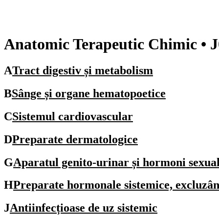
Anatomic Terapeutic Chimic
• 
A
Tract digestiv și metabolism
B
Sânge și organe hematopoetice
C
Sistemul cardiovascular
D
Preparate dermatologice
G
Aparatul genito-urinar și hormoni sexual
H
Preparate hormonale sistemice, excluzând
J
Antiinfecțioase de uz sistemic