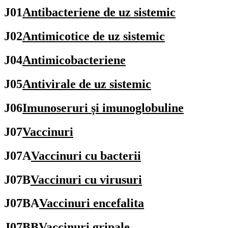
J01
Antibacteriene de uz sistemic
J02
Antimicotice de uz sistemic
J04
Antimicobacteriene
J05
Antivirale de uz sistemic
J06
Imunoseruri și imunoglobuline
J07
Vaccinuri
J07A
Vaccinuri cu bacterii
J07B
Vaccinuri cu virusuri
J07BA
Vaccinuri encefalita
J07BB
Vaccinuri gripale