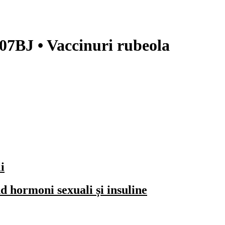
J07BJ • Vaccinuri rubeola
i
 hormoni sexuali și insuline