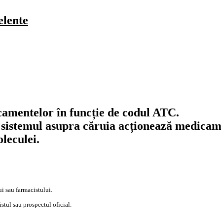
elente
camentelor în funcție de codul
ATC
.
au sistemul asupra căruia acționează medicam
leculei.
ui sau farmacistului.
stul sau prospectul oficial.