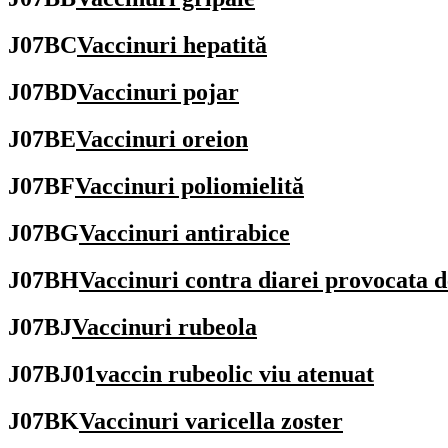
J07BC
Vaccinuri hepatită
J07BD
Vaccinuri pojar
J07BE
Vaccinuri oreion
J07BF
Vaccinuri poliomielită
J07BG
Vaccinuri antirabice
J07BH
Vaccinuri contra diarei provocata d
J07BJ
Vaccinuri rubeola
J07BJ01
vaccin rubeolic viu atenuat
J07BK
Vaccinuri varicella zoster