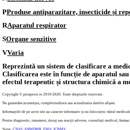
P
Produse antiparazitare, insecticide și rep
R
Aparatul respirator
S
Organe senzitive
V
Varia
Reprezintă un sistem de clasificare a medi
Clasificarea este în funcție de aparatul s
efectul terapeutic și structura chimică a mo
Copyright © prospecte.ro 2019-2026. Toate drepturile rezervate.
Nu garantăm acuratețea, completitudinea sau actualitatea datelor afișate.
Informațiile de pe acest site au caracter informativ și nu înlocuiesc sfatul medicul
Pentru diagnostic, tratament, dozaj sau reacții adverse, consultați medicul, farmaci
Surse:
CNAS,
ANMDMR,
EMA,
ICBMV.