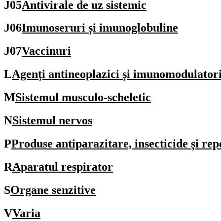
J05
Antivirale de uz sistemic
J06
Imunoseruri și imunoglobuline
J07
Vaccinuri
L
Agenți antineoplazici și imunomodulator
M
Sistemul musculo-scheletic
N
Sistemul nervos
P
Produse antiparazitare, insecticide și rep
R
Aparatul respirator
S
Organe senzitive
V
Varia