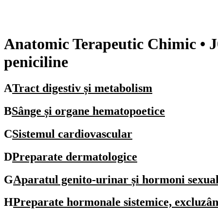
Anatomic Terapeutic Chimic
• 
peniciline
A
Tract digestiv și metabolism
B
Sânge și organe hematopoetice
C
Sistemul cardiovascular
D
Preparate dermatologice
G
Aparatul genito-urinar și hormoni sexual
H
Preparate hormonale sistemice, excluzând