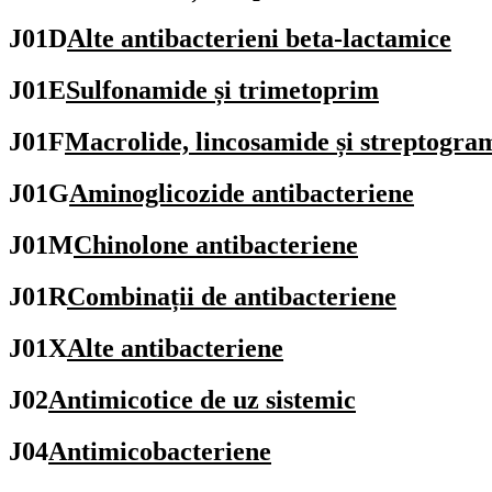
J01D
Alte antibacterieni beta-lactamice
J01E
Sulfonamide și trimetoprim
J01F
Macrolide, lincosamide și streptogra
J01G
Aminoglicozide antibacteriene
J01M
Chinolone antibacteriene
J01R
Combinații de antibacteriene
J01X
Alte antibacteriene
J02
Antimicotice de uz sistemic
J04
Antimicobacteriene