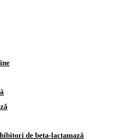
line
ză
ază
nhibitori de beta-lactamază