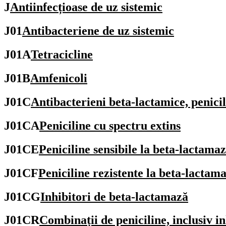
J
Antiinfecțioase de uz sistemic
J01
Antibacteriene de uz sistemic
J01A
Tetracicline
J01B
Amfenicoli
J01C
Antibacterieni beta-lactamice, penici
J01CA
Peniciline cu spectru extins
J01CE
Peniciline sensibile la beta-lactama
J01CF
Peniciline rezistente la beta-lactam
J01CG
Inhibitori de beta-lactamază
J01CR
Combinații de peniciline, inclusiv i