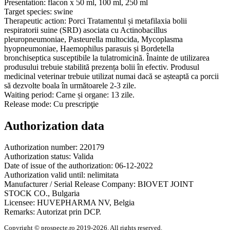
Presentation:
flacon x 50 ml, 100 ml, 250 ml
Target species:
swine
Therapeutic action:
Porci Tratamentul și metafilaxia bolii
respiratorii suine (SRD) asociata cu Actinobacillus
pleuropneumoniae, Pasteurella multocida, Mycoplasma
hyopneumoniae, Haemophilus parasuis și Bordetella
bronchiseptica susceptibile la tulatromicină. Înainte de utilizarea
produsului trebuie stabilită prezența bolii în efectiv. Produsul
medicinal veterinar trebuie utilizat numai dacă se așteaptă ca porcii
să dezvolte boala în următoarele 2-3 zile.
Waiting period:
Carne și organe: 13 zile.
Release mode:
Cu prescripţie
Authorization data
Authorization number:
220179
Authorization status:
Valida
Date of issue of the authorization:
06-12-2022
Authorization valid until:
nelimitata
Manufacturer / Serial Release Company:
BIOVET JOINT
STOCK CO., Bulgaria
Licensee:
HUVEPHARMA NV, Belgia
Remarks:
Autorizat prin DCP.
Copyright © prospecte.ro 2019-2026. All rights reserved.