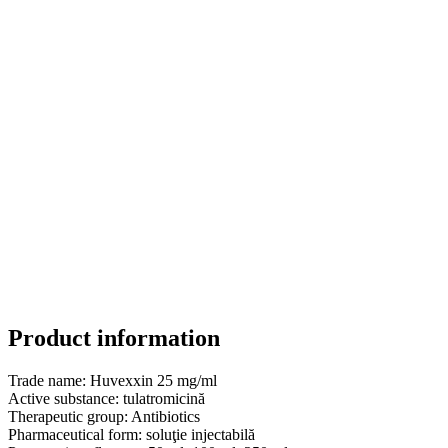
Product information
Trade name:
Huvexxin 25 mg/ml
Active substance:
tulatromicină
Therapeutic group:
Antibiotics
Pharmaceutical form:
soluţie injectabilă