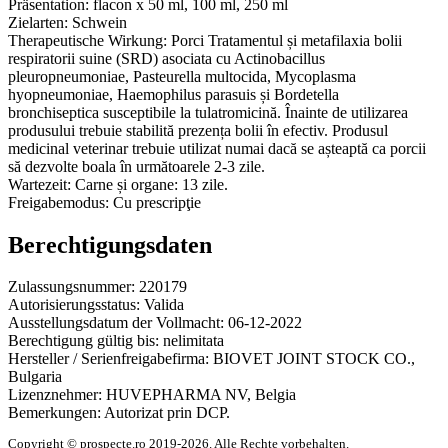
Präsentation:
flacon x 50 ml, 100 ml, 250 ml
Zielarten:
Schwein
Therapeutische Wirkung:
Porci Tratamentul și metafilaxia bolii
respiratorii suine (SRD) asociata cu Actinobacillus
pleuropneumoniae, Pasteurella multocida, Mycoplasma
hyopneumoniae, Haemophilus parasuis și Bordetella
bronchiseptica susceptibile la tulatromicină. Înainte de utilizarea
produsului trebuie stabilită prezența bolii în efectiv. Produsul
medicinal veterinar trebuie utilizat numai dacă se așteaptă ca porcii
să dezvolte boala în următoarele 2-3 zile.
Wartezeit:
Carne și organe: 13 zile.
Freigabemodus:
Cu prescripţie
Berechtigungsdaten
Zulassungsnummer:
220179
Autorisierungsstatus:
Valida
Ausstellungsdatum der Vollmacht:
06-12-2022
Berechtigung gültig bis:
nelimitata
Hersteller / Serienfreigabefirma:
BIOVET JOINT STOCK CO.,
Bulgaria
Lizenznehmer:
HUVEPHARMA NV, Belgia
Bemerkungen:
Autorizat prin DCP.
Copyright © prospecte.ro 2019-2026. Alle Rechte vorbehalten.