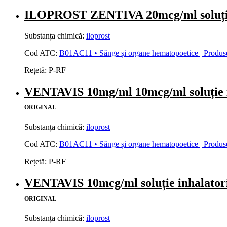
ILOPROST ZENTIVA 20mcg/ml soluție 
Substanța chimică:
iloprost
Cod ATC:
B01AC11 • Sânge și organe hematopoetice | Produse 
Rețetă:
P-RF
VENTAVIS 10mg/ml 10mcg/ml soluție 
ORIGINAL
Substanța chimică:
iloprost
Cod ATC:
B01AC11 • Sânge și organe hematopoetice | Produse 
Rețetă:
P-RF
VENTAVIS 10mcg/ml soluție inhalator
ORIGINAL
Substanța chimică:
iloprost