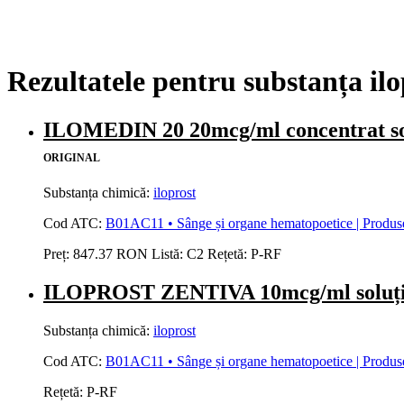
Rezultatele pentru substanța ilo
ILOMEDIN 20 20mcg/ml concentrat so
ORIGINAL
Substanța chimică:
iloprost
Cod ATC:
B01AC11 • Sânge și organe hematopoetice | Produse 
Preț:
847.37 RON
Listă:
C2
Rețetă:
P-RF
ILOPROST ZENTIVA 10mcg/ml soluție 
Substanța chimică:
iloprost
Cod ATC:
B01AC11 • Sânge și organe hematopoetice | Produse 
Rețetă:
P-RF