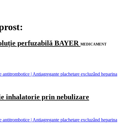
prost:
luție perfuzabilă BAYER
MEDICAMENT
antitrombotice | Antiagregante plachetare excluzând heparina
inhalatorie prin nebulizare
antitrombotice | Antiagregante plachetare excluzând heparina