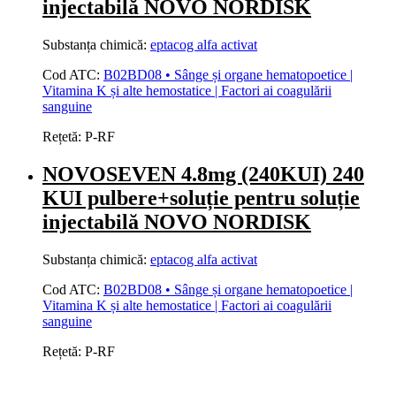
injectabilă NOVO NORDISK
Substanța chimică:
eptacog alfa activat
Cod ATC:
B02BD08 • Sânge și organe hematopoetice |
Vitamina K și alte hemostatice | Factori ai coagulării
sanguine
Rețetă:
P-RF
NOVOSEVEN 4.8mg (240KUI) 240
KUI pulbere+soluție pentru soluție
injectabilă NOVO NORDISK
Substanța chimică:
eptacog alfa activat
Cod ATC:
B02BD08 • Sânge și organe hematopoetice |
Vitamina K și alte hemostatice | Factori ai coagulării
sanguine
Rețetă:
P-RF