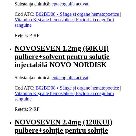
Substanța chimică:
eptacog alfa activat
Cod ATC:
B02BD08 • Sânge și organe hematopoetice |
Vitamina K și alte hemostatice | Factori ai coagulării
sanguine
Rețetă:
P-RF
NOVOSEVEN 1.2mg (60KUI)
pulbere+solvent pentru soluție
injectabilă NOVO NORDISK
Substanța chimică:
eptacog alfa activat
Cod ATC:
B02BD08 • Sânge și organe hematopoetice |
Vitamina K și alte hemostatice | Factori ai coagulării
sanguine
Rețetă:
P-RF
NOVOSEVEN 2.4mg (120KUI)
pulbere+soluție pentru soluție