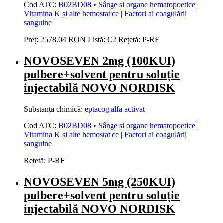
Cod ATC:
B02BD08 • Sânge și organe hematopoetice |
Vitamina K și alte hemostatice | Factori ai coagulării
sanguine
Preț:
2578.04 RON
Listă:
C2
Rețetă:
P-RF
NOVOSEVEN 2mg (100KUI)
pulbere+solvent pentru soluție
injectabilă NOVO NORDISK
Substanța chimică:
eptacog alfa activat
Cod ATC:
B02BD08 • Sânge și organe hematopoetice |
Vitamina K și alte hemostatice | Factori ai coagulării
sanguine
Rețetă:
P-RF
NOVOSEVEN 5mg (250KUI)
pulbere+solvent pentru soluție
injectabilă NOVO NORDISK