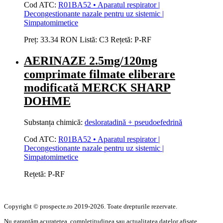
Cod ATC:
R01BA52 • Aparatul respirator |
Decongestionante nazale pentru uz sistemic |
Simpatomimetice
Preț:
33.34 RON
Listă:
C3
Rețetă:
P-RF
AERINAZE 2.5mg/120mg
comprimate filmate eliberare
modificată MERCK SHARP
DOHME
Substanța chimică:
desloratadină + pseudoefedrină
Cod ATC:
R01BA52 • Aparatul respirator |
Decongestionante nazale pentru uz sistemic |
Simpatomimetice
Rețetă:
P-RF
Copyright © prospecte.ro 2019-2026. Toate drepturile rezervate.
Nu garantăm acuratețea, completitudinea sau actualitatea datelor afișate.