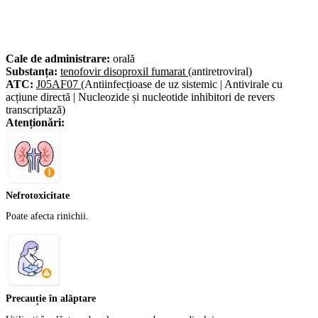
Cale de administrare:
orală
Substanța:
tenofovir disoproxil fumarat
(antiretroviral)
ATC:
J05AF07
(Antiinfecțioase de uz sistemic | Antivirale cu
acțiune directă | Nucleozide și nucleotide inhibitori de revers
transcriptază)
Atenționări:
Nefrotoxicitate
Poate afecta rinichii.
Precauție în alăptare