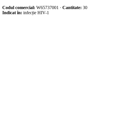
Codul comercial:
W65737001
·
Cantitate:
30
Indicat în:
infecție HIV-1