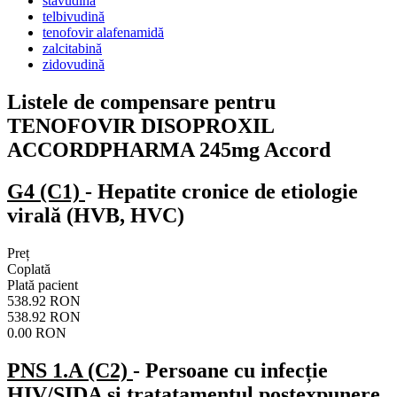
stavudină
telbivudină
tenofovir alafenamidă
zalcitabină
zidovudină
Listele de compensare pentru
TENOFOVIR DISOPROXIL
ACCORDPHARMA 245mg Accord
G4 (C1)
- Hepatite cronice de etiologie
virală (HVB, HVC)
Preț
Coplată
Plată pacient
538.92 RON
538.92 RON
0.00 RON
PNS 1.A (C2)
- Persoane cu infecție
HIV/SIDA şi tratatamentul postexpunere