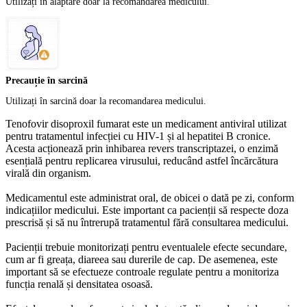
Utilizați în alăptare doar la recomandarea medicului.
Precauție în sarcină
Utilizați în sarcină doar la recomandarea medicului.
Tenofovir disoproxil fumarat este un medicament antiviral utilizat
pentru tratamentul infecției cu HIV-1 și al hepatitei B cronice.
Acesta acționează prin inhibarea revers transcriptazei, o enzimă
esențială pentru replicarea virusului, reducând astfel încărcătura
virală din organism.
Medicamentul este administrat oral, de obicei o dată pe zi, conform
indicațiilor medicului. Este important ca pacienții să respecte doza
prescrisă și să nu întrerupă tratamentul fără consultarea medicului.
Pacienții trebuie monitorizați pentru eventualele efecte secundare,
cum ar fi greața, diareea sau durerile de cap. De asemenea, este
important să se efectueze controale regulate pentru a monitoriza
funcția renală și densitatea osoasă.