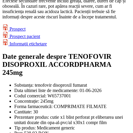
Efectele secundare frecvente includ greață, diaree, dureri de cap și
oboseală. În cazuri rare, pot apărea reacții severe, cum ar fi
insuficiența renală sau acidoza lactică. Pacienții trebuie să fie
informați despre aceste riscuri înainte de a începe tratamentul.
Prospect
Prospect pacient
Informaţii etichetare
Date generale despre TENOFOVIR
DISOPROXIL ACCORDPHARMA
245mg
Substanța:
tenofovir disoproxil fumarat
Data ultimei liste de medicamente:
01-06-2026
Codul comercial:
W65737001
Concentrație:
245mg
Forma farmaceutică:
COMPRIMATE FILMATE
Cantitate:
30
Prezentare produs:
cutie x1 blist perforat pt eliberarea unei
unitati dozate din opa-al-pvc/al x30x1 compr film
Tip produs:
Medicament generic