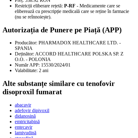
Preț:
538.92 RON
Restricții eliberare rețetă:
P-RF
- Medicamente care se
eliberează cu prescripție medicală care se reține în farmacie
(nu se reînnoiește).
Autorizația de Punere pe Piață (APP)
Producător:
PHARMADOX HEALTHCARE LTD. -
SPANIA
Deținător:
ACCORD HEALTHCARE POLSKA SP. Z
O.O. - POLONIA
Număr APP:
15530/2024/01
Valabilitate:
2 ani
Alte substanțe similare cu tenofovir
disoproxil fumarat
abacavir
adefovir dipivoxil
didanosină
emtricitabină
entecavir
lamivudină