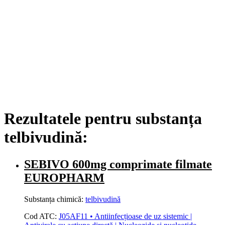
Rezultatele pentru substanța
telbivudină:
SEBIVO 600mg comprimate filmate
EUROPHARM
Substanța chimică:
telbivudină
Cod ATC:
J05AF11 • Antiinfecțioase de uz sistemic |