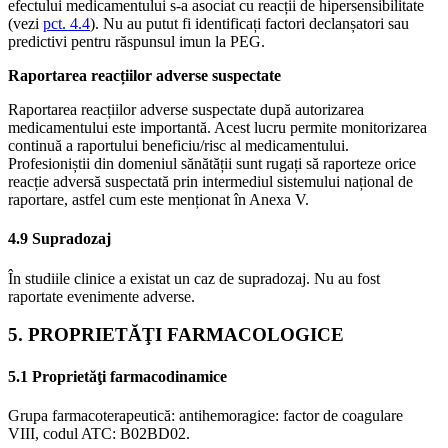
efectului medicamentului s-a asociat cu reacții de hipersensibilitate
(vezi
pct. 4.4
). Nu au putut fi identificați factori declanșatori sau
predictivi pentru răspunsul imun la PEG.
Raportarea reacțiilor adverse suspectate
Raportarea reacțiilor adverse suspectate după autorizarea
medicamentului este importantă. Acest lucru permite monitorizarea
continuă a raportului beneficiu/risc al medicamentului.
Profesioniștii din domeniul sănătății sunt rugați să raporteze orice
reacție adversă suspectată prin intermediul sistemului național de
raportare, astfel cum este menționat în Anexa V.
4.9 Supradozaj
În studiile clinice a existat un caz de supradozaj. Nu au fost
raportate evenimente adverse.
5. PROPRIETĂŢI FARMACOLOGICE
5.1 Proprietăţi farmacodinamice
Grupa farmacoterapeutică: antihemoragice: factor de coagulare
VIII, codul ATC: B02BD02.