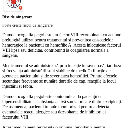
Risc de sângerare
Poate crește riscul de sângerare.
Damoctocog alfa pegol este un factor VIII recombinant cu acțiune
prelungită utilizat pentru tratamentul și prevenirea episoadelor
hemoragice la pacienții cu hemofilie A. Acesta înlocuiește factorul
VIII lipsă sau deficitar, contribuind la coagularea normală a
sângelui.
Medicamentul se administrează prin injecție intravenoasă, iar doza
și frecvența administrării sunt stabilite de medic în funcție de
greutatea pacientului și de severitatea hemofiliei. Printre efectele
secundare frecvente se numără durerile de cap, reacțiile la locul
injectării și febra.
Damoctocog alfa pegol este contraindicat la pacienții cu
hipersensibilitate la substanța activă sau la oricare dintre excipienți.
De asemenea, pacienții trebuie monitorizați pentru a detecta
eventualele reacții alergice sau dezvoltarea de inhibitori ai
factorului VIII.
Acest medicament reprezintă o opțiune importantă pentru