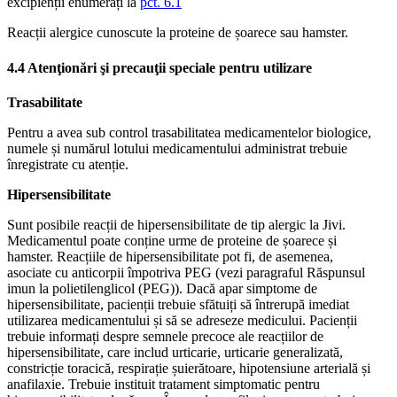
excipienții enumerați la
pct. 6.1
Reacții alergice cunoscute la proteine de șoarece sau hamster.
4.4 Atenţionări şi precauţii speciale pentru utilizare
Trasabilitate
Pentru a avea sub control trasabilitatea medicamentelor biologice,
numele și numărul lotului medicamentului administrat trebuie
înregistrate cu atenție.
Hipersensibilitate
Sunt posibile reacții de hipersensibilitate de tip alergic la Jivi.
Medicamentul poate conține urme de proteine de șoarece și
hamster. Reacțiile de hipersensibilitate pot fi, de asemenea,
asociate cu anticorpii împotriva PEG (vezi paragraful Răspunsul
imun la polietilenglicol (PEG)). Dacă apar simptome de
hipersensibilitate, pacienții trebuie sfătuiți să întrerupă imediat
utilizarea medicamentului și să se adreseze medicului. Pacienții
trebuie informați despre semnele precoce ale reacțiilor de
hipersensibilitate, care includ urticarie, urticarie generalizată,
constricție toracică, respirație șuierătoare, hipotensiune arterială și
anafilaxie. Trebuie instituit tratament simptomatic pentru