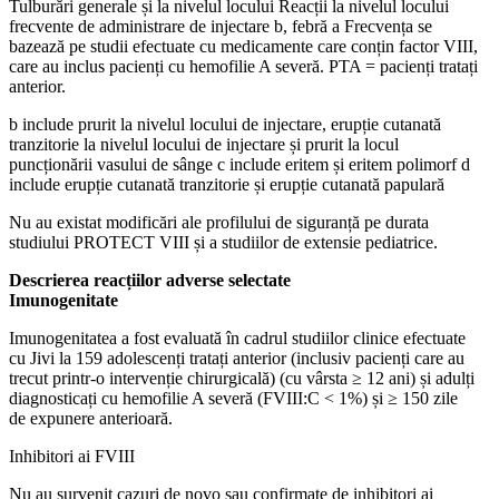
Tulburări generale și la nivelul locului Reacții la nivelul locului
frecvente de administrare de injectare b, febră a Frecvența se
bazează pe studii efectuate cu medicamente care conțin factor VIII,
care au inclus pacienți cu hemofilie A severă. PTA = pacienți tratați
anterior.
b include prurit la nivelul locului de injectare, erupție cutanată
tranzitorie la nivelul locului de injectare și prurit la locul
puncționării vasului de sânge c include eritem și eritem polimorf d
include erupție cutanată tranzitorie și erupție cutanată papulară
Nu au existat modificări ale profilului de siguranță pe durata
studiului PROTECT VIII și a studiilor de extensie pediatrice.
Descrierea reacțiilor adverse selectate
Imunogenitate
Imunogenitatea a fost evaluată în cadrul studiilor clinice efectuate
cu Jivi la 159 adolescenți tratați anterior (inclusiv pacienți care au
trecut printr-o intervenție chirurgicală) (cu vârsta ≥ 12 ani) și adulți
diagnosticați cu hemofilie A severă (FVIII:C < 1%) și ≥ 150 zile
de expunere anterioară.
Inhibitori ai FVIII
Nu au survenit cazuri de novo sau confirmate de inhibitori ai