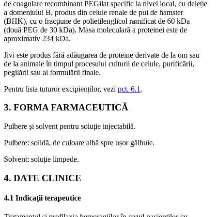
de coagulare recombinant PEGilat specific la nivel local, cu deleție
a domeniului B, produs din celule renale de pui de hamster
(BHK), cu o fracțiune de polietilenglicol ramificat de 60 kDa
(două PEG de 30 kDa). Masa moleculară a proteinei este de
aproximativ 234 kDa.
Jivi este produs fără adăugarea de proteine derivate de la om sau
de la animale în timpul procesului culturii de celule, purificării,
pegilării sau al formulării finale.
Pentru lista tuturor excipienților, vezi
pct. 6.1
.
3. FORMA FARMACEUTICĂ
Pulbere și solvent pentru soluție injectabilă.
Pulbere: solidă, de culoare albă spre ușor gălbuie.
Solvent: soluție limpede.
4. DATE CLINICE
4.1 Indicaţii terapeutice
Tratamentul și profilaxia hemoragiilor în cazul pacienților cu