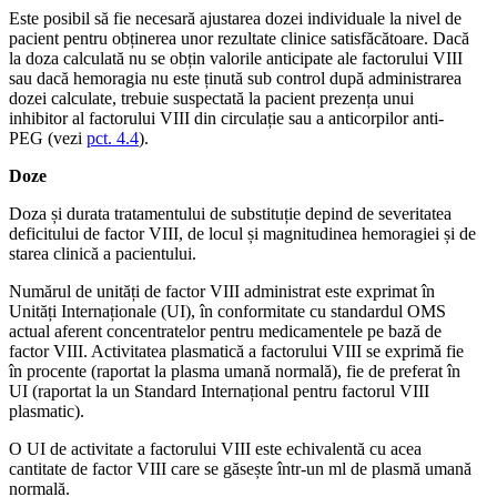
Este posibil să fie necesară ajustarea dozei individuale la nivel de
pacient pentru obținerea unor rezultate clinice satisfăcătoare. Dacă
la doza calculată nu se obțin valorile anticipate ale factorului VIII
sau dacă hemoragia nu este ținută sub control după administrarea
dozei calculate, trebuie suspectată la pacient prezența unui
inhibitor al factorului VIII din circulație sau a anticorpilor anti-
PEG (vezi
pct. 4.4
).
Doze
Doza și durata tratamentului de substituție depind de severitatea
deficitului de factor VIII, de locul și magnitudinea hemoragiei și de
starea clinică a pacientului.
Numărul de unități de factor VIII administrat este exprimat în
Unități Internaționale (UI), în conformitate cu standardul OMS
actual aferent concentratelor pentru medicamentele pe bază de
factor VIII. Activitatea plasmatică a factorului VIII se exprimă fie
în procente (raportat la plasma umană normală), fie de preferat în
UI (raportat la un Standard Internațional pentru factorul VIII
plasmatic).
O UI de activitate a factorului VIII este echivalentă cu acea
cantitate de factor VIII care se găsește într-un ml de plasmă umană
normală.