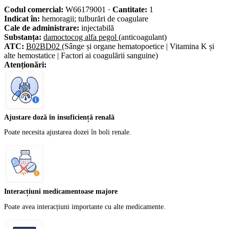
Codul comercial:
W66179001
·
Cantitate:
1
Indicat în:
hemoragii; tulburări de coagulare
Cale de administrare:
injectabilă
Substanța:
damoctocog alfa pegol
(anticoagulant)
ATC:
B02BD02
(Sânge și organe hematopoetice | Vitamina K și
alte hemostatice | Factori ai coagulării sanguine)
Atenționări:
Ajustare doză în insuficiență renală
Poate necesita ajustarea dozei în boli renale.
Interacțiuni medicamentoase majore
Poate avea interacțiuni importante cu alte medicamente.