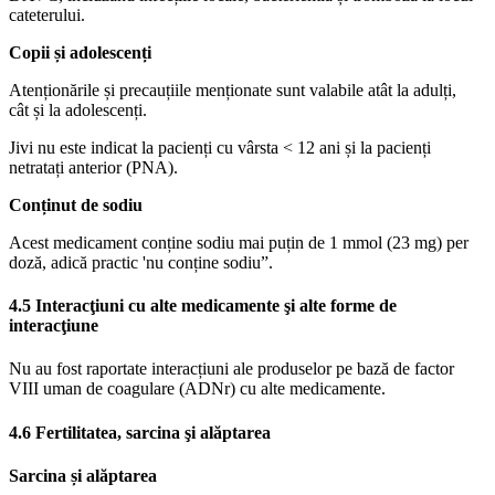
cateterului.
Copii și adolescenți
Atenționările și precauțiile menționate sunt valabile atât la adulți,
cât și la adolescenți.
Jivi nu este indicat la pacienți cu vârsta < 12 ani și la pacienți
netratați anterior (PNA).
Conținut de sodiu
Acest medicament conține sodiu mai puțin de 1 mmol (23 mg) per
doză, adică practic 'nu conține sodiu”.
4.5 Interacţiuni cu alte medicamente şi alte forme de
interacţiune
Nu au fost raportate interacțiuni ale produselor pe bază de factor
VIII uman de coagulare (ADNr) cu alte medicamente.
4.6 Fertilitatea, sarcina şi alăptarea
Sarcina și alăptarea