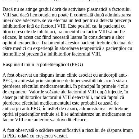
Dacă nu se atinge gradul dorit de activitate plasmatică a factorului
VIII sau dacă hemoragia nu poate fi controlată după administrarea
unei doze adecvate, se va efectua un test pentru a detecta prezența
inhibitorilor față de factorul VIII. Este posibil ca, la pacienții cu
titruri crescute de inhibitori, tratamentul cu factor VIII să nu fie
eficace, în acest caz fiind necesară luarea în considerare a altor
opțiuni terapeutice. Tratamentul acestor pacienți trebuie efectuat de
către medici cu experiență în abordarea terapeutică a pacienților cu
hemofilie și prezență a inhibitorilor factorului VIII.
Răspunsul imun la polietilenglicol (PEG)
A fost observat un răspuns imun clinic asociat cu anticorpii anti-
PEG, manifestat prin simptome de hipersensibilitate acută și/sau
pierderea efectului medicamentului, în principal în primele 4 zile
de expunere. Valorile scăzute ale factorului VIII după injecție, în
absența inhibitorilor factorului VIII detectabili, indică faptul că
pierderea efectului medicamentului este probabil cauzată de
anticorpii anti-PEG; în astfel de cazuri, administrarea Jivi trebuie
oprită și pacienților trebuie să li se administreze un medicament cu
factor VIII care anterior s-a dovedit eficace.
A fost observată o scădere semnificativă a riscului de răspuns imun
la PEG odată cu creșterea vârstei.