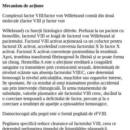
Mecanism de acțiune
Complexul factor VIII/factor von Willebrand constă din două
molecule (factor VIII și factor von
Willebrand) cu funcții fiziologice diferite. Perfuzat la un pacient cu
hemofilie, factorul VIII se leagă de factorul von Willebrand al
pacientului. Factorul VIII activat acționează ca un cofactor pentru
factorul IX activat, accelerând conversia factorului X în factor X
activat. Factorul X activat convertește protrombina în trombină.
Apoi, trombina transformă fibrinogenul în fibrină și se poate forma
un cheag. Hemofilia A este o afecțiune ereditară a coagulării
sanguine cu transmitere prin cromozomii sexuali, determinată de
niveluri scăzute sau absența factorului VIII:C, care determină
hemoragii la nivelul articulațiilor, mușchilor sau organelor interne,
fie spontane, fie ca rezultat al unui traumatism produs accidental
sau prin intervenție chirurgicală. În urma tratamentului de
substituție, valorile plasmatice ale factorului VIII cresc, ducând la
o corectare temporară a deficitului de factor, precum și la o
corectare a tendinței de apariție a episoadelor hemoragice.
Damoctocogul alfa pegol este o formă pegilată de rFVIII.
Pegilarea specifică reduce clearance-ul factorului VIII, ceea ce
determină prelungirea timpului de înjumătățire plasmatică,