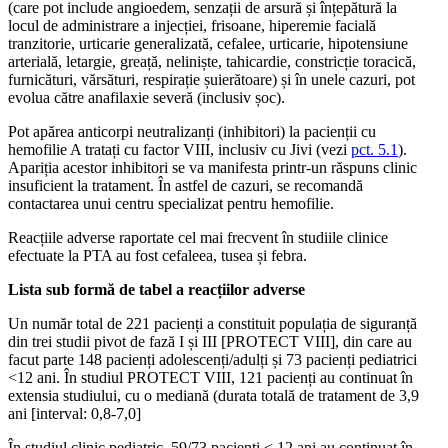
(care pot include angioedem, senzații de arsură și înțepătură la
locul de administrare a injecției, frisoane, hiperemie facială
tranzitorie, urticarie generalizată, cefalee, urticarie, hipotensiune
arterială, letargie, greață, neliniște, tahicardie, constricție toracică,
furnicături, vărsături, respirație șuierătoare) și în unele cazuri, pot
evolua către anafilaxie severă (inclusiv șoc).
Pot apărea anticorpi neutralizanți (inhibitori) la pacienții cu
hemofilie A tratați cu factor VIII, inclusiv cu Jivi (vezi
pct. 5.1
).
Apariția acestor inhibitori se va manifesta printr-un răspuns clinic
insuficient la tratament. În astfel de cazuri, se recomandă
contactarea unui centru specializat pentru hemofilie.
Reacțiile adverse raportate cel mai frecvent în studiile clinice
efectuate la PTA au fost cefaleea, tusea și febra.
Lista sub formă de tabel a reacțiilor adverse
Un număr total de 221 pacienți a constituit populația de siguranță
din trei studii pivot de fază I și III [PROTECT VIII], din care au
facut parte 148 pacienți adolescenți/adulți și 73 pacienți pediatrici
<12 ani. În studiul PROTECT VIII, 121 pacienți au continuat în
extensia studiului, cu o mediană (durata totală de tratament de 3,9
ani [interval: 0,8-7,0]
În studiul clinic pediatric, 59/73 pacienți < 12 ani au continuat în