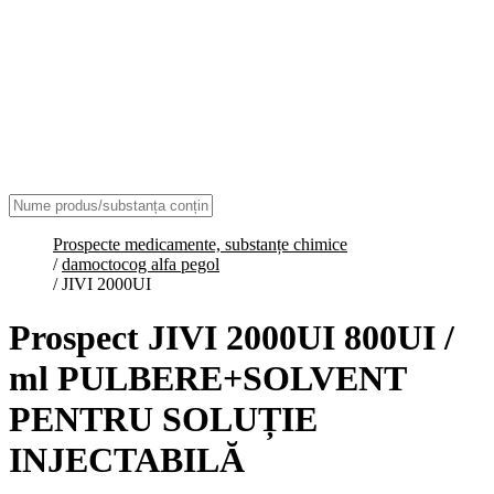
Prospecte medicamente, substanțe chimice
/
damoctocog alfa pegol
/
JIVI 2000UI
Prospect JIVI 2000UI 800UI /
ml PULBERE+SOLVENT
PENTRU SOLUȚIE
INJECTABILĂ