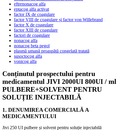
eftrenonacog alfa
eptacog alfa activat
factor IX de coagulare
factor VIII de coagulare și factor von Willebrand
factor X de coagulare
factor XIII de coagulare
factori de coagulare
nonacog alfa
nonacog beta pegol
plasmă umană proaspătă congelată tratată
susoctocog alfa
vonicog alfa
Conținutul prospectului pentru
medicamentul JIVI 2000UI 800UI / ml
PULBERE+SOLVENT PENTRU
SOLUȚIE INJECTABILĂ
1. DENUMIREA COMERCIALĂ A
MEDICAMENTULUI
Jivi 250 UI pulbere și solvent pentru soluție injectabilă