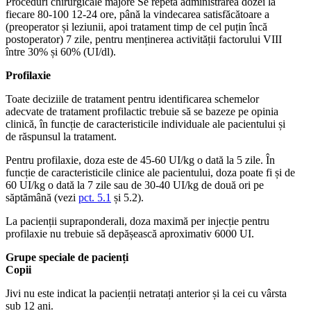
Proceduri chirurgicale majore Se repetă administrarea dozei la
fiecare 80-100 12-24 ore, până la vindecarea satisfăcătoare a
(preoperator și leziunii, apoi tratament timp de cel puțin încă
postoperator) 7 zile, pentru menținerea activității factorului VIII
între 30% și 60% (UI/dl).
Profilaxie
Toate deciziile de tratament pentru identificarea schemelor
adecvate de tratament profilactic trebuie să se bazeze pe opinia
clinică, în funcție de caracteristicile individuale ale pacientului și
de răspunsul la tratament.
Pentru profilaxie, doza este de 45-60 UI/kg o dată la 5 zile. În
funcție de caracteristicile clinice ale pacientului, doza poate fi și de
60 UI/kg o dată la 7 zile sau de 30-40 UI/kg de două ori pe
săptămână (vezi
pct. 5.1
și 5.2).
La pacienții supraponderali, doza maximă per injecție pentru
profilaxie nu trebuie să depășească aproximativ 6000 UI.
Grupe speciale de pacienți
Copii
Jivi nu este indicat la pacienții netratați anterior și la cei cu vârsta
sub 12 ani.