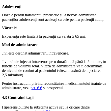
Adolescenți
Dozele pentru tratamentul profilactic și la nevoie administrat
pacienților adolescenți sunt aceleași ca cele pentru pacienții adulți.
Vârstnici
Experiența este limitată la pacienții cu vârsta ≥ 65 ani.
Mod de administrare
Jivi este destinat administrării intravenoase.
Jivi trebuie injectat intravenos pe o durată de 2 până la 5 minute, în
funcție de volumul total. Viteza de administrare va fi determinată
de nivelul de confort al pacientului (viteza maximă de injectare:
2,5 ml/minut).
Pentru instrucțiuni privind reconstituirea medicamentului înainte de
administrare, vezi
pct. 6.6
și prospectul.
4.3 Contraindicaţii
Hipersensibilitate la substanța activă sau la oricare dintre