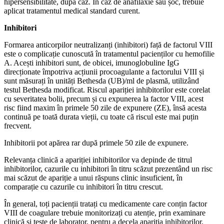
hipersensibilitate, după caz. În caz de anafilaxie sau șoc, trebuie
aplicat tratamentul medical standard curent.
Inhibitori
Formarea anticorpilor neutralizanți (inhibitori) față de factorul VIII
este o complicație cunoscută în tratamentul pacienților cu hemofilie
A. Acești inhibitori sunt, de obicei, imunoglobuline IgG
direcționate împotriva acțiunii procoagulante a factorului VIII și
sunt măsurați în unități Bethesda (UB)/ml de plasmă, utilizând
testul Bethesda modificat. Riscul apariției inhibitorilor este corelat
cu severitatea bolii, precum și cu expunerea la factor VIII, acest
risc fiind maxim în primele 50 zile de expunere (ZE), însă acesta
continuă pe toată durata vieții, cu toate că riscul este mai puțin
frecvent.
Inhibitorii pot apărea rar după primele 50 zile de expunere.
Relevanța clinică a apariției inhibitorilor va depinde de titrul
inhibitorilor, cazurile cu inhibitori în titru scăzut prezentând un risc
mai scăzut de apariție a unui răspuns clinic insuficient, în
comparație cu cazurile cu inhibitori în titru crescut.
În general, toți pacienții tratați cu medicamente care conțin factor
VIII de coagulare trebuie monitorizați cu atenție, prin examinare
clinică și teste de laborator, pentru a decela apariția inhibitorilor.