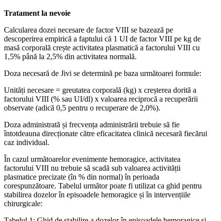
Tratament la nevoie
Calcularea dozei necesare de factor VIII se bazează pe
descoperirea empirică a faptului că 1 UI de factor VIII pe kg de
masă corporală crește activitatea plasmatică a factorului VIII cu
1,5% până la 2,5% din activitatea normală.
Doza necesară de Jivi se determină pe baza următoarei formule:
Unități necesare = greutatea corporală (kg) x creșterea dorită a
factorului VIII (% sau UI/dl) x valoarea reciprocă a recuperării
observate (adică 0,5 pentru o recuperare de 2,0%).
Doza administrată și frecvența administrării trebuie să fie
întotdeauna direcționate către eficacitatea clinică necesară fiecărui
caz individual.
În cazul următoarelor evenimente hemoragice, activitatea
factorului VIII nu trebuie să scadă sub valoarea activității
plasmatice precizate (în % din normal) în perioada
corespunzătoare. Tabelul următor poate fi utilizat ca ghid pentru
stabilirea dozelor în episoadele hemoragice și în intervențiile
chirurgicale:
Tabelul 1: Ghid de stabilire a dozelor în episoadele hemoragice și