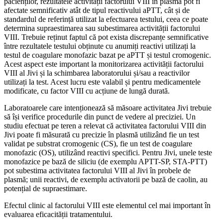
pacienților, rezultatele activității factorului VIII în plasmă pot fi
afectate semnificativ atât de tipul reactivului aPTT, cât și de
standardul de referință utilizat la efectuarea testului, ceea ce poate
determina supraestimarea sau subestimarea activității factorului
VIII. Trebuie reținut faptul că pot exista discrepanțe semnificative
între rezultatele testului obținute cu anumiți reactivi utilizați la
testul de coagulare monofazic bazat pe aPTT și testul cromogenic.
Acest aspect este important la monitorizarea activității factorului
VIII al Jivi și la schimbarea laboratorului și/sau a reactivilor
utilizați la test. Acest lucru este valabil și pentru medicamentele
modificate, cu factor VIII cu acțiune de lungă durată.
Laboratoarele care intenționează să măsoare activitatea Jivi trebuie
să își verifice procedurile din punct de vedere al preciziei. Un
studiu efectuat pe teren a relevat că activitatea factorului VIII din
Jivi poate fi măsurată cu precizie în plasmă utilizând fie un test
validat pe substrat cromogenic (CS), fie un test de coagulare
monofazic (OS), utilizând reactivi specifici. Pentru Jivi, unele teste
monofazice pe bază de siliciu (de exemplu APTT-SP, STA-PTT)
pot subestima activitatea factorului VIII al Jivi în probele de
plasmă; unii reactivi, de exemplu activatorii pe bază de caolin, au
potențial de supraestimare.
Efectul clinic al factorului VIII este elementul cel mai important în
evaluarea eficacității tratamentului.