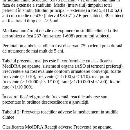
faza de extensie a studiului. Media (intervalul) timpului total
petrecut în studiu (studiul principal + extensie) a fost 5,8 (1,0-6,6)
ani cu o medie de 430 (interval 98-671) ZE per subiect, 39 subiecți
au fost tratați timp de =/> 5 ani.
Mediana numărului de zile de expunere în studiile clinice la Jivi
per subiect a fost 237 (min-max: 1-698) pentru toți subiecții.
Per total, în ambele studii au fost observați 75 pacienți pe o durată
de tratament de mai mult de 5 ani.
Tabelul prezentat mai jos este în conformitate cu clasificarea
MedDRA pe aparate, sisteme și organe (ASO și termeni preferați).
Frecvențele au fost evaluate conform următoarei convenții: foarte
frecvente (≥ 1/10), frecvente (≥ 1/100 și < 1/10), mai puțin
frecvente (≥ 1/1000 și < 1/100), rare (≥1/10 000 și <1/00); foarte
rare (<1/10 000).
În cadrul fiecărei grupe de frecvență, reacțiile adverse sunt
prezentate în ordinea descrescătoare a gravității.
Tabelul 2: Frecvența reacțiilor adverse la medicament în studiile
clinice
Clasificarea MedDRA Reacții adverse Frecvență pe aparate,