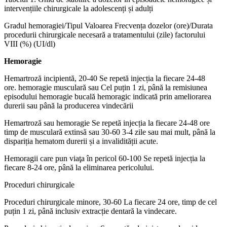
intervențiile chirurgicale la adolescenți și adulți
Gradul hemoragiei/Tipul Valoarea Frecvența dozelor (ore)/Durata
procedurii chirurgicale necesară a tratamentului (zile) factorului
VIII (%) (UI/dl)
Hemoragie
Hemartroză incipientă, 20-40 Se repetă injecția la fiecare 24-48
ore. hemoragie musculară sau Cel puțin 1 zi, până la remisiunea
episodului hemoragie bucală hemoragic indicată prin ameliorarea
durerii sau până la producerea vindecării
Hemartroză sau hemoragie Se repetă injecția la fiecare 24-48 ore
timp de musculară extinsă sau 30-60 3-4 zile sau mai mult, până la
dispariția hematom durerii și a invalidității acute.
Hemoragii care pun viaţa în pericol 60-100 Se repetă injecția la
fiecare 8-24 ore, până la eliminarea pericolului.
Proceduri chirurgicale
Proceduri chirurgicale minore, 30-60 La fiecare 24 ore, timp de cel
puțin 1 zi, până inclusiv extracție dentară la vindecare.