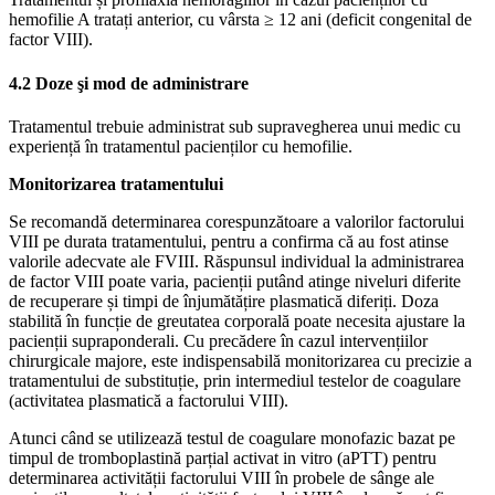
hemofilie A tratați anterior, cu vârsta ≥ 12 ani (deficit congenital de
factor VIII).
4.2 Doze şi mod de administrare
Tratamentul trebuie administrat sub supravegherea unui medic cu
experiență în tratamentul pacienților cu hemofilie.
Monitorizarea tratamentului
Se recomandă determinarea corespunzătoare a valorilor factorului
VIII pe durata tratamentului, pentru a confirma că au fost atinse
valorile adecvate ale FVIII. Răspunsul individual la administrarea
de factor VIII poate varia, pacienții putând atinge niveluri diferite
de recuperare și timpi de înjumătățire plasmatică diferiți. Doza
stabilită în funcție de greutatea corporală poate necesita ajustare la
pacienții supraponderali. Cu precădere în cazul intervențiilor
chirurgicale majore, este indispensabilă monitorizarea cu precizie a
tratamentului de substituție, prin intermediul testelor de coagulare
(activitatea plasmatică a factorului VIII).
Atunci când se utilizează testul de coagulare monofazic bazat pe
timpul de tromboplastină parțial activat in vitro (aPTT) pentru
determinarea activității factorului VIII în probele de sânge ale