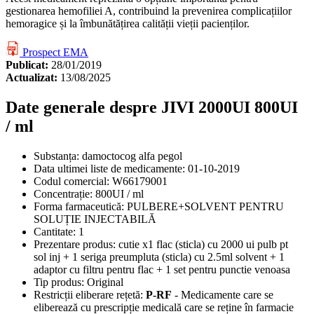
gestionarea hemofiliei A, contribuind la prevenirea complicațiilor
hemoragice și la îmbunătățirea calității vieții pacienților.
Prospect EMA
Publicat:
28/01/2019
Actualizat:
13/08/2025
Date generale despre JIVI 2000UI 800UI
/ ml
Substanța:
damoctocog alfa pegol
Data ultimei liste de medicamente:
01-10-2019
Codul comercial:
W66179001
Concentrație:
800UI / ml
Forma farmaceutică:
PULBERE+SOLVENT PENTRU
SOLUȚIE INJECTABILĂ
Cantitate:
1
Prezentare produs:
cutie x1 flac (sticla) cu 2000 ui pulb pt
sol inj + 1 seriga preumpluta (sticla) cu 2.5ml solvent + 1
adaptor cu filtru pentru flac + 1 set pentru punctie venoasa
Tip produs:
Original
Restricții eliberare rețetă:
P-RF
- Medicamente care se
eliberează cu prescripție medicală care se reține în farmacie