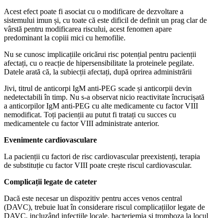
Acest efect poate fi asociat cu o modificare de dezvoltare a
sistemului imun și, cu toate că este dificil de definit un prag clar de
vârstă pentru modificarea riscului, acest fenomen apare
predominant la copiii mici cu hemofilie.
Nu se cunosc implicațiile oricărui risc potențial pentru pacienții
afectați, cu o reacție de hipersensibilitate la proteinele pegilate.
Datele arată că, la subiecții afectați, după oprirea administrării
Jivi, titrul de anticorpi IgM anti-PEG scade și anticorpii devin
nedetectabili în timp. Nu s-a observat nicio reactivitate încrucișată
a anticorpilor IgM anti-PEG cu alte medicamente cu factor VIII
nemodificat. Toți pacienții au putut fi tratați cu succes cu
medicamentele cu factor VIII administrate anterior.
Evenimente cardiovasculare
La pacienții cu factori de risc cardiovascular preexistenți, terapia
de substituție cu factor VIII poate crește riscul cardiovascular.
Complicații legate de cateter
Dacă este necesar un dispozitiv pentru acces venos central
(DAVC), trebuie luat în considerare riscul complicațiilor legate de
DAVC, incluzând infecțiile locale, bacteriemia și tromboza la locul