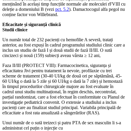
menținând în același timp funcțiile normale ale moleculei rFVIII cu
deleție a domeniului B (vezi
pct. 5.2
). Damactocogul alfa pegol nu
conține factor von Willebrand.
Eficacitate și siguranță clinică
Studii clinice
Un număr total de 232 pacienți cu hemofilie A severă, tratați
anterior, au fost expuși în cadrul programului studiului clinic care a
inclus un studiu de fază I și două studii de fază II/III. O sută
cincizeci și nouă (159) subiecți aveau vârsta ≥ 12 ani,
Faza II/III (PROTECT VIII): Farmacocinetica, siguranța și
eficacitatea Jivi pentru tratament la nevoie, profilaxie cu trei
scheme de tratament (30-40 UI/kg de două ori pe săptămână, 45-
60 UI/kg o dată la 5 zile și 60 UI/kg o dată la 7 zile) și hemostază
în timpul procedurilor chirurgicale majore au fost evaluate în
cadrul unui studiu multinațional, în regim deschis, necontrolat,
parțial randomizat, care a fost efectuat în conformitate cu Planul de
investigație pediatrică convenit. O extensie a studiului a inclus
pacienți care au finalizat studiul principal. Variabila principală de
eficacitate a fost rata anualizată a sângerărilor (RAS).
Unui număr de o sută treizeci și patru PTA de sex masculin li s-a
administrat cel puțin o injecție cu