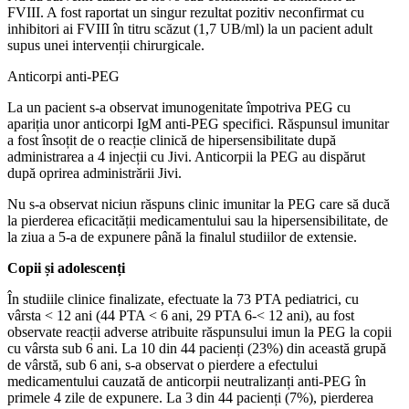
FVIII. A fost raportat un singur rezultat pozitiv neconfirmat cu
inhibitori ai FVIII în titru scăzut (1,7 UB/ml) la un pacient adult
supus unei intervenții chirurgicale.
Anticorpi anti-PEG
La un pacient s-a observat imunogenitate împotriva PEG cu
apariția unor anticorpi IgM anti-PEG specifici. Răspunsul imunitar
a fost însoțit de o reacție clinică de hipersensibilitate după
administrarea a 4 injecții cu Jivi. Anticorpii la PEG au dispărut
după oprirea administrării Jivi.
Nu s-a observat niciun răspuns clinic imunitar la PEG care să ducă
la pierderea eficacității medicamentului sau la hipersensibilitate, de
la ziua a 5-a de expunere până la finalul studiilor de extensie.
Copii și adolescenți
În studiile clinice finalizate, efectuate la 73 PTA pediatrici, cu
vârsta < 12 ani (44 PTA < 6 ani, 29 PTA 6-< 12 ani), au fost
observate reacții adverse atribuite răspunsului imun la PEG la copii
cu vârsta sub 6 ani. La 10 din 44 pacienți (23%) din această grupă
de vârstă, sub 6 ani, s-a observat o pierdere a efectului
medicamentului cauzată de anticorpii neutralizanți anti-PEG în
primele 4 zile de expunere. La 3 din 44 pacienți (7%), pierderea