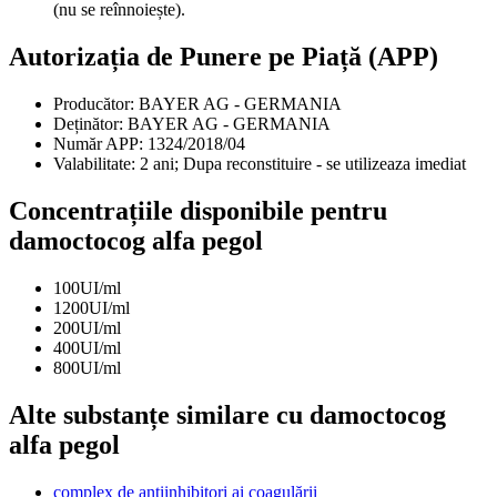
(nu se reînnoiește).
Autorizația de Punere pe Piață (APP)
Producător:
BAYER AG - GERMANIA
Deținător:
BAYER AG - GERMANIA
Număr APP:
1324/2018/04
Valabilitate:
2 ani; Dupa reconstituire - se utilizeaza imediat
Concentrațiile disponibile pentru
damoctocog alfa pegol
100UI/ml
1200UI/ml
200UI/ml
400UI/ml
800UI/ml
Alte substanțe similare cu damoctocog
alfa pegol
complex de antiinhibitori ai coagulării