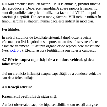
Nu s-au efectuat studii cu factorul VIII la animale, privind funcția
de reproducere. Deoarece hemofilia A apare rareori la femei, nu
sunt disponibile date privind utilizarea factorului VIII în timpul
sarcinii și alăptării. Din acest motiv, factorul VIII trebuie utilizat în
timpul sarcinii și alăptării numai dacă este indicat în mod clar.
Fertilitatea
În cadrul studiilor de toxicitate sistemică după doze repetate
efectuate cu Jivi la șobolan și iepure, nu au fost observate efecte
asociate tratamentului asupra organelor de reproducere masculine
(vezi
pct. 5.3
). Efectul asupra fertilității la om nu este cunoscut.
4.7 Efecte asupra capacităţii de a conduce vehicule şi de a
folosi utilaje
Jivi nu are nicio influență asupra capacității de a conduce vehicule
sau de a folosi utilaje.
4.8 Reacţii adverse
Rezumatul profilului de siguranță
Au fost observate reacții de hipersensibilitate sau reacții alergice