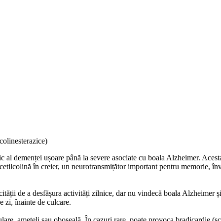
colinesterazice)
c al demenței ușoare până la severe asociate cu boala Alzheimer. Acesta
acetilcolină în creier, un neurotransmițător important pentru memorie, învă
ității de a desfășura activități zilnice, dar nu vindecă boala Alzheimer ș
 zi, înainte de culcare.
are, amețeli sau oboseală. În cazuri rare, poate provoca bradicardie (sc