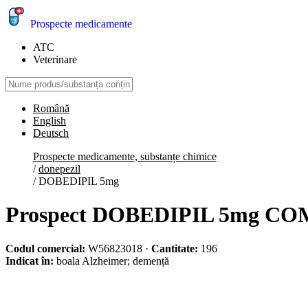
Prospecte medicamente
ATC
Veterinare
Română
English
Deutsch
Prospecte medicamente, substanțe chimice
/
donepezil
/
DOBEDIPIL 5mg
Prospect DOBEDIPIL 5mg 
Codul comercial:
W56823018
·
Cantitate:
196
Indicat în:
boala Alzheimer; demență