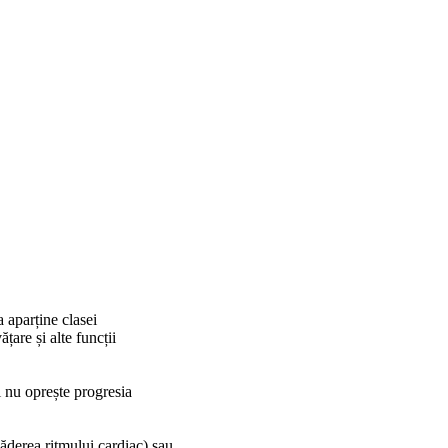
 aparține clasei
țare și alte funcții
i nu oprește progresia
ăderea ritmului cardiac) sau