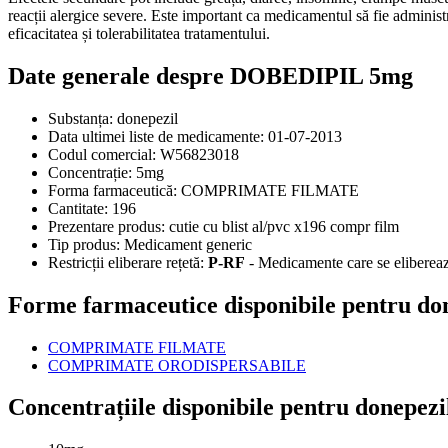
reacții alergice severe. Este important ca medicamentul să fie administr
eficacitatea și tolerabilitatea tratamentului.
Date generale despre DOBEDIPIL 5mg
Substanța:
donepezil
Data ultimei liste de medicamente:
01-07-2013
Codul comercial:
W56823018
Concentrație:
5mg
Forma farmaceutică:
COMPRIMATE FILMATE
Cantitate:
196
Prezentare produs:
cutie cu blist al/pvc x196 compr film
Tip produs:
Medicament generic
Restricții eliberare rețetă:
P-RF
- Medicamente care se eliberează
Forme farmaceutice disponibile pentru do
COMPRIMATE FILMATE
COMPRIMATE ORODISPERSABILE
Concentrațiile disponibile pentru donepezi