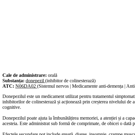
Cale de administrare:
orală
Substanța:
donepezil
(inhibitor de colinesterază)
ATC:
N06DA02
(Sistemul nervos | Medicamente anti-demența | Anti
Donepezilul este un medicament utilizat pentru tratamentul simptomati
inhibitorilor de colinesterază și acționează prin creșterea nivelului de 
cognitive.
Donepezilul poate ajuta la îmbunătățirea memoriei, a atenției și a capac
acesteia. Este administrat sub formă de comprimate, de obicei o dată pe
Efectele secundare pot include greață, diaree, insomnie, crampe muscul