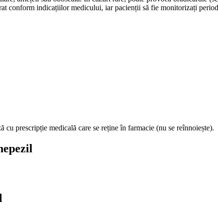
at conform indicațiilor medicului, iar pacienții să fie monitorizați perio
 cu prescripție medicală care se reține în farmacie (nu se reînnoiește).
nepezil
l