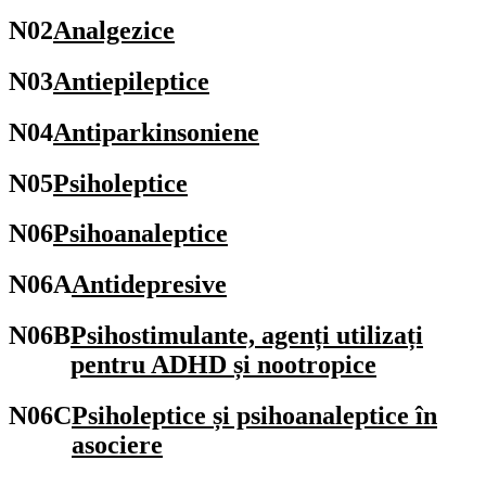
N02
Analgezice
N03
Antiepileptice
N04
Antiparkinsoniene
N05
Psiholeptice
N06
Psihoanaleptice
N06A
Antidepresive
N06B
Psihostimulante, agenți utilizați
pentru ADHD și nootropice
N06C
Psiholeptice și psihoanaleptice în
asociere