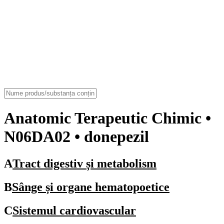
Anatomic Terapeutic Chimic
•
N06DA02 • donepezil
A
Tract digestiv și metabolism
B
Sânge și organe hematopoetice
C
Sistemul cardiovascular