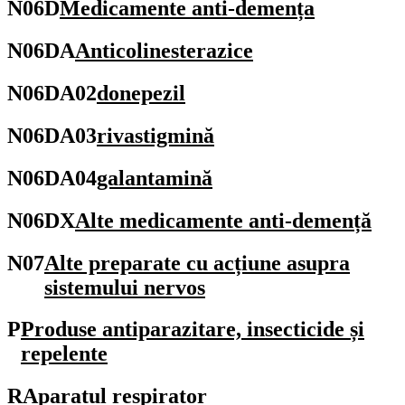
N06D
Medicamente anti-demența
N06DA
Anticolinesterazice
N06DA02
donepezil
N06DA03
rivastigmină
N06DA04
galantamină
N06DX
Alte medicamente anti-demență
N07
Alte preparate cu acțiune asupra
sistemului nervos
P
Produse antiparazitare, insecticide și
repelente
R
Aparatul respirator