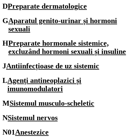
D
Preparate dermatologice
G
Aparatul genito-urinar și hormoni
sexuali
H
Preparate hormonale sistemice,
excluzând hormoni sexuali și insuline
J
Antiinfecțioase de uz sistemic
L
Agenți antineoplazici și
imunomodulatori
M
Sistemul musculo-scheletic
N
Sistemul nervos
N01
Anestezice