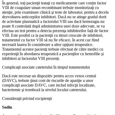
În general, toţi pacienţii trataţi cu medicamente care conțin factor
VIII de coagulare uman recombinant trebuie monitorizaţi cu
atenţie, prin examinare clinică şi teste de laborator, pentru a decela
dezvoltarea anticorpilor inhibitori. Dacă nu se atinge gradul dorit
de activitate plasmatică a factorului VIII sau dacă hemoragia nu
poate fi controlată după administrarea unei doze adecvate, se va
efectua un test pentru a detecta prezenţa inhibitorilor față de factor
VIII. Este posibil ca la pacienţii cu titruri crescute de inhibitori,
tratamentul cu factor VIII să nu fie eficace, în acest caz fiind
necesară luarea în considerare a altor opţiuni terapeutice.
Tratamentul acestor pacienţi trebuie efectuat de către medici cu
experienţă în abordarea terapeutică a pacienţilor cu hemofilie şi
inhibitori ai factorului VIII prezenți.
Complicaţii asociate cateterului în timpul tratamentului
Dacă este necesar un dispozitiv pentru acces venos central
(DAVC), trebuie ţinut cont de riscurile de apariţie a unor
complicaţii asociate DAVC, care includ infecţii localizate,
bacteriemie şi tromboză la nivelul locului cateterului.
Consideraţii privind excipienţii
Sodiu