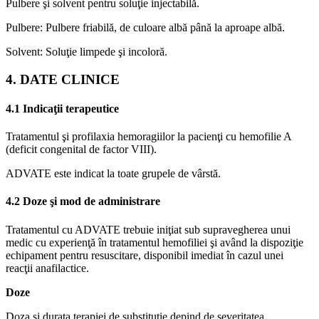
Pulbere şi solvent pentru soluţie injectabilă.
Pulbere: Pulbere friabilă, de culoare albă până la aproape albă.
Solvent: Soluţie limpede şi incoloră.
4. DATE CLINICE
4.1 Indicaţii terapeutice
Tratamentul şi profilaxia hemoragiilor la pacienţi cu hemofilie A
(deficit congenital de factor VIII).
ADVATE este indicat la toate grupele de vârstă.
4.2 Doze şi mod de administrare
Tratamentul cu ADVATE trebuie iniţiat sub supravegherea unui
medic cu experienţă în tratamentul hemofiliei şi având la dispoziţie
echipament pentru resuscitare, disponibil imediat în cazul unei
reacţii anafilactice.
Doze
Doza şi durata terapiei de substituţie depind de severitatea