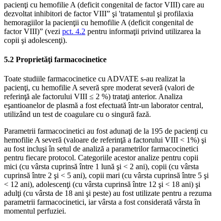
pacienţi cu hemofilie A (deficit congenital de factor VIII) care au
dezvoltat inhibitori de factor VIII” şi 'tratamentul şi profilaxia
hemoragiilor la pacienţii cu hemofilie A (deficit congenital de
factor VIII)” (vezi
pct. 4.2
pentru informaţii privind utilizarea la
copii şi adolescenţi).
5.2 Proprietăţi farmacocinetice
Toate studiile farmacocinetice cu ADVATE s-au realizat la
pacienţi, cu hemofilie A severă spre moderat severă (valori de
referinţă ale factorului VIII ≤ 2 %) trataţi anterior. Analiza
eşantioanelor de plasmă a fost efectuată într-un laborator central,
utilizând un test de coagulare cu o singură fază.
Parametrii farmacocinetici au fost adunaţi de la 195 de pacienţi cu
hemofilie A severă (valoare de referinţă a factorului VIII < 1%) şi
au fost incluşi în setul de analiză a parametrilor farmacocinetici
pentru fiecare protocol. Categoriile acestor analize pentru copii
mici (cu vârsta cuprinsă între 1 lună şi < 2 ani), copii (cu vârsta
cuprinsă între 2 şi < 5 ani), copii mari (cu vârsta cuprinsă între 5 şi
< 12 ani), adolescenţi (cu vârsta cuprinsă între 12 şi < 18 ani) şi
adulţi (cu vârsta de 18 ani şi peste) au fost utilizate pentru a rezuma
parametrii farmacocinetici, iar vârsta a fost considerată vârsta în
momentul perfuziei.