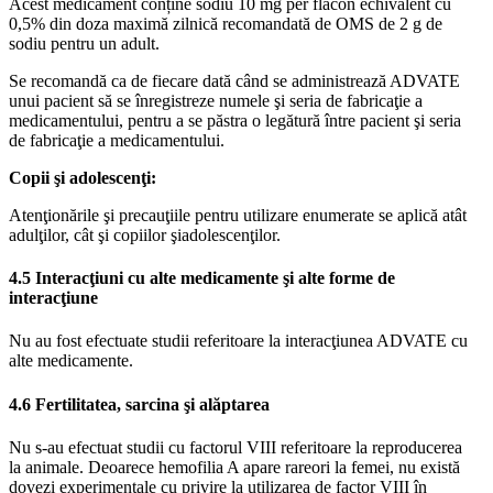
Acest medicament conține sodiu 10 mg per flacon echivalent cu
0,5% din doza maximă zilnică recomandată de OMS de 2 g de
sodiu pentru un adult.
Se recomandă ca de fiecare dată când se administrează ADVATE
unui pacient să se înregistreze numele şi seria de fabricaţie a
medicamentului, pentru a se păstra o legătură între pacient şi seria
de fabricaţie a medicamentului.
Copii şi adolescenţi:
Atenţionările şi precauţiile pentru utilizare enumerate se aplică atât
adulţilor, cât şi copiilor şiadolescenţilor.
4.5 Interacţiuni cu alte medicamente şi alte forme de
interacţiune
Nu au fost efectuate studii referitoare la interacţiunea ADVATE cu
alte medicamente.
4.6 Fertilitatea, sarcina şi alăptarea
Nu s-au efectuat studii cu factorul VIII referitoare la reproducerea
la animale. Deoarece hemofilia A apare rareori la femei, nu există
dovezi experimentale cu privire la utilizarea de factor VIII în