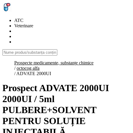
ATC
Veterinare
Prospecte medicamente, substanțe chimice
/
octocog alfa
/
ADVATE 2000UI
Prospect ADVATE 2000UI
2000UI / 5ml
PULBERE+SOLVENT
PENTRU SOLUȚIE
INJECTABILĂ