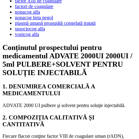
factor XIII de coagulare
factori de coagulare
nonacog alfa
nonacog beta pegol
plasmă umană proaspătă congelată tratată
susoctocog alfa
vonicog alfa
Conținutul prospectului pentru
medicamentul ADVATE 2000UI 2000UI /
5ml PULBERE+SOLVENT PENTRU
SOLUȚIE INJECTABILĂ
1. DENUMIREA COMERCIALĂ A
MEDICAMENTULUI
ADVATE 2000 UI pulbere şi solvent pentru soluţie injectabilă.
2. COMPOZIŢIA CALITATIVĂ ŞI
CANTITATIVĂ
Fiecare flacon conţine factor VIII de coagulare uman (rADN),