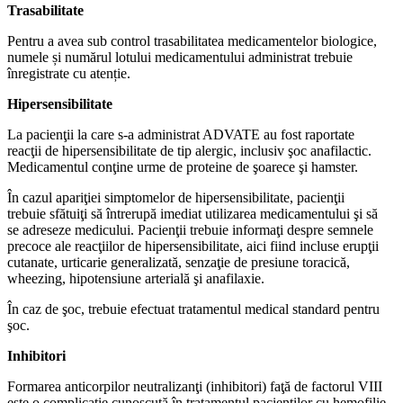
Trasabilitate
Pentru a avea sub control trasabilitatea medicamentelor biologice,
numele și numărul lotului medicamentului administrat trebuie
înregistrate cu atenție.
Hipersensibilitate
La pacienţii la care s-a administrat ADVATE au fost raportate
reacţii de hipersensibilitate de tip alergic, inclusiv şoc anafilactic.
Medicamentul conţine urme de proteine de şoarece şi hamster.
În cazul apariţiei simptomelor de hipersensibilitate, pacienţii
trebuie sfătuiţi să întrerupă imediat utilizarea medicamentului şi să
se adreseze medicului. Pacienţii trebuie informaţi despre semnele
precoce ale reacţiilor de hipersensibilitate, aici fiind incluse erupţii
cutanate, urticarie generalizată, senzaţie de presiune toracică,
wheezing, hipotensiune arterială şi anafilaxie.
În caz de şoc, trebuie efectuat tratamentul medical standard pentru
şoc.
Inhibitori
Formarea anticorpilor neutralizanţi (inhibitori) faţă de factorul VIII
este o complicaţie cunoscută în tratamentul pacienţilor cu hemofilie