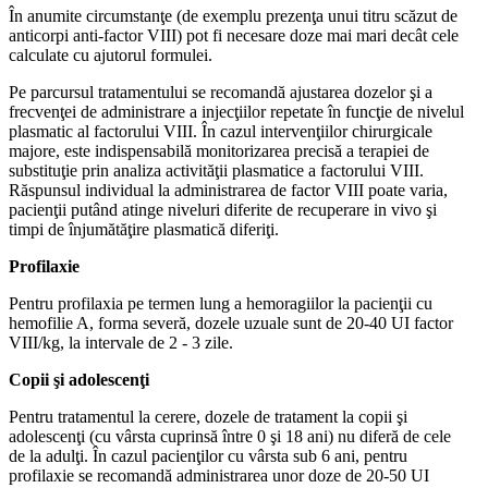
În anumite circumstanţe (de exemplu prezenţa unui titru scăzut de
anticorpi anti-factor VIII) pot fi necesare doze mai mari decât cele
calculate cu ajutorul formulei.
Pe parcursul tratamentului se recomandă ajustarea dozelor şi a
frecvenţei de administrare a injecţiilor repetate în funcţie de nivelul
plasmatic al factorului VIII. În cazul intervenţiilor chirurgicale
majore, este indispensabilă monitorizarea precisă a terapiei de
substituţie prin analiza activităţii plasmatice a factorului VIII.
Răspunsul individual la administrarea de factor VIII poate varia,
pacienţii putând atinge niveluri diferite de recuperare in vivo şi
timpi de înjumătăţire plasmatică diferiţi.
Profilaxie
Pentru profilaxia pe termen lung a hemoragiilor la pacienţii cu
hemofilie A, forma severă, dozele uzuale sunt de 20-40 UI factor
VIII/kg, la intervale de 2 - 3 zile.
Copii şi adolescenţi
Pentru tratamentul la cerere, dozele de tratament la copii şi
adolescenţi (cu vârsta cuprinsă între 0 şi 18 ani) nu diferă de cele
de la adulţi. În cazul pacienţilor cu vârsta sub 6 ani, pentru
profilaxie se recomandă administrarea unor doze de 20-50 UI