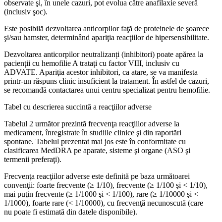
observate şi, în unele cazuri, pot evolua către anafilaxie severă
(inclusiv şoc).
Este posibilă dezvoltarea anticorpilor faţă de proteinele de şoarece
şi/sau hamster, determinând apariţia reacţiilor de hipersensibilitate.
Dezvoltarea anticorpilor neutralizanți (inhibitori) poate apărea la
pacienții cu hemofilie A tratați cu factor VIII, inclusiv cu
ADVATE. Apariţia acestor inhibitori, ca atare, se va manifesta
printr-un răspuns clinic insuficient la tratament. În astfel de cazuri,
se recomandă contactarea unui centru specializat pentru hemofilie.
Tabel cu descrierea succintă a reacţiilor adverse
Tabelul 2 următor prezintă frecvenţa reacţiilor adverse la
medicament, înregistrate în studiile clinice şi din raportări
spontane. Tabelul prezentat mai jos este în conformitate cu
clasificarea MedDRA pe aparate, sisteme şi organe (ASO şi
termenii preferaţi).
Frecvenţa reacţiilor adverse este definită pe baza următoarei
convenţii: foarte frecvente (≥ 1/10), frecvente (≥ 1/100 şi < 1/10),
mai puţin frecvente (≥ 1/1000 şi < 1/100), rare (≥ 1/10000 şi <
1/1000), foarte rare (< 1/10000), cu frecvenţă necunoscută (care
nu poate fi estimată din datele disponibile).