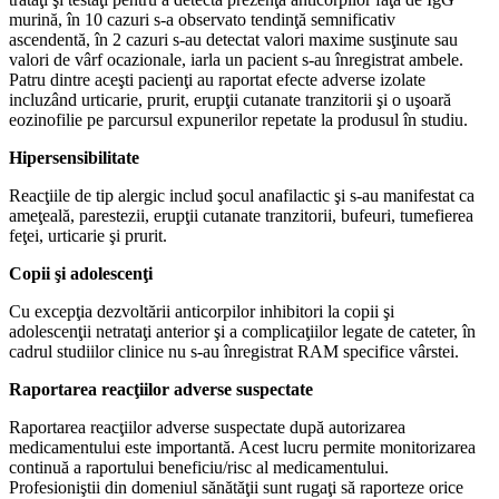
murină, în 10 cazuri s-a observato tendinţă semnificativ
ascendentă, în 2 cazuri s-au detectat valori maxime susţinute sau
valori de vârf ocazionale, iarla un pacient s-au înregistrat ambele.
Patru dintre aceşti pacienţi au raportat efecte adverse izolate
incluzând urticarie, prurit, erupţii cutanate tranzitorii şi o uşoară
eozinofilie pe parcursul expunerilor repetate la produsul în studiu.
Hipersensibilitate
Reacţiile de tip alergic includ şocul anafilactic şi s-au manifestat ca
ameţeală, parestezii, erupţii cutanate tranzitorii, bufeuri, tumefierea
feţei, urticarie şi prurit.
Copii şi adolescenţi
Cu excepţia dezvoltării anticorpilor inhibitori la copii şi
adolescenţii netrataţi anterior şi a complicaţiilor legate de cateter, în
cadrul studiilor clinice nu s-au înregistrat RAM specifice vârstei.
Raportarea reacţiilor adverse suspectate
Raportarea reacţiilor adverse suspectate după autorizarea
medicamentului este importantă. Acest lucru permite monitorizarea
continuă a raportului beneficiu/risc al medicamentului.
Profesioniştii din domeniul sănătăţii sunt rugaţi să raporteze orice