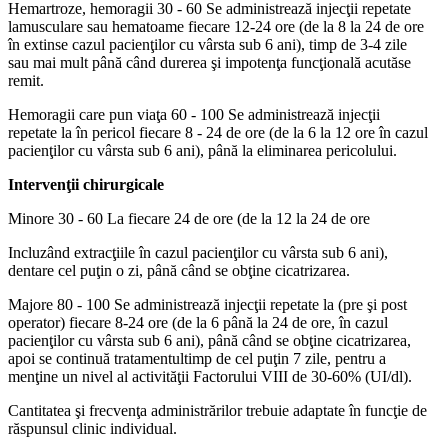
Hemartroze, hemoragii 30 - 60 Se administrează injecţii repetate
lamusculare sau hematoame fiecare 12-24 ore (de la 8 la 24 de ore
în extinse cazul pacienţilor cu vârsta sub 6 ani), timp de 3-4 zile
sau mai mult până când durerea şi impotenţa funcţională acutăse
remit.
Hemoragii care pun viaţa 60 - 100 Se administrează injecţii
repetate la în pericol fiecare 8 - 24 de ore (de la 6 la 12 ore în cazul
pacienţilor cu vârsta sub 6 ani), până la eliminarea pericolului.
Intervenţii chirurgicale
Minore 30 - 60 La fiecare 24 de ore (de la 12 la 24 de ore
Incluzând extracţiile în cazul pacienţilor cu vârsta sub 6 ani),
dentare cel puţin o zi, până când se obţine cicatrizarea.
Majore 80 - 100 Se administrează injecţii repetate la (pre şi post
operator) fiecare 8-24 ore (de la 6 până la 24 de ore, în cazul
pacienţilor cu vârsta sub 6 ani), până când se obţine cicatrizarea,
apoi se continuă tratamentultimp de cel puţin 7 zile, pentru a
menţine un nivel al activităţii Factorului VIII de 30-60% (UI/dl).
Cantitatea şi frecvenţa administrărilor trebuie adaptate în funcţie de
răspunsul clinic individual.