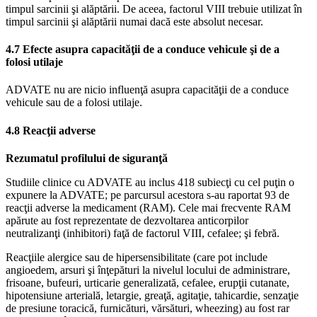
timpul sarcinii şi alăptării. De aceea, factorul VIII trebuie utilizat în
timpul sarcinii şi alăptării numai dacă este absolut necesar.
4.7 Efecte asupra capacităţii de a conduce vehicule şi de a
folosi utilaje
ADVATE nu are nicio influenţă asupra capacităţii de a conduce
vehicule sau de a folosi utilaje.
4.8 Reacţii adverse
Rezumatul profilului de siguranţă
Studiile clinice cu ADVATE au inclus 418 subiecţi cu cel puţin o
expunere la ADVATE; pe parcursul acestora s-au raportat 93 de
reacţii adverse la medicament (RAM). Cele mai frecvente RAM
apărute au fost reprezentate de dezvoltarea anticorpilor
neutralizanţi (inhibitori) faţă de factorul VIII, cefalee; şi febră.
Reacţiile alergice sau de hipersensibilitate (care pot include
angioedem, arsuri şi înţepături la nivelul locului de administrare,
frisoane, bufeuri, urticarie generalizată, cefalee, erupţii cutanate,
hipotensiune arterială, letargie, greaţă, agitaţie, tahicardie, senzaţie
de presiune toracică, furnicături, vărsături, wheezing) au fost rar