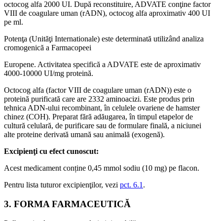
octocog alfa 2000 UI. După reconstituire, ADVATE conţine factor
VIII de coagulare uman (rADN), octocog alfa aproximativ 400 UI
pe ml.
Potenţa (Unităţi Internationale) este determinată utilizând analiza
cromogenică a Farmacopeei
Europene. Activitatea specifică a ADVATE este de aproximativ
4000-10000 UI/mg proteină.
Octocog alfa (factor VIII de coagulare uman (rADN)) este o
proteină purificată care are 2332 aminoacizi. Este produs prin
tehnica ADN-ului recombinant, în celulele ovariene de hamster
chinez (COH). Preparat fără adăugarea, în timpul etapelor de
cultură celulară, de purificare sau de formulare finală, a niciunei
alte proteine derivată umană sau animală (exogenă).
Excipienţi cu efect cunoscut:
Acest medicament conține 0,45 mmol sodiu (10 mg) pe flacon.
Pentru lista tuturor excipienţilor, vezi
pct. 6.1
.
3. FORMA FARMACEUTICĂ