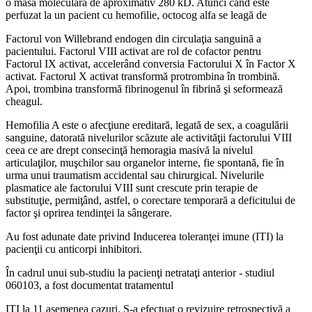
o masă moleculară de aproximativ 280 kD. Atunci când este
perfuzat la un pacient cu hemofilie, octocog alfa se leagă de
Factorul von Willebrand endogen din circulaţia sanguină a
pacientului. Factorul VIII activat are rol de cofactor pentru
Factorul IX activat, accelerând conversia Factorului X în Factor X
activat. Factorul X activat transformă protrombina în trombină.
Apoi, trombina transformă fibrinogenul în fibrină şi seformează
cheagul.
Hemofilia A este o afecţiune ereditară, legată de sex, a coagulării
sanguine, datorată nivelurilor scăzute ale activităţii factorului VIII
ceea ce are drept consecinţă hemoragia masivă la nivelul
articulaţilor, muşchilor sau organelor interne, fie spontană, fie în
urma unui traumatism accidental sau chirurgical. Nivelurile
plasmatice ale factorului VIII sunt crescute prin terapie de
substituţie, permiţând, astfel, o corectare temporară a deficitului de
factor şi oprirea tendinţei la sângerare.
Au fost adunate date privind Inducerea toleranţei imune (ITI) la
pacienţii cu anticorpi inhibitori.
În cadrul unui sub-studiu la pacienţi netrataţi anterior - studiul
060103, a fost documentat tratamentul
ITI la 11 asemenea cazuri. S-a efectuat o revizuire retrospectivă a