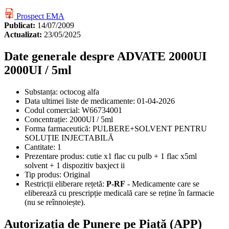
Prospect EMA
Publicat:
14/07/2009
Actualizat:
23/05/2025
Date generale despre ADVATE 2000UI
2000UI / 5ml
Substanța:
octocog alfa
Data ultimei liste de medicamente:
01-04-2026
Codul comercial:
W66734001
Concentrație:
2000UI / 5ml
Forma farmaceutică:
PULBERE+SOLVENT PENTRU
SOLUȚIE INJECTABILĂ
Cantitate:
1
Prezentare produs:
cutie x1 flac cu pulb + 1 flac x5ml
solvent + 1 dispozitiv baxject ii
Tip produs:
Original
Restricții eliberare rețetă:
P-RF
- Medicamente care se
eliberează cu prescripție medicală care se reține în farmacie
(nu se reînnoiește).
Autorizația de Punere pe Piață (APP)