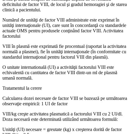
deficitului de factor VIII, de locul şi gradul hemoragiei şi de starea
clinică a pacientului.
Numărul de unităţi de factor VIII administrate este exprimat în
unităţi internaţionale (UI), care sunt în concordanţă cu standardele
actuale OMS pentru produsele conţinând factor VIII. Activitatea
factorului
VIII în plasmă este exprimată fie procentual (raportat la activitatea
normală a plasmei), fie în unităţi internaţionale (în conformitate cu
standardul internaţional pentru factorul VIII din plasmă).
O unitate internatională (UI) a activităţii factorului VIII este
echivalentă cu cantitatea de factor VIII dintr-un ml de plasmă
umană normală.
Tratamentul la cerere
Calcularea dozei necesare de factor VIII se bazează pe următoarea
observaţie empirică: 1 UI de factor
VIII/kg creşte activitatea plasmatică a factorului VIII cu 2 UI/dl.
Doza necesară este determinată utilizând următoarea formulă:
Unităţi (UI) necesare = greutate (kg) x creşterea dorită de factor