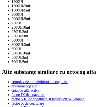
1500UI
1500UI/2ml
1500UI/5ml
2000UI
2000UI/5ml
250UI
250UI/10ml
250UI/2ml
250UI/5ml
3000UI
3000UI/5ml
500UI
500UI/10ml
500UI/2ml
500UI/5ml
Alte substanțe similare cu octocog alfa
complex de antiinhibitori ai coagulării
eftrenonacog alfa
eptacog alfa activat
factor IX de coagulare
factor VIII de coagulare și factor von Willebrand
factor X de coagulare