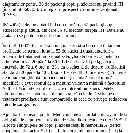
diagramelor pentru 30 de pacienţi copii și adolescenți privind ITI
(în studiul 060703). Un registru prospectiv non-intervenţional
(PASS-
INT-004) a documentat ITI la un număr de 44 pacienţi copii,
adolescenți și adulți, din care 36 au efectuat terapia ITI. Datele au
arătat că se poate realiza toleranța imună.
În studiul 060201, au fost comparate două scheme de tratament
profilactic pe termen lung la 53 de pacienţi trataţi anterior: o
schemă de tratament individualizată, ghidată farmacocinetic (cu
administrarea a 20 până la 80 UI de factor VIII pe kg corp la
intervale de 72 ± 6 ore, n=23), cu o schemă de dozare profilactică
standard (20 până la 40 UI/kg la fiecare 48 ±6 ore, n=30). Schema
de tratament ghidată farmacocinetic (calculată cu o formulă
specifică) a avut scopul de a menţine valoarea minimă a factorului
VIII ≥ 1% în intervalul de 72 ore dintre administrări. Datele
obţinute în acest studiu au demonstrat că cele două scheme de
tratament profilactic sunt comparabile în ceea ce priveşte reducerea
ratei de sângerare.
Agenţia Europeană pentru Medicamente a acordat o derogare de la
obligaţia de depunere a rezultatelor studiilor efectuate cu ADVATE
la toate subgrupele de copii şi adolescenţi în hemofilia A (deficit
congenital de factor VIII) în ' Inducerea toleranţei imune (ITI) la