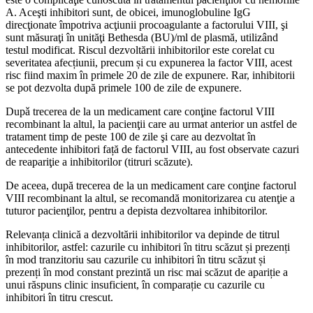
A. Aceşti inhibitori sunt, de obicei, imunoglobuline IgG
direcţionate împotriva acţiunii procoagulante a factorului VIII, şi
sunt măsuraţi în unităţi Bethesda (BU)/ml de plasmă, utilizând
testul modificat. Riscul dezvoltării inhibitorilor este corelat cu
severitatea afecțiunii, precum și cu expunerea la factor VIII, acest
risc fiind maxim în primele 20 de zile de expunere. Rar, inhibitorii
se pot dezvolta după primele 100 de zile de expunere.
Dupǎ trecerea de la un medicament care conţine factorul VIII
recombinant la altul, la pacienţii care au urmat anterior un astfel de
tratament timp de peste 100 de zile şi care au dezvoltat în
antecedente inhibitori față de factorul VIII, au fost observate cazuri
de reapariţie a inhibitorilor (titruri scăzute).
De aceea, după trecerea de la un medicament care conţine factorul
VIII recombinant la altul, se recomandă monitorizarea cu atenţie a
tuturor pacienţilor, pentru a depista dezvoltarea inhibitorilor.
Relevanța clinică a dezvoltării inhibitorilor va depinde de titrul
inhibitorilor, astfel: cazurile cu inhibitori în titru scăzut și prezenți
în mod tranzitoriu sau cazurile cu inhibitori în titru scăzut și
prezenți în mod constant prezintă un risc mai scăzut de apariție a
unui răspuns clinic insuficient, în comparație cu cazurile cu
inhibitori în titru crescut.