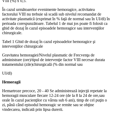
VIII (%) x 0,5.
În cazul următoarelor evenimente hemoragice, activitatea
factorului VIII nu trebuie să scadă sub nivelul recomandat de
activitate plasmatică (exprimat în % faţă de normal sau în UI/dl) în
perioada corespunzătoare. Tabelul 1 de mai jos poate fi folosit ca
ghid de dozaj în cazul episoadele hemoragice sau intervenţiilor
chirurgicale.
Tabel 1 Ghid de dozaj în cazul episoadelor hemoragice şi
intervenţiilor chirurgicale
Gravitatea hemoragiei/Nivelul plasmatic de Frecvenţa de
administrare (ore)/tipul de intervenţie factor VIII necesar durata
tratamentului (zile)chirurgicală (% din normal sau
UI/dl)
Hemoragii
Hemartroze precoce, 20 - 40 Se administrează injecţii repetate la
hemoragii musculare fiecare 12-24 ore (de la 8 la 24 de ore,sau
orale în cazul pacienţilor cu vârsta sub 6 ani), timp de cel puţin o
zi, până când episodul hemoragic se remite sau se obţine
vindecarea, indicată prin lipsa durerii.