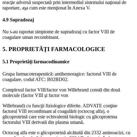
reacţie adversă suspectată prin intermediul sistemului naţional de
raportare, aşa cum este menţionat în Anexa V.
4.9 Supradozaj
Nu s-au raportat simptome de supradozaj cu factor VIII de
coagulare uman recombinant.
5. PROPRIETĂŢI FARMACOLOGICE
5.1 Proprietăţi farmacodinamice
Grupa farmacoterapeutică: antihemoragice: factorul VIII de
coagulare, codul ATC: B02BD02.
Complexul factor VIII/factor von Willebrand constă din două
molecule (factor VIII şi factor von
Willebrand) cu funcţii fiziologice diferite. ADVATE conţine
factorul VIII recombinant al coagulării (octocog alfa), o
glicoproteină care este echivalentă biologic cu glicoproteina
factorului VIII derivată din plasma umană.
Octocog alfa este o glicoproteină alcătuită din 2332 aminoacizi, cu