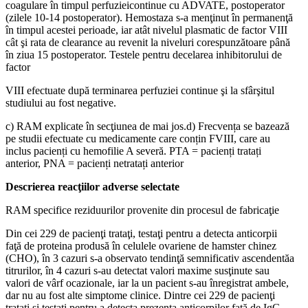
coagulare în timpul perfuzieicontinue cu ADVATE, postoperator
(zilele 10-14 postoperator). Hemostaza s-a menţinut în permanenţă
în timpul acestei perioade, iar atât nivelul plasmatic de factor VIII
cât şi rata de clearance au revenit la niveluri corespunzătoare până
în ziua 15 postoperator. Testele pentru decelarea inhibitorului de
factor
VIII efectuate după terminarea perfuziei continue şi la sfârşitul
studiului au fost negative.
c) RAM explicate în secţiunea de mai jos.d) Frecvența se bazează
pe studii efectuate cu medicamente care conțin FVIII, care au
inclus pacienți cu hemofilie A severă. PTA = pacienți tratați
anterior, PNA = pacienți netratați anterior
Descrierea reacţiilor adverse selectate
RAM specifice reziduurilor provenite din procesul de fabricaţie
Din cei 229 de pacienţi trataţi, testaţi pentru a detecta anticorpii
faţă de proteina produsă în celulele ovariene de hamster chinez
(CHO), în 3 cazuri s-a observato tendinţă semnificativ ascendentăa
titrurilor, în 4 cazuri s-au detectat valori maxime susţinute sau
valori de vârf ocazionale, iar la un pacient s-au înregistrat ambele,
dar nu au fost alte simptome clinice. Dintre cei 229 de pacienţi
trataţi şi testaţi pentru a detecta prezenţa anticorpilor faţă de IgG