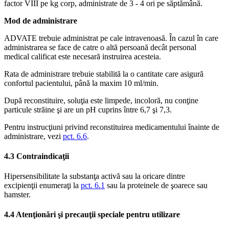
factor VIII pe kg corp, administrate de 3 - 4 ori pe săptămână.
Mod de administrare
ADVATE trebuie administrat pe cale intravenoasă. În cazul în care
administrarea se face de catre o altă persoană decât personal
medical calificat este necesară instruirea acesteia.
Rata de administrare trebuie stabilită la o cantitate care asigură
confortul pacientului, până la maxim 10 ml/min.
După reconstituire, soluţia este limpede, incoloră, nu conţine
particule străine şi are un pH cuprins între 6,7 şi 7,3.
Pentru instrucţiuni privind reconstituirea medicamentului înainte de
administrare, vezi
pct. 6.6
.
4.3 Contraindicaţii
Hipersensibilitate la substanţa activă sau la oricare dintre
excipienţii enumeraţi la
pct. 6.1
sau la proteinele de şoarece sau
hamster.
4.4 Atenţionări şi precauţii speciale pentru utilizare