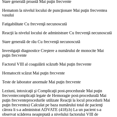
Stare generală proastă Mai puţin frecvente
Hematom la nivelul locului de puncţionare Mai puţin frecventea
vasului
Fatigabilitate Cu frecvenţă necunoscută
Reacţii la nivelul locului de administrare Cu frecvenţă necunoscută
Stare generală de rău Cu frecvenţă necunoscută
Investigaţii diagnostice Creştere a numărului de monocite Mai
puţin frecvente
Factorul VIII al coagulării scăzutb Mai puţin frecvente
Hematocrit scăzut Mai puţin frecvente
Teste de laborator anormale Mai puţin frecvente
Leziuni, intoxicaţii şi Complicaţii post-procedurale Mai puţin
frecventecomplicaţii legate de Hemoragie post-procedurală Mai
puţin frecventeprocedurile utilizate Reacţii la locul procedurii Mai
puţin frecventea) Calculat pe baza numărului total de pacienţi
cărora li s-a administrat ADVATE (418).b) La un pacient s-a
observat scăderea neaşteptată a nivelului factorului VIII de