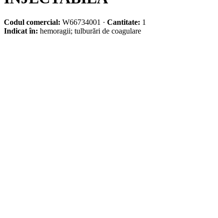
Codul comercial:
W66734001
·
Cantitate:
1
Indicat în:
hemoragii; tulburări de coagulare