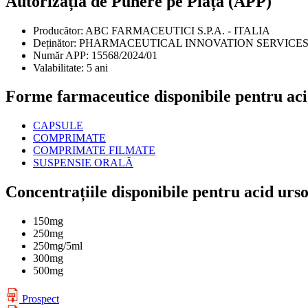
Autorizația de Punere pe Piață (APP)
Producător:
ABC FARMACEUTICI S.P.A. - ITALIA
Deținător:
PHARMACEUTICAL INNOVATION SERVICES S
Număr APP:
15568/2024/01
Valabilitate:
5 ani
Forme farmaceutice disponibile pentru aci
CAPSULE
COMPRIMATE
COMPRIMATE FILMATE
SUSPENSIE ORALĂ
Concentrațiile disponibile pentru acid urs
150mg
250mg
250mg/5ml
300mg
500mg
Prospect