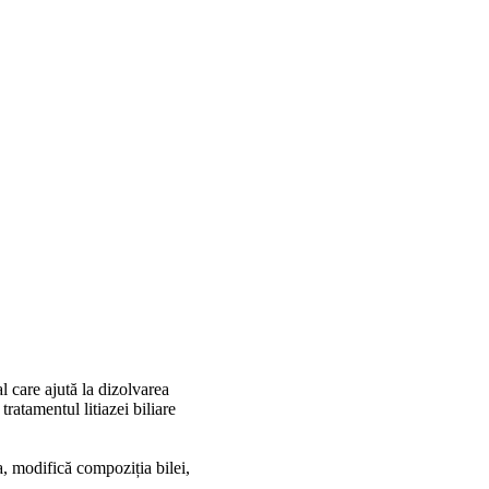
l care ajută la dizolvarea
tratamentul litiazei biliare
a, modifică compoziția bilei,