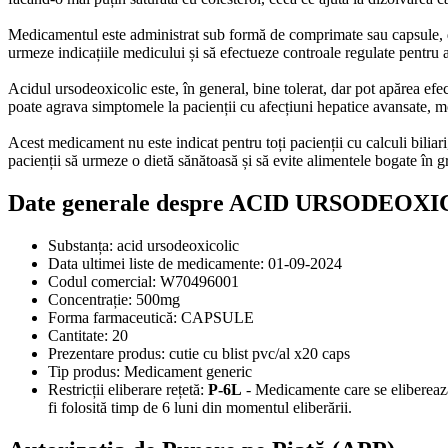
Medicamentul este administrat sub formă de comprimate sau capsule, de o
urmeze indicațiile medicului și să efectueze controale regulate pentru 
Acidul ursodeoxicolic este, în general, bine tolerat, dar pot apărea efec
poate agrava simptomele la pacienții cu afecțiuni hepatice avansate, mo
Acest medicament nu este indicat pentru toți pacienții cu calculi biliari
pacienții să urmeze o dietă sănătoasă și să evite alimentele bogate în gr
Date generale despre ACID URSODE
Substanța:
acid ursodeoxicolic
Data ultimei liste de medicamente:
01-09-2024
Codul comercial:
W70496001
Concentrație:
500mg
Forma farmaceutică:
CAPSULE
Cantitate:
20
Prezentare produs:
cutie cu blist pvc/al x20 caps
Tip produs:
Medicament generic
Restricții eliberare rețetă:
P-6L
- Medicamente care se eliberează 
fi folosită timp de 6 luni din momentul eliberării.