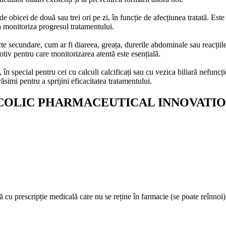
bicei de două sau trei ori pe zi, în funcție de afecțiunea tratată. Este 
a monitoriza progresul tratamentului.
te secundare, cum ar fi diareea, greața, durerile abdominale sau reacțiile 
tiv pentru care monitorizarea atentă este esențială.
, în special pentru cei cu calculi calcificați sau cu vezica biliară nefunc
ăsimi pentru a sprijini eficacitatea tratamentului.
OXICOLIC PHARMACEUTICAL INNOVATIO
cu prescripție medicală care nu se reține în farmacie (se poate reînnoi)