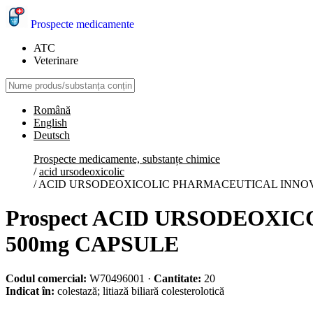
Prospecte medicamente
ATC
Veterinare
Română
English
Deutsch
Prospecte medicamente, substanțe chimice
/
acid ursodeoxicolic
/
ACID URSODEOXICOLIC PHARMACEUTICAL INNOV
Prospect ACID URSODEOX
500mg CAPSULE
Codul comercial:
W70496001
·
Cantitate:
20
Indicat în:
colestază; litiază biliară colesterolotică