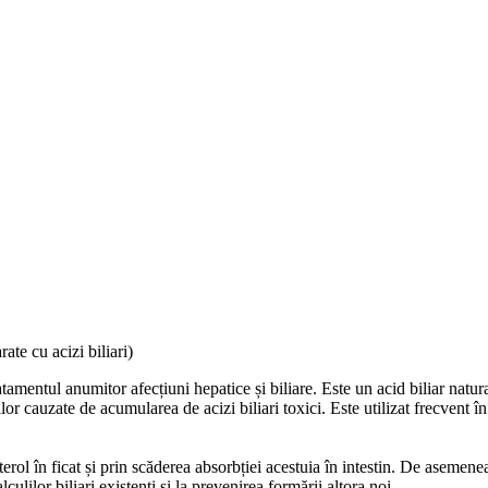
ate cu acizi biliari)
amentul anumitor afecțiuni hepatice și biliare. Este un acid biliar natura
ilor cauzate de acumularea de acizi biliari toxici. Este utilizat frecvent în 
rol în ficat și prin scăderea absorbției acestuia în intestin. De asemene
ulilor biliari existenți și la prevenirea formării altora noi.