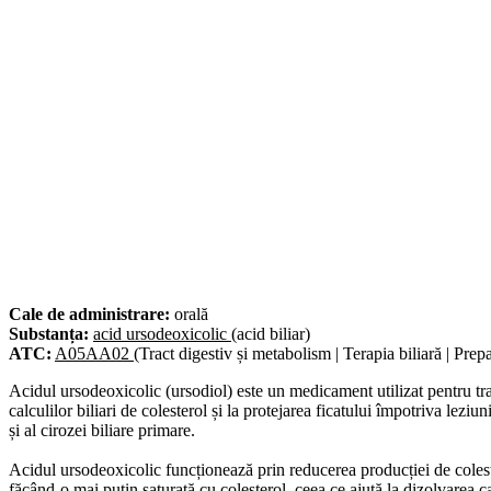
Cale de administrare:
orală
Substanța:
acid ursodeoxicolic
(acid biliar)
ATC:
A05AA02
(Tract digestiv și metabolism | Terapia biliară | Prepar
Acidul ursodeoxicolic (ursodiol) este un medicament utilizat pentru trat
calculilor biliari de colesterol și la protejarea ficatului împotriva leziun
și al cirozei biliare primare.
Acidul ursodeoxicolic funcționează prin reducerea producției de coleste
făcând-o mai puțin saturată cu colesterol, ceea ce ajută la dizolvarea calc