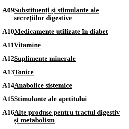
A09
Substituenți și stimulante ale
secrețiilor digestive
A10
Medicamente utilizate în diabet
A11
Vitamine
A12
Suplimente minerale
A13
Tonice
A14
Anabolice sistemice
A15
Stimulante ale apetitului
A16
Alte produse pentru tractul digestiv
și metabolism