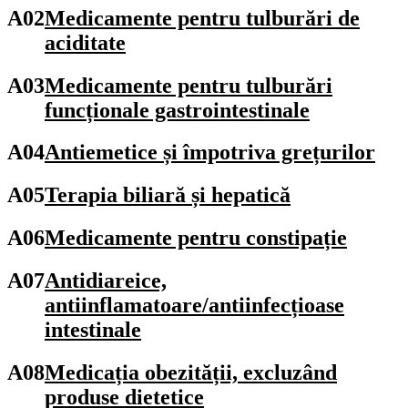
A02
Medicamente pentru tulburări de
aciditate
A03
Medicamente pentru tulburări
funcționale gastrointestinale
A04
Antiemetice și împotriva grețurilor
A05
Terapia biliară și hepatică
A06
Medicamente pentru constipație
A07
Antidiareice,
antiinflamatoare/antiinfecțioase
intestinale
A08
Medicația obezității, excluzând
produse dietetice