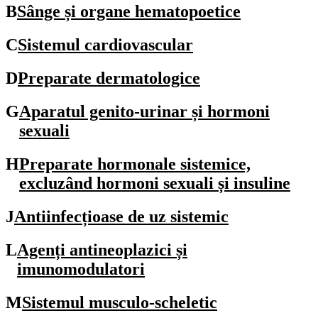
B
Sânge și organe hematopoetice
C
Sistemul cardiovascular
D
Preparate dermatologice
G
Aparatul genito-urinar și hormoni
sexuali
H
Preparate hormonale sistemice,
excluzând hormoni sexuali și insuline
J
Antiinfecțioase de uz sistemic
L
Agenți antineoplazici și
imunomodulatori
M
Sistemul musculo-scheletic