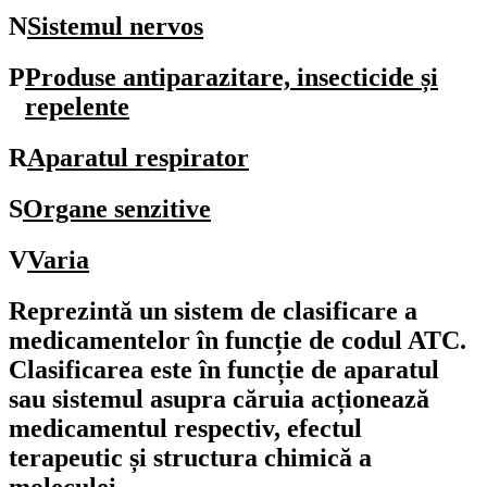
N
Sistemul nervos
P
Produse antiparazitare, insecticide și
repelente
R
Aparatul respirator
S
Organe senzitive
V
Varia
Reprezintă un sistem de clasificare a
medicamentelor în funcție de codul
ATC
.
Clasificarea este în funcție de aparatul
sau sistemul asupra căruia acționează
medicamentul respectiv, efectul
terapeutic și structura chimică a
moleculei.