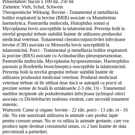
Präsentation:
flacon x 100 ml, 250 ml
Zielarten:
Vieh, Schaf, Schwein
Therapeutische Wirkung:
Bovine - Tratamentul și metafilaxia
bolilor respiratorii la bovine (BRB) asociate cu Mannheimia
haemolytica, Pasteurella multocida, Histophilus somni și
Mycoplasma bovis susceptibile la tulatromicină. Prezența bolii la
nivelul grupului trebuie stabilită înainte de utilizarea produsului
medicinal veterinar. Tratamentul cheratoconjunctivitei infecțioase
bovine (CIB) asociata cu Moraxella bovis susceptibilă la
tulatromicină. Porci - Tratamentul și metafilaxia bolilor respiratorii
la porcine (BRS) asociate cu Actinobacillus pleuropneumoniae,
Pasteurella multocida, Mycoplasma hyopneumoniae, Haemophilus
parasuis şi Bordetella bronchiseptica susceptibile la tulatromicină.
Prezența bolii la nivelul grupului trebuie stabilită înainte de
utilizarea produsului medicinal veterinar. Produsul medicinal
veterinar trebuie să fie utilizat doar dacă se așteaptă ca porcii să
prezinte semne de boală în următoarele 2-3 zile. Oi - Tratamentul
stadiilor incipiente ale pododermatitei infecțioase (șchiopul oilor)
asociata cu Dichelobacter nodosus virulent, care necesită tratament
sistemic.
Wartezeit:
Carne și organe: bovine - 22 zile, porci - 13 zile, oi - 16
zile. Nu este autorizată utilizarea la animale care produc lapte
pentru consum uman. Nu se va utiliza la animale gestante, care vor
produce lapte destinat consumului uman, cu 2 luni înainte de data
preconizată a parturiției.