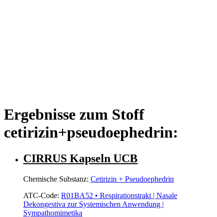
Ergebnisse zum Stoff
cetirizin+pseudoephedrin:
CIRRUS Kapseln UCB
Chemische Substanz:
Cetirizin + Pseudoephedrin
ATC-Code:
R01BA52 • Respirationstrakt | Nasale
Dekongestiva zur Systemischen Anwendung |
Sympathomimetika