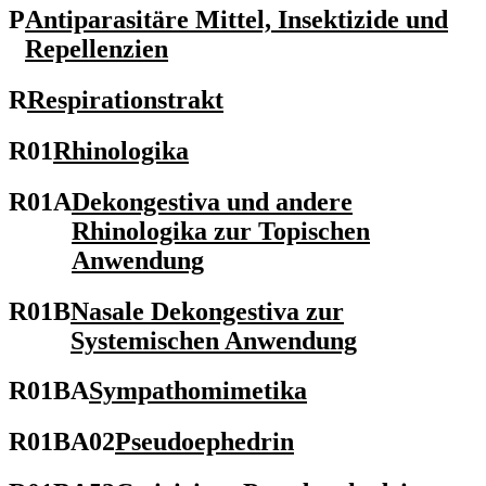
P
Antiparasitäre Mittel, Insektizide und
Repellenzien
R
Respirationstrakt
R01
Rhinologika
R01A
Dekongestiva und andere
Rhinologika zur Topischen
Anwendung
R01B
Nasale Dekongestiva zur
Systemischen Anwendung
R01BA
Sympathomimetika
R01BA02
Pseudoephedrin