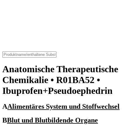
Anatomische Therapeutische
Chemikalie
• R01BA52 •
Ibuprofen+Pseudoephedrin
A
Alimentäres System und Stoffwechsel
B
Blut und Blutbildende Organe