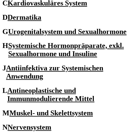
C
Kardiovaskuläres System
D
Dermatika
G
Urogenitalsystem und Sexualhormone
H
Systemische Hormonpräparate, exkl.
Sexualhormone und Insuline
J
Antiinfektiva zur Systemischen
Anwendung
L
Antineoplastische und
Immunmodulierende Mittel
M
Muskel- und Skelettsystem
N
Nervensystem