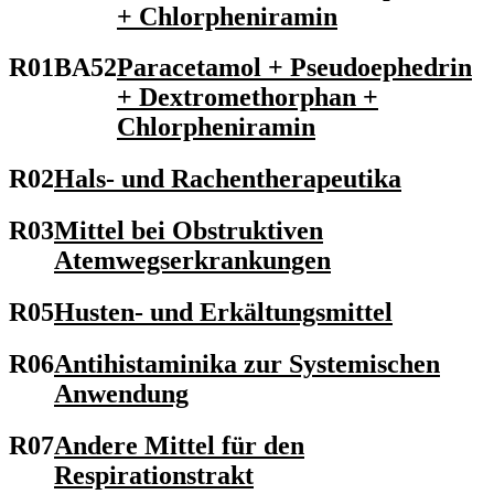
+ Chlorpheniramin
R01BA52
Paracetamol + Pseudoephedrin
+ Dextromethorphan +
Chlorpheniramin
R02
Hals- und Rachentherapeutika
R03
Mittel bei Obstruktiven
Atemwegserkrankungen
R05
Husten- und Erkältungsmittel
R06
Antihistaminika zur Systemischen
Anwendung
R07
Andere Mittel für den
Respirationstrakt