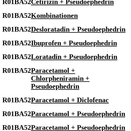
R01BA52
Cetirizin + Pseudoephedrin
R01BA52
Kombinationen
R01BA52
Desloratadin + Pseudoephedrin
R01BA52
Ibuprofen + Pseudoephedrin
R01BA52
Loratadin + Pseudoephedrin
R01BA52
Paracetamol +
Chlorpheniramin +
Pseudoephedrin
R01BA52
Paracetamol + Diclofenac
R01BA52
Paracetamol + Pseudoephedrin
R01BA52
Paracetamol + Pseudoephedrin