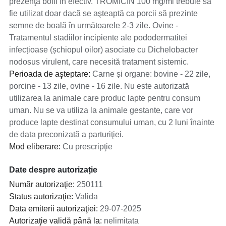
prezenţa bolii în efectiv. TROMICIN 100 mg/ml trebuie să
fie utilizat doar dacă se aşteaptă ca porcii să prezinte
semne de boală în următoarele 2-3 zile. Ovine -
Tratamentul stadiilor incipiente ale pododermatitei
infecțioase (șchiopul oilor) asociate cu Dichelobacter
nodosus virulent, care necesită tratament sistemic.
Perioada de aşteptare:
Carne și organe: bovine - 22 zile,
porcine - 13 zile, ovine - 16 zile. Nu este autorizată
utilizarea la animale care produc lapte pentru consum
uman. Nu se va utiliza la animale gestante, care vor
produce lapte destinat consumului uman, cu 2 luni înainte
de data preconizată a parturiţiei.
Mod eliberare:
Cu prescripţie
Date despre autorizație
Număr autorizaţie:
250111
Status autorizaţie:
Valida
Data emiterii autorizaţiei:
29-07-2025
Autorizaţie validă până la:
nelimitata