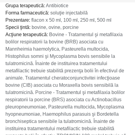
Grupa terapeutică:
Antibiotice
Forma farmaceutică:
soluţie injectabilă
Prezentare:
flacon x 50 ml, 100 ml, 250 ml, 500 ml
Specii ţintă:
bovine, ovine, porcine
Acţiune terapeutică:
Bovine - Tratamentul şi metafilaxia
bolilor respiratorii la bovine (BRB) asociata cu
Mannheimia haemolytica, Pasteurella multocida,
Histophilus somni şi Mycoplasma bovis sensibile la
tulatromicină. Înainte de instituirea tratamentului
metafilactic trebuie stabilită prezenţa bolii în efectivul de
animale. Tratamentul cheratoconjunctivitei infecţioase
bovine (CIB) asociata cu Moraxella bovis sensibilă la
tulatromicină. Porcine - Tratamentul şi metafilaxia bolilor
respiratorii la porcine (BRS) asociata cu Actinobacillus
pleuropneumoniae, Pasteurella multocida, Mycoplasma
hyopneumoniae, Haemophilus parasuis şi Bordetella
bronchiseptica sensibile la tulatromicină. Înainte de
instituirea tratamentului metafilactic trebuie stabilită