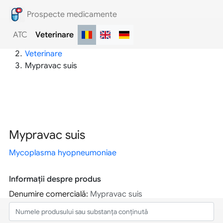
Prospecte medicamente
ATC
Veterinare
Prospecte medicamente
Veterinare
Mypravac suis
Mypravac suis
Mycoplasma hyopneumoniae
Informații despre produs
Denumire comercială:
Mypravac suis
Substanţa activă:
Mycoplasma hyopneumoniae
Grupa terapeutică:
Produse biologice