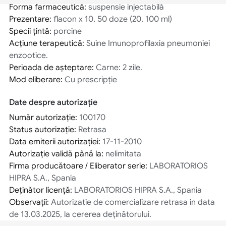
Forma farmaceutică:
suspensie injectabilă
Prezentare:
flacon x 10, 50 doze (20, 100 ml)
Specii ţintă:
porcine
Acţiune terapeutică:
Suine Imunoprofilaxia pneumoniei
enzootice.
Perioada de aşteptare:
Carne: 2 zile.
Mod eliberare:
Cu prescripţie
Date despre autorizație
Număr autorizaţie:
100170
Status autorizaţie:
Retrasa
Data emiterii autorizaţiei:
17-11-2010
Autorizaţie validă până la:
nelimitata
Firma producătoare / Eliberator serie:
LABORATORIOS
HIPRA S.A., Spania
Deținător licenţă:
LABORATORIOS HIPRA S.A., Spania
Observaţii:
Autorizatie de comercializare retrasa in data
de 13.03.2025, la cererea deținătorului.