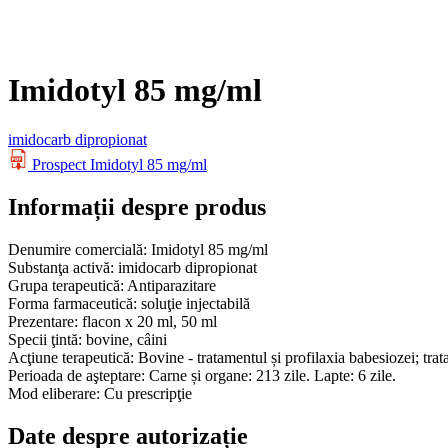
Imidotyl 85 mg/ml
imidocarb dipropionat
Prospect
Imidotyl 85 mg/ml
Informații despre produs
Denumire comercială:
Imidotyl 85 mg/ml
Substanţa activă:
imidocarb dipropionat
Grupa terapeutică:
Antiparazitare
Forma farmaceutică:
soluţie injectabilă
Prezentare:
flacon x 20 ml, 50 ml
Specii ţintă:
bovine, câini
Acţiune terapeutică:
Bovine - tratamentul și profilaxia babesiozei; trata
Perioada de aşteptare:
Carne și organe: 213 zile. Lapte: 6 zile.
Mod eliberare:
Cu prescripţie
Date despre autorizație