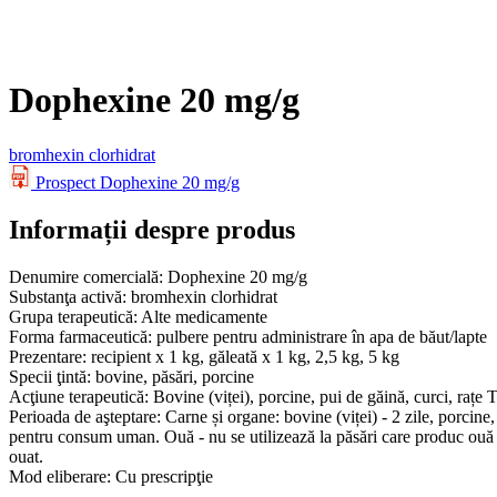
Dophexine 20 mg/g
bromhexin clorhidrat
Prospect
Dophexine 20 mg/g
Informații despre produs
Denumire comercială:
Dophexine 20 mg/g
Substanţa activă:
bromhexin clorhidrat
Grupa terapeutică:
Alte medicamente
Forma farmaceutică:
pulbere pentru administrare în apa de băut/lapte
Prezentare:
recipient x 1 kg, găleată x 1 kg, 2,5 kg, 5 kg
Specii ţintă:
bovine, păsări, porcine
Acţiune terapeutică:
Bovine (viței), porcine, pui de găină, curci, rațe T
Perioada de aşteptare:
Carne și organe: bovine (viței) - 2 zile, porcine, 
pentru consum uman. Ouă - nu se utilizează la păsări care produc ouă 
ouat.
Mod eliberare:
Cu prescripţie