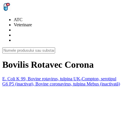
ATC
Veterinare
Bovilis Rotavec Corona
E. Coli K 99, Bovine rotavirus, tulpina UK-Compton, serotipul
G6 P5 (inactivat), Bovine coronavirus, tulpina Mebus (inactivată)