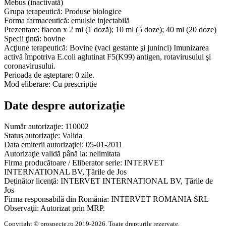
Mebus (inactivată)
Grupa terapeutică:
Produse biologice
Forma farmaceutică:
emulsie injectabilă
Prezentare:
flacon x 2 ml (1 doză); 10 ml (5 doze); 40 ml (20 doze)
Specii ţintă:
bovine
Acţiune terapeutică:
Bovine (vaci gestante şi juninci) Imunizarea
activă împotriva E.coli aglutinat F5(K99) antigen, rotavirusului şi
coronavirusului.
Perioada de aşteptare:
0 zile.
Mod eliberare:
Cu prescripţie
Date despre autorizație
Număr autorizaţie:
110002
Status autorizaţie:
Valida
Data emiterii autorizaţiei:
05-01-2011
Autorizaţie validă până la:
nelimitata
Firma producătoare / Eliberator serie:
INTERVET
INTERNATIONAL BV, Țările de Jos
Deținător licenţă:
INTERVET INTERNATIONAL BV, Țările de
Jos
Firma responsabilă din România:
INTERVET ROMANIA SRL
Observaţii:
Autorizat prin MRP.
Copyright © prospecte.ro 2019-2026. Toate drepturile rezervate.