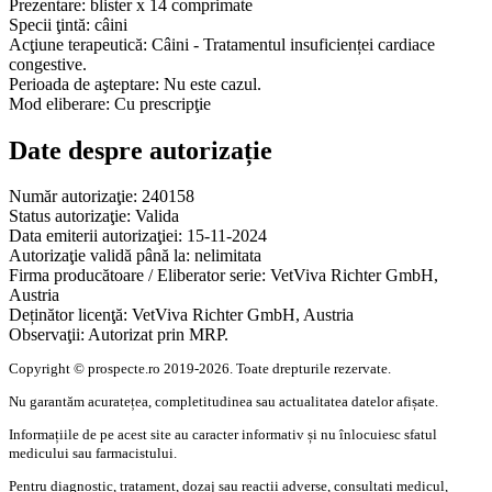
Prezentare:
blister x 14 comprimate
Specii ţintă:
câini
Acţiune terapeutică:
Câini - Tratamentul insuficienței cardiace
congestive.
Perioada de aşteptare:
Nu este cazul.
Mod eliberare:
Cu prescripţie
Date despre autorizație
Număr autorizaţie:
240158
Status autorizaţie:
Valida
Data emiterii autorizaţiei:
15-11-2024
Autorizaţie validă până la:
nelimitata
Firma producătoare / Eliberator serie:
VetViva Richter GmbH,
Austria
Deținător licenţă:
VetViva Richter GmbH, Austria
Observaţii:
Autorizat prin MRP.
Copyright © prospecte.ro 2019-2026. Toate drepturile rezervate.
Nu garantăm acuratețea, completitudinea sau actualitatea datelor afișate.
Informațiile de pe acest site au caracter informativ și nu înlocuiesc sfatul
medicului sau farmacistului.
Pentru diagnostic, tratament, dozaj sau reacții adverse, consultați medicul,