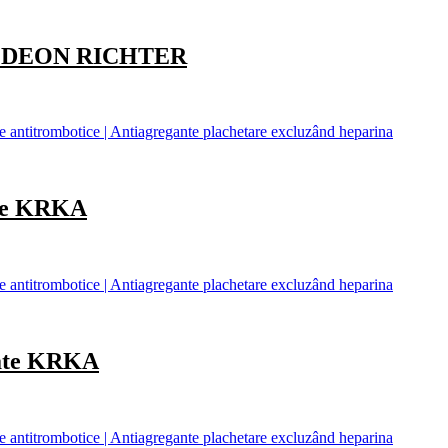
 GEDEON RICHTER
antitrombotice | Antiagregante plachetare excluzând heparina
te KRKA
antitrombotice | Antiagregante plachetare excluzând heparina
ate KRKA
antitrombotice | Antiagregante plachetare excluzând heparina