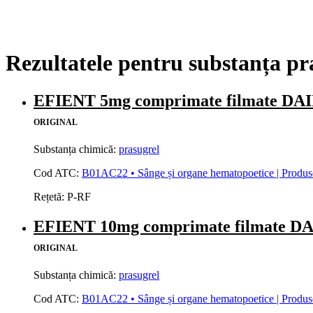
Rezultatele pentru substanța pr
EFIENT 5mg comprimate filmate D
ORIGINAL
Substanța chimică:
prasugrel
Cod ATC:
B01AC22 • Sânge și organe hematopoetice | Produse 
Rețetă:
P-RF
EFIENT 10mg comprimate filmate 
ORIGINAL
Substanța chimică:
prasugrel
Cod ATC:
B01AC22 • Sânge și organe hematopoetice | Produse 