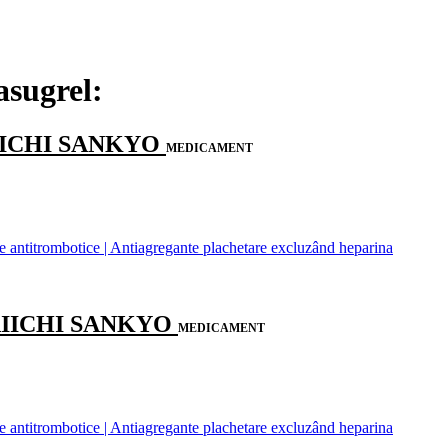
asugrel:
AIICHI SANKYO
MEDICAMENT
antitrombotice | Antiagregante plachetare excluzând heparina
DAIICHI SANKYO
MEDICAMENT
antitrombotice | Antiagregante plachetare excluzând heparina