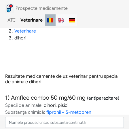
Prospecte medicamente
ATC
Veterinare
Prospecte medicamente
Veterinare
dihori
Rezultate medicamente de uz veterinar pentru specia
de animale
dihori
:
1)
Amflee combo 50 mg/60 mg
(antiparazitare)
Specii de animale:
dihori, pisici
Substanța chimică:
fipronil + S-metopren
2)
Biocan R
(produse biologice)