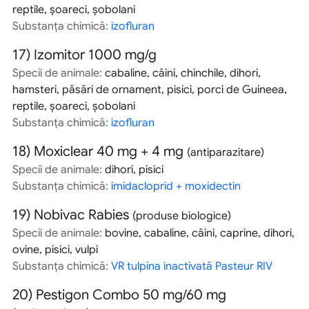
reptile, şoareci, şobolani
Substanța chimică:
izofluran
17)
Izomitor 1000 mg/g
Specii de animale:
cabaline, câini, chinchile, dihori,
hamsteri, păsări de ornament, pisici, porci de Guineea,
reptile, şoareci, şobolani
Substanța chimică:
izofluran
18)
Moxiclear 40 mg + 4 mg
(antiparazitare)
Specii de animale:
dihori, pisici
Substanța chimică:
imidacloprid + moxidectin
19)
Nobivac Rabies
(produse biologice)
Specii de animale:
bovine, cabaline, câini, caprine, dihori,
ovine, pisici, vulpi
Substanța chimică:
VR tulpina inactivată Pasteur RIV
20)
Pestigon Combo 50 mg/60 mg