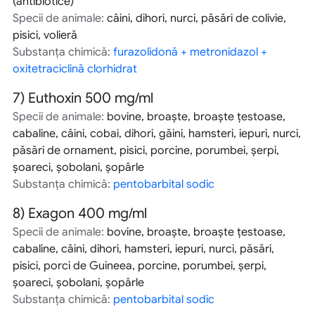
(antibiotice)
Specii de animale:
câini, dihori, nurci, păsări de colivie,
pisici, volieră
Substanța chimică:
furazolidonă + metronidazol +
oxitetraciclină clorhidrat
7)
Euthoxin 500 mg/ml
Specii de animale:
bovine, broaşte, broaşte ţestoase,
cabaline, câini, cobai, dihori, găini, hamsteri, iepuri, nurci,
păsări de ornament, pisici, porcine, porumbei, şerpi,
şoareci, şobolani, şopârle
Substanța chimică:
pentobarbital sodic
8)
Exagon 400 mg/ml
Specii de animale:
bovine, broaşte, broaşte ţestoase,
cabaline, câini, dihori, hamsteri, iepuri, nurci, păsări,
pisici, porci de Guineea, porcine, porumbei, şerpi,
şoareci, şobolani, şopârle
Substanța chimică:
pentobarbital sodic