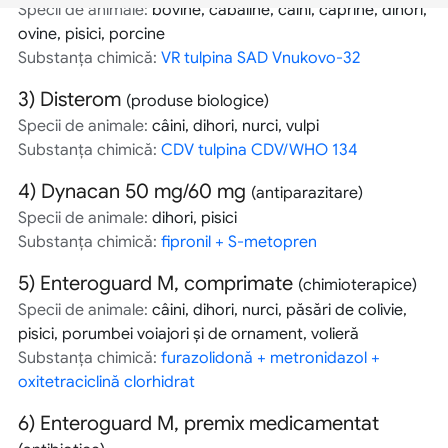
Specii de animale:
bovine, cabaline, câini, caprine, dihori,
ovine, pisici, porcine
Substanța chimică:
VR tulpina SAD Vnukovo-32
3)
Disterom
(produse biologice)
Specii de animale:
câini, dihori, nurci, vulpi
Substanța chimică:
CDV tulpina CDV/WHO 134
4)
Dynacan 50 mg/60 mg
(antiparazitare)
Specii de animale:
dihori, pisici
Substanța chimică:
fipronil + S-metopren
5)
Enteroguard M, comprimate
(chimioterapice)
Specii de animale:
câini, dihori, nurci, păsări de colivie,
pisici, porumbei voiajori şi de ornament, volieră
Substanța chimică:
furazolidonă + metronidazol +
oxitetraciclină clorhidrat
6)
Enteroguard M, premix medicamentat