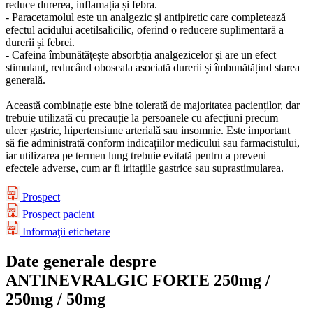
reduce durerea, inflamația și febra.
- Paracetamolul este un analgezic și antipiretic care completează
efectul acidului acetilsalicilic, oferind o reducere suplimentară a
durerii și febrei.
- Cafeina îmbunătățește absorbția analgezicelor și are un efect
stimulant, reducând oboseala asociată durerii și îmbunătățind starea
generală.
Această combinație este bine tolerată de majoritatea pacienților, dar
trebuie utilizată cu precauție la persoanele cu afecțiuni precum
ulcer gastric, hipertensiune arterială sau insomnie. Este important
să fie administrată conform indicațiilor medicului sau farmacistului,
iar utilizarea pe termen lung trebuie evitată pentru a preveni
efectele adverse, cum ar fi iritațiile gastrice sau suprastimularea.
Prospect
Prospect pacient
Informaţii etichetare
Date generale despre
ANTINEVRALGIC FORTE 250mg /
250mg / 50mg