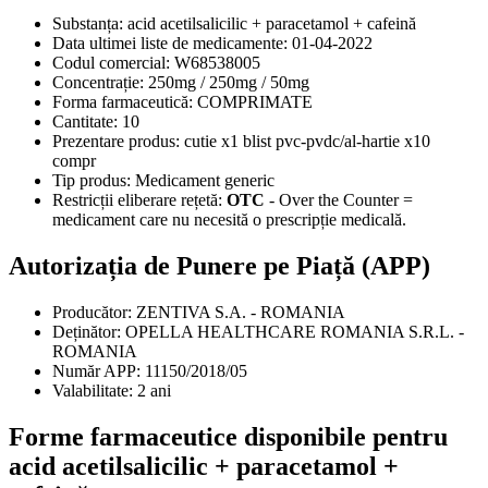
Substanța:
acid acetilsalicilic + paracetamol + cafeină
Data ultimei liste de medicamente:
01-04-2022
Codul comercial:
W68538005
Concentrație:
250mg / 250mg / 50mg
Forma farmaceutică:
COMPRIMATE
Cantitate:
10
Prezentare produs:
cutie x1 blist pvc-pvdc/al-hartie x10
compr
Tip produs:
Medicament generic
Restricții eliberare rețetă:
OTC
- Over the Counter =
medicament care nu necesită o prescripție medicală.
Autorizația de Punere pe Piață (APP)
Producător:
ZENTIVA S.A. - ROMANIA
Deținător:
OPELLA HEALTHCARE ROMANIA S.R.L. -
ROMANIA
Număr APP:
11150/2018/05
Valabilitate:
2 ani
Forme farmaceutice disponibile pentru
acid acetilsalicilic + paracetamol +