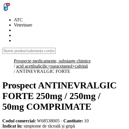
ATC
Veterinare
Prospecte medicamente, substanțe chimice
/
acid acetilsalicilic+paracetamol+cafeină
/
ANTINEVRALGIC FORTE
Prospect ANTINEVRALGIC
FORTE 250mg / 250mg /
50mg COMPRIMATE
Codul comercial:
W68538005
·
Cantitate:
10
Indicat în:
simptome de răceală și gripă