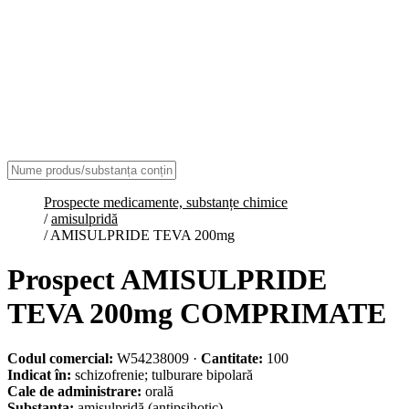
Prospecte medicamente, substanțe chimice
/
amisulpridă
/
AMISULPRIDE TEVA 200mg
Prospect AMISULPRIDE
TEVA 200mg COMPRIMATE
Codul comercial:
W54238009
·
Cantitate:
100
Indicat în:
schizofrenie; tulburare bipolară
Cale de administrare:
orală
Substanța:
amisulpridă
(antipsihotic)