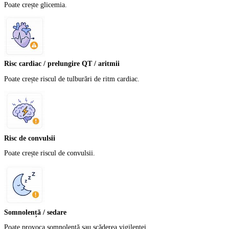
Poate crește glicemia.
Risc cardiac / prelungire QT / aritmii
Poate crește riscul de tulburări de ritm cardiac.
Risc de convulsii
Poate crește riscul de convulsii.
Somnolență / sedare
Poate provoca somnolență sau scăderea vigilenței.