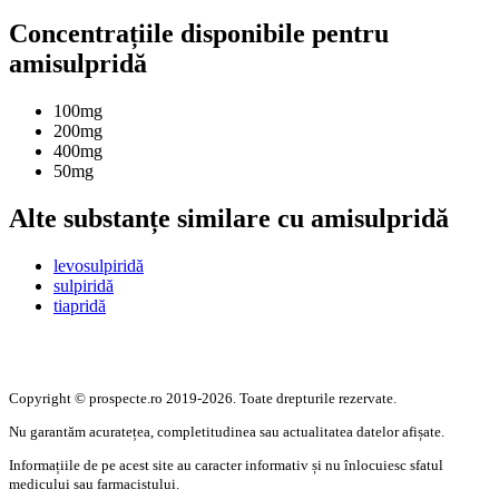
Concentrațiile disponibile pentru
amisulpridă
100mg
200mg
400mg
50mg
Alte substanțe similare cu amisulpridă
levosulpiridă
sulpiridă
tiapridă
Copyright © prospecte.ro 2019-2026. Toate drepturile rezervate.
Nu garantăm acuratețea, completitudinea sau actualitatea datelor afișate.
Informațiile de pe acest site au caracter informativ și nu înlocuiesc sfatul
medicului sau farmacistului.