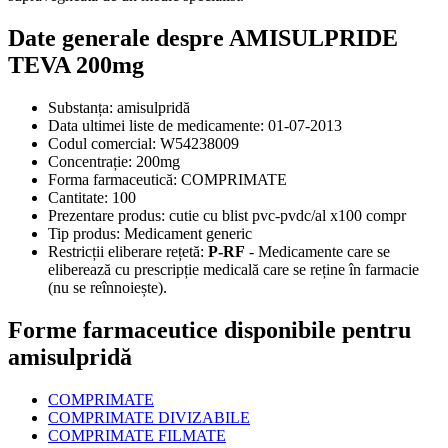
Date generale despre AMISULPRIDE
TEVA 200mg
Substanța:
amisulpridă
Data ultimei liste de medicamente:
01-07-2013
Codul comercial:
W54238009
Concentrație:
200mg
Forma farmaceutică:
COMPRIMATE
Cantitate:
100
Prezentare produs:
cutie cu blist pvc-pvdc/al x100 compr
Tip produs:
Medicament generic
Restricții eliberare rețetă:
P-RF
- Medicamente care se
eliberează cu prescripție medicală care se reține în farmacie
(nu se reînnoiește).
Forme farmaceutice disponibile pentru
amisulpridă
COMPRIMATE
COMPRIMATE DIVIZABILE
COMPRIMATE FILMATE