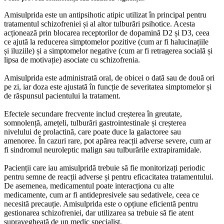
Amisulprida este un antipsihotic atipic utilizat în principal pentru
tratamentul schizofreniei și al altor tulburări psihotice. Acesta
acționează prin blocarea receptorilor de dopamină D2 și D3, ceea
ce ajută la reducerea simptomelor pozitive (cum ar fi halucinațiile
și iluziile) și a simptomelor negative (cum ar fi retragerea socială și
lipsa de motivație) asociate cu schizofrenia.
Amisulprida este administrată oral, de obicei o dată sau de două ori
pe zi, iar doza este ajustată în funcție de severitatea simptomelor și
de răspunsul pacientului la tratament.
Efectele secundare frecvente includ creșterea în greutate,
somnolență, amețeli, tulburări gastrointestinale și creșterea
nivelului de prolactină, care poate duce la galactoree sau
amenoree. În cazuri rare, pot apărea reacții adverse severe, cum ar
fi sindromul neuroleptic malign sau tulburările extrapiramidale.
Pacienții care iau amisulpridă trebuie să fie monitorizați periodic
pentru semne de reacții adverse și pentru eficacitatea tratamentului.
De asemenea, medicamentul poate interacționa cu alte
medicamente, cum ar fi antidepresivele sau sedativele, ceea ce
necesită precauție. Amisulprida este o opțiune eficientă pentru
gestionarea schizofreniei, dar utilizarea sa trebuie să fie atent
supravegheată de un medic specialist.