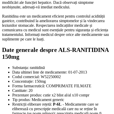
modificări ale funcției hepatice. Dacă observați simptome
neobișnuite, adresați-vă imediat medicului.
Ranitidina este un medicament eficient pentru controlul acidității
gastrice, contribuind la ameliorarea simptomelor și la vindecarea
leziunilor stomacale. Respectarea indicațiilor medicale și
comunicarea cu medicul sunt esențiale pentru siguranța și eficiența
tratamentului. Informați medicul despre orice alte medicamente sau
suplimente pe care le luați.
Date generale despre ALS-RANITIDINA
150mg
Substanța:
ranitidină
Data ultimei liste de medicamente:
01-07-2013
Codul comercial:
W52250002
Concentrație:
150mg
Forma farmaceutică:
COMPRIMATE FILMATE
Cantitate:
20
Prezentare produs:
cutie x2 blist al/al x10 compr
Tip produs:
Medicament generic
Restricții eliberare rețetă:
P-6L
- Medicamente care se
eliberează cu prescripție medicală care nu se reține în
farmacie (se poate reînnoi); prescripția medicală poate fi