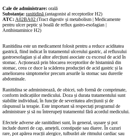
Cale de administrare:
orală
Substanța:
ranitidină
(antagonist al receptorilor H2)
ATC:
A02BA02
(Tract digestiv și metabolism | Medicamente
pentru ulcer peptic și boală de reflux gastro-esofagian |
Antihistaminice H2)
Ranitidina este un medicament folosit pentru a reduce aciditatea
gastrică, fiind indicat în tratamentul ulcerului gastric, al refluxului
gastroesofagian și al altor afecțiuni asociate cu excesul de acid în
stomac. Acționează prin blocarea receptorilor de histamină din
stomac, ceea ce duce la scăderea producției de acid gastric și la
ameliorarea simptomelor precum arsurile la stomac sau durerile
abdominale.
Ranitidina se administrează, de obicei, sub formă de comprimate,
conform indicațiilor medicului. Doza și durata tratamentului sunt
stabilite individual, în funcție de severitatea afecțiunii și de
răspunsul la terapie. Este important să respectați programul de
administrare și să nu întrerupeți tratamentul fără acordul medicului.
Efectele adverse ale ranitidinei sunt, în general, ușoare și pot
include dureri de cap, amețeli, constipație sau diaree. În cazuri
rare, pot apărea reacții alergice, tulburări ale ritmului cardiac sau