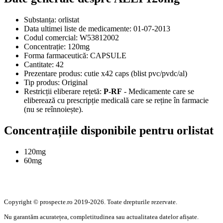
Substanța:
orlistat
Data ultimei liste de medicamente:
01-07-2013
Codul comercial:
W53812002
Concentrație:
120mg
Forma farmaceutică:
CAPSULE
Cantitate:
42
Prezentare produs:
cutie x42 caps (blist pvc/pvdc/al)
Tip produs:
Original
Restricții eliberare rețetă:
P-RF
- Medicamente care se
eliberează cu prescripție medicală care se reține în farmacie
(nu se reînnoiește).
Concentrațiile disponibile pentru orlistat
120mg
60mg
Copyright © prospecte.ro 2019-2026. Toate drepturile rezervate.
Nu garantăm acuratețea, completitudinea sau actualitatea datelor afișate.