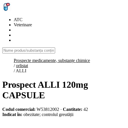
ATC
Veterinare
Prospecte medicamente, substanțe chimice
/
orlistat
/
ALLI
Prospect ALLI 120mg
CAPSULE
Codul comercial:
W53812002
·
Cantitate:
42
Indicat în:
obezitate; controlul greutății