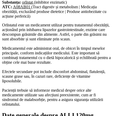
Substanța:
orlistat
(inhibitor enzimatic)
ATC:
A08AB01
(Tract digestiv și metabolism | Medicația
obezității, excluzând produse dietetice | Produse antiobezitate cu
acțiune perferică)
Orlistatul este un medicament utilizat pentru tratamentul obezității,
acționând prin inhibarea lipazelor gastrointestinale, enzime care
descompun grăsimile din alimente. Astfel, o parte din grăsimi nu
sunt absorbite și sunt eliminate prin scaun.
Medicamentul este administrat oral, de obicei în timpul meselor
principale, conform indicațiilor medicului. Este important să
combinați tratamentul cu o dietă hipocalorică și echilibrată pentru a
obține cele mai bune rezultate.
Efectele secundare pot include disconfort abdominal, flatulență,
scaune grase sau, în cazuri rare, deficiențe de vitamine
liposolubile.
Pacienții trebuie să informeze medicul despre orice alte
medicamente utilizate sau afecțiuni preexistente, cum ar fi
sindromul de malabsorbție, pentru a asigura siguranța utilizării
orlistatului.
Date generale despre ALLI 120mg