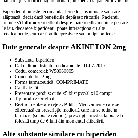
halucinații sau dificultăți de urinare, în special la pacienții vârstnici.
Biperidenul nu este recomandat femeilor însărcinate sau care
alăptează, decât dacă beneficiile depășesc riscurile. Pacienții
trebuie să informeze medicul despre toate medicamentele pe care
le iau, deoarece biperidenul poate interacționa cu alte
medicamente, cum ar fi antidepresivele sau antipsihoticele.
Date generale despre AKINETON 2mg
Substanța:
biperiden
Data ultimei liste de medicamente:
01-07-2015
Codul comercial:
W58060005
Concentrație:
2mg
Forma farmaceutică:
COMPRIMATE
Cantitate:
50
Prezentare produs:
cutie x5 blist pvc/al x10 compr
Tip produs:
Original
Restricții eliberare rețetă:
P-6L
- Medicamente care se
eliberează cu prescripție medicală care nu se reține în
farmacie (se poate reînnoi); prescripția medicală poate fi
folosită timp de 6 luni din momentul eliberării.
Alte substanțe similare cu biperiden