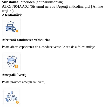
Substanța:
biperiden
(antiparkinsonian)
ATC:
N04AA02
(Sistemul nervos | Agenți anticolinergici | Amine
terțiare)
Atenționări:
Afectează conducerea vehiculelor
Poate afecta capacitatea de a conduce vehicule sau de a folosi utilaje.
Amețeală / vertij
Poate provoca amețeli sau vertij.