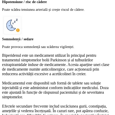
Hipotensiune / risc de cădere
Poate scădea tensiunea arterială și crește riscul de cădere.
Somnolență / sedare
Poate provoca somnolență sau scăderea vigilenței.
Biperidenul este un medicament utilizat în principal pentru
tratamentul simptomelor bolii Parkinson și al tulburărilor
extrapiramidale induse de medicamente. Acesta aparține unei clase
de medicamente numite anticolinergice, care acționează prin
reducerea activității excesive a acetilcolinei în creier.
Medicamentul este disponibil sub formă de tablete sau soluție
injectabilă și este administrat conform indicațiilor medicului. Doza
este ajustată în funcție de răspunsul pacientului și de severitatea
simptomelor.
Efectele secundare frecvente includ uscăciunea gurii, constipația,
amețelile și vederea încețoșată. În cazuri rare, pot apărea confuzie,