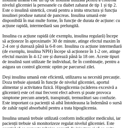
nivelul glicemiei la persoanele cu diabet zaharat de tip 1 și tip 2.
Este o insulină sintetică, creată pentru a imita structura și funcția
insulinei produse natural de pancreas. Insulina umană este
disponibilă în mai multe forme, în funcție de durata de acțiune: cu
acțiune rapidă, intermediară sau prelungită.
Insulina cu acțiune rapidă (de exemplu, insulina regulară) începe
să acționeze în aproximativ 30 de minute, atinge efectul maxim în
2-4 ore și durează până la 6-8 ore. Insulina cu acțiune intermediară
(de exemplu, insulina NPH) începe să acționeze în 1-2 ore, atinge
efectul maxim în 4-12 ore și durează până la 18 ore. Aceste tipuri
de insulină sunt utilizate fie individual, fie în combinație, pentru a
asigura un control glicemic optim pe parcursul zilei.
Deși insulina umană este eficientă, utilizarea sa necesită precauție.
Doza trebuie ajustată în funcție de nivelul glicemiei, aportul
alimentar și activitatea fizică. Hipoglicemia (scăderea excesivă a
glicemiei) este cel mai frecvent efect advers și poate provoca
simptome precum amețeli, transpirații, tremurături sau confuzie.
Este important ca pacienții să aibă întotdeauna la îndemână o sursă
de zahăr rapid absorbabil pentru a trata hipoglicemia.
Insulina umană trebuie utilizată conform indicațiilor medicului, iar
pacienții trebuie să monitorizeze regulat nivelul glicemiei. Este