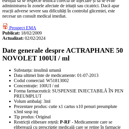
esențial să se respecte tehnica corectă de injectare și să se evite
administrarea în zonele afectate de iritații sau cicatrici. Dacă apar
reacții adverse severe sau dificultăți în controlul glicemiei, este
necesar un consult medical imediat.
Prospect EMA
Publicat:
18/02/2009
Actualizat:
02/02/2024
Date generale despre ACTRAPHANE 50
NOVOLET 100UI / ml
Substanța:
insulină umană
Data ultimei liste de medicamente:
01-07-2013
Codul comercial:
W51813002
Concentrație:
100UI / ml
Forma farmaceutică:
SUSPENSIE INJECTABILĂ ÎN PEN
PREUMPLUT
Volum ambalaj:
3ml
Prezentare produs:
cutie x1 cartus x10 penuri preumplute
x3ml susp inj
Tip produs:
Original
Restricții eliberare rețetă:
P-RF
- Medicamente care se
eliberează cu prescripție medicală care se reține în farmacie