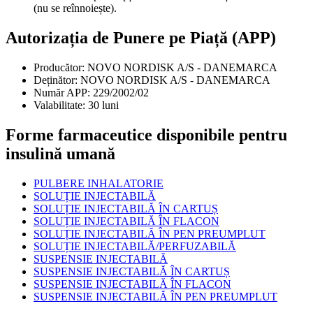
(nu se reînnoiește).
Autorizația de Punere pe Piață (APP)
Producător:
NOVO NORDISK A/S - DANEMARCA
Deținător:
NOVO NORDISK A/S - DANEMARCA
Număr APP:
229/2002/02
Valabilitate:
30 luni
Forme farmaceutice disponibile pentru
insulină umană
PULBERE INHALATORIE
SOLUȚIE INJECTABILĂ
SOLUȚIE INJECTABILĂ ÎN CARTUȘ
SOLUȚIE INJECTABILĂ ÎN FLACON
SOLUȚIE INJECTABILĂ ÎN PEN PREUMPLUT
SOLUȚIE INJECTABILĂ/PERFUZABILĂ
SUSPENSIE INJECTABILĂ
SUSPENSIE INJECTABILĂ ÎN CARTUȘ
SUSPENSIE INJECTABILĂ ÎN FLACON
SUSPENSIE INJECTABILĂ ÎN PEN PREUMPLUT