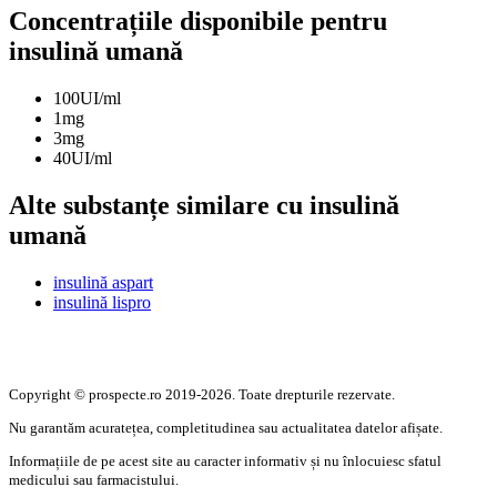
Concentrațiile disponibile pentru
insulină umană
100UI/ml
1mg
3mg
40UI/ml
Alte substanțe similare cu insulină
umană
insulină aspart
insulină lispro
Copyright © prospecte.ro 2019-2026. Toate drepturile rezervate.
Nu garantăm acuratețea, completitudinea sau actualitatea datelor afișate.
Informațiile de pe acest site au caracter informativ și nu înlocuiesc sfatul
medicului sau farmacistului.