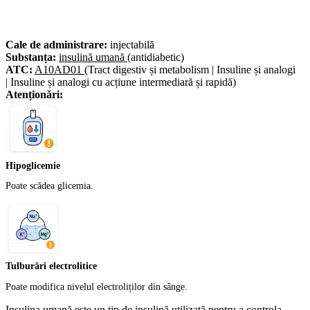
Cale de administrare:
injectabilă
Substanța:
insulină umană
(antidiabetic)
ATC:
A10AD01
(Tract digestiv și metabolism | Insuline și analogi
| Insuline și analogi cu acțiune intermediară și rapidă)
Atenționări:
Hipoglicemie
Poate scădea glicemia.
Tulburări electrolitice
Poate modifica nivelul electroliților din sânge.
Insulina umană este un tip de insulină utilizată pentru a controla