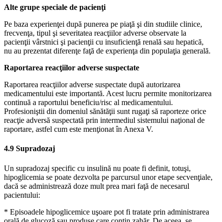
Alte grupe speciale de pacienţi
Pe baza experienţei după punerea pe piaţă şi din studiile clinice,
frecvenţa, tipul şi severitatea reacţiilor adverse observate la
pacienţii vârstnici şi pacienţii cu insuficienţă renală sau hepatică,
nu au prezentat diferenţe faţă de experienţa din populaţia generală.
Raportarea reacţiilor adverse suspectate
Raportarea reacţiilor adverse suspectate după autorizarea
medicamentului este importantă. Acest lucru permite monitorizarea
continuă a raportului beneficiu/risc al medicamentului.
Profesioniştii din domeniul sănătăţii sunt rugaţi să raporteze orice
reacţie adversă suspectată prin intermediul sistemului naţional de
raportare, astfel cum este menţionat în Anexa V.
4.9 Supradozaj
Un supradozaj specific cu insulină nu poate fi definit, totuşi,
hipoglicemia se poate dezvolta pe parcursul unor etape secvenţiale,
dacă se administrează doze mult prea mari faţă de necesarul
pacientului:
* Episoadele hipoglicemice uşoare pot fi tratate prin administrarea
orală de glucoză sau produse care conţin zahăr. De aceea, se