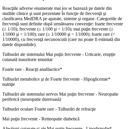
Reacţiile adverse enumerate mai jos se bazează pe datele din
studiile clinice şi sunt prezentate în funcţie de frecvenţă şi
clasificarea MedDRA pe aparate, sisteme şi organe. Categoriile de
frecvenţă sunt definite după următoarea convenţie: foarte frecvente
(≥ 1/10); frecvente (≥ 1/100 şi < 1/10); mai puţin frecvente (≥
1/1000 şi < 1/100); rare (≥ 1/10000 şi < 1/1000); foarte rare (<
1/10000), cu frecvenţă necunoscută (care nu poate fi estimată din
datele disponibile).
Tulburări ale sistemului Mai puţin frecvente - Urticarie, erupţie
cutanată tranzitorie imunitar
Foarte rare - Reacţii anafilactice*
Tulburări metabolice şi de Foarte frecvente - Hipoglicemie*
nutriţie
Tulburări ale sistemului nervos Mai puţin frecvente - Neuropatie
periferică (neuropatie dureroasă)
Tulburări oculare Foarte rare - Tulburări de refracţie
Mai puţin frecvente - Retinopatie diabetică
Afecţiuni cutanate şi ale Mai puţin frecvente - Lipodistrofie*