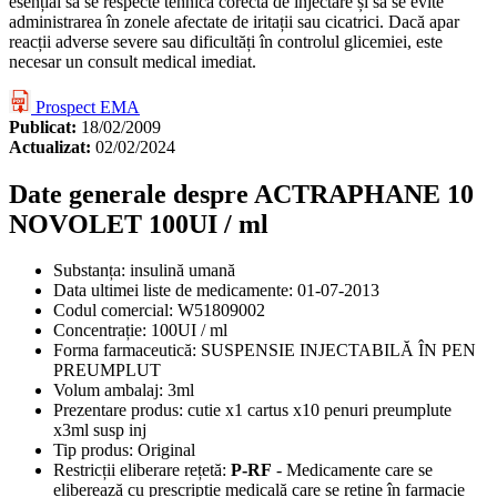
esențial să se respecte tehnica corectă de injectare și să se evite
administrarea în zonele afectate de iritații sau cicatrici. Dacă apar
reacții adverse severe sau dificultăți în controlul glicemiei, este
necesar un consult medical imediat.
Prospect EMA
Publicat:
18/02/2009
Actualizat:
02/02/2024
Date generale despre ACTRAPHANE 10
NOVOLET 100UI / ml
Substanța:
insulină umană
Data ultimei liste de medicamente:
01-07-2013
Codul comercial:
W51809002
Concentrație:
100UI / ml
Forma farmaceutică:
SUSPENSIE INJECTABILĂ ÎN PEN
PREUMPLUT
Volum ambalaj:
3ml
Prezentare produs:
cutie x1 cartus x10 penuri preumplute
x3ml susp inj
Tip produs:
Original
Restricții eliberare rețetă:
P-RF
- Medicamente care se
eliberează cu prescripție medicală care se reține în farmacie