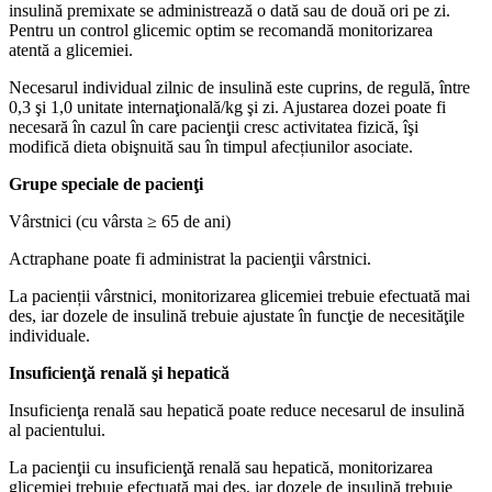
insulină premixate se administrează o dată sau de două ori pe zi.
Pentru un control glicemic optim se recomandă monitorizarea
atentă a glicemiei.
Necesarul individual zilnic de insulină este cuprins, de regulă, între
0,3 şi 1,0 unitate internaţională/kg şi zi. Ajustarea dozei poate fi
necesară în cazul în care pacienţii cresc activitatea fizică, îşi
modifică dieta obişnuită sau în timpul afecțiunilor asociate.
Grupe speciale de pacienţi
Vârstnici (cu vârsta ≥ 65 de ani)
Actraphane poate fi administrat la pacienţii vârstnici.
La pacienții vârstnici, monitorizarea glicemiei trebuie efectuată mai
des, iar dozele de insulină trebuie ajustate în funcţie de necesităţile
individuale.
Insuficienţă renală şi hepatică
Insuficienţa renală sau hepatică poate reduce necesarul de insulină
al pacientului.
La pacienţii cu insuficienţă renală sau hepatică, monitorizarea
glicemiei trebuie efectuată mai des, iar dozele de insulină trebuie