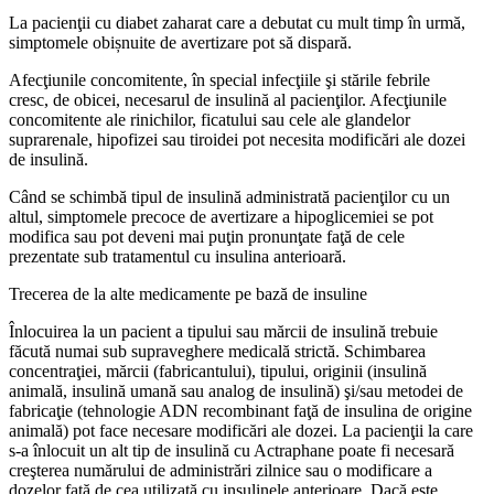
La pacienţii cu diabet zaharat care a debutat cu mult timp în urmă,
simptomele obișnuite de avertizare pot să dispară.
Afecţiunile concomitente, în special infecţiile şi stările febrile
cresc, de obicei, necesarul de insulină al pacienţilor. Afecţiunile
concomitente ale rinichilor, ficatului sau cele ale glandelor
suprarenale, hipofizei sau tiroidei pot necesita modificări ale dozei
de insulină.
Când se schimbă tipul de insulină administrată pacienţilor cu un
altul, simptomele precoce de avertizare a hipoglicemiei se pot
modifica sau pot deveni mai puţin pronunţate faţă de cele
prezentate sub tratamentul cu insulina anterioară.
Trecerea de la alte medicamente pe bază de insuline
Înlocuirea la un pacient a tipului sau mărcii de insulină trebuie
făcută numai sub supraveghere medicală strictă. Schimbarea
concentraţiei, mărcii (fabricantului), tipului, originii (insulină
animală, insulină umană sau analog de insulină) şi/sau metodei de
fabricaţie (tehnologie ADN recombinant faţă de insulina de origine
animală) pot face necesare modificări ale dozei. La pacienţii la care
s-a înlocuit un alt tip de insulină cu Actraphane poate fi necesară
creşterea numărului de administrări zilnice sau o modificare a
dozelor faţă de cea utilizată cu insulinele anterioare. Dacă este