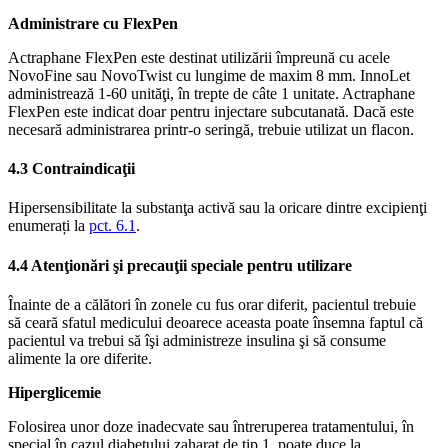
Administrare cu FlexPen
Actraphane FlexPen este destinat utilizării împreună cu acele
NovoFine sau NovoTwist cu lungime de maxim 8 mm. InnoLet
administrează 1-60 unităţi, în trepte de câte 1 unitate. Actraphane
FlexPen este indicat doar pentru injectare subcutanată. Dacă este
necesară administrarea printr-o seringă, trebuie utilizat un flacon.
4.3 Contraindicaţii
Hipersensibilitate la substanţa activă sau la oricare dintre excipienţi
enumerați la
pct. 6.1
.
4.4 Atenţionări şi precauţii speciale pentru utilizare
Înainte de a călători în zonele cu fus orar diferit, pacientul trebuie
să ceară sfatul medicului deoarece aceasta poate însemna faptul că
pacientul va trebui să îşi administreze insulina şi să consume
alimente la ore diferite.
Hiperglicemie
Folosirea unor doze inadecvate sau întreruperea tratamentului, în
special în cazul diabetului zaharat de tip 1, poate duce la