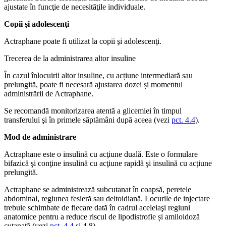
ajustate în funcţie de necesităţile individuale.
Copii şi adolescenţi
Actraphane poate fi utilizat la copii şi adolescenţi.
Trecerea de la administrarea altor insuline
În cazul înlocuirii altor insuline, cu acțiune intermediară sau
prelungită, poate fi necesară ajustarea dozei și momentul
administrării de Actraphane.
Se recomandă monitorizarea atentă a glicemiei în timpul
transferului şi în primele săptămâni după aceea (vezi
pct. 4.4
).
Mod de administrare
Actraphane este o insulină cu acţiune duală. Este o formulare
bifazică şi conţine insulină cu acţiune rapidă şi insulină cu acţiune
prelungită.
Actraphane se administrează subcutanat în coapsă, peretele
abdominal, regiunea fesieră sau deltoidiană. Locurile de injectare
trebuie schimbate de fiecare dată în cadrul aceleiaşi regiuni
anatomice pentru a reduce riscul de lipodistrofie și amiloidoză
cutanată (vezi
pct. 4.4
și 4.8).