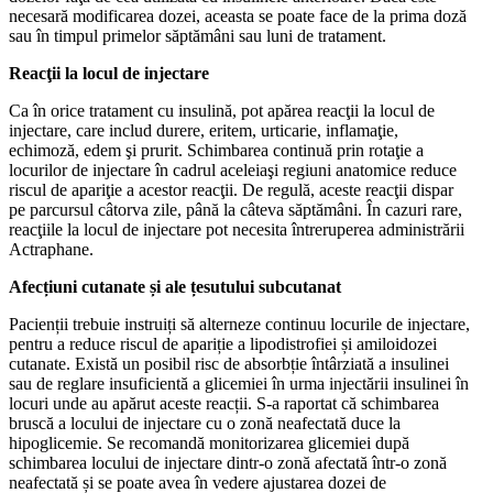
necesară modificarea dozei, aceasta se poate face de la prima doză
sau în timpul primelor săptămâni sau luni de tratament.
Reacţii la locul de injectare
Ca în orice tratament cu insulină, pot apărea reacţii la locul de
injectare, care includ durere, eritem, urticarie, inflamaţie,
echimoză, edem şi prurit. Schimbarea continuă prin rotaţie a
locurilor de injectare în cadrul aceleiaşi regiuni anatomice reduce
riscul de apariţie a acestor reacţii. De regulă, aceste reacţii dispar
pe parcursul câtorva zile, până la câteva săptămâni. În cazuri rare,
reacţiile la locul de injectare pot necesita întreruperea administrării
Actraphane.
Afecțiuni cutanate și ale țesutului subcutanat
Pacienții trebuie instruiți să alterneze continuu locurile de injectare,
pentru a reduce riscul de apariție a lipodistrofiei și amiloidozei
cutanate. Există un posibil risc de absorbție întârziată a insulinei
sau de reglare insuficientă a glicemiei în urma injectării insulinei în
locuri unde au apărut aceste reacții. S-a raportat că schimbarea
bruscă a locului de injectare cu o zonă neafectată duce la
hipoglicemie. Se recomandă monitorizarea glicemiei după
schimbarea locului de injectare dintr-o zonă afectată într-o zonă
neafectată și se poate avea în vedere ajustarea dozei de