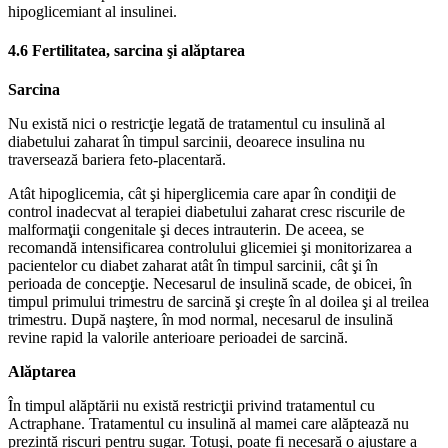
hipoglicemiant al insulinei.
4.6 Fertilitatea, sarcina şi alăptarea
Sarcina
Nu există nici o restricţie legată de tratamentul cu insulină al
diabetului zaharat în timpul sarcinii, deoarece insulina nu
traversează bariera feto-placentară.
Atât hipoglicemia, cât şi hiperglicemia care apar în condiţii de
control inadecvat al terapiei diabetului zaharat cresc riscurile de
malformaţii congenitale şi deces intrauterin. De aceea, se
recomandă intensificarea controlului glicemiei şi monitorizarea a
pacientelor cu diabet zaharat atât în timpul sarcinii, cât şi în
perioada de concepţie. Necesarul de insulină scade, de obicei, în
timpul primului trimestru de sarcină şi creşte în al doilea şi al treilea
trimestru. După naştere, în mod normal, necesarul de insulină
revine rapid la valorile anterioare perioadei de sarcină.
Alăptarea
În timpul alăptării nu există restricţii privind tratamentul cu
Actraphane. Tratamentul cu insulină al mamei care alăptează nu
prezintă riscuri pentru sugar. Totuşi, poate fi necesară o ajustare a