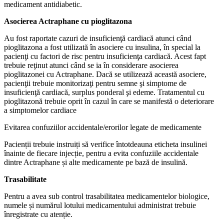
medicament antidiabetic.
Asocierea Actraphane cu pioglitazona
Au fost raportate cazuri de insuficienţă cardiacă atunci când
pioglitazona a fost utilizată în asociere cu insulina, în special la
pacienţi cu factori de risc pentru insuficienţa cardiacă. Acest fapt
trebuie reţinut atunci când se ia în considerare asocierea
pioglitazonei cu Actraphane. Dacă se utilizează această asociere,
pacienţii trebuie monitorizaţi pentru semne şi simptome de
insuficienţă cardiacă, surplus ponderal şi edeme. Tratamentul cu
pioglitazonă trebuie oprit în cazul în care se manifestă o deteriorare
a simptomelor cardiace
Evitarea confuziilor accidentale/erorilor legate de medicamente
Pacienții trebuie instruiți să verifice întotdeauna eticheta insulinei
înainte de fiecare injecție, pentru a evita confuziile accidentale
dintre Actraphane și alte medicamente pe bază de insulină.
Trasabilitate
Pentru a avea sub control trasabilitatea medicamentelor biologice,
numele și numărul lotului medicamentului administrat trebuie
înregistrate cu atenție.