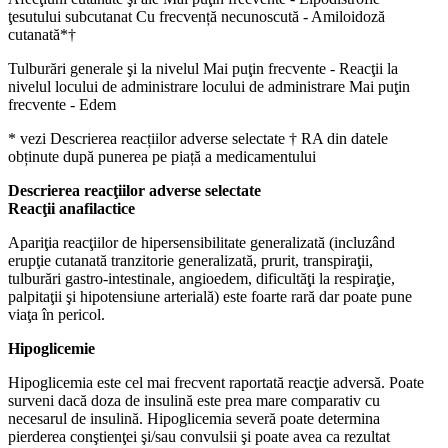
ţesutului subcutanat Cu frecvență necunoscută - Amiloidoză
cutanată*†
Tulburări generale şi la nivelul Mai puţin frecvente - Reacţii la
nivelul locului de administrare locului de administrare Mai puţin
frecvente - Edem
* vezi Descrierea reacțiilor adverse selectate † RA din datele
obținute după punerea pe piață a medicamentului
Descrierea reacţiilor adverse selectate
Reacţii anafilactice
Apariţia reacţiilor de hipersensibilitate generalizată (incluzând
erupţie cutanată tranzitorie generalizată, prurit, transpiraţii,
tulburări gastro-intestinale, angioedem, dificultăţi la respiraţie,
palpitaţii şi hipotensiune arterială) este foarte rară dar poate pune
viaţa în pericol.
Hipoglicemie
Hipoglicemia este cel mai frecvent raportată reacţie adversă. Poate
surveni dacă doza de insulină este prea mare comparativ cu
necesarul de insulină. Hipoglicemia severă poate determina
pierderea conştienţei şi/sau convulsii şi poate avea ca rezultat