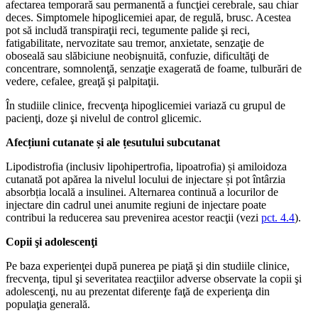
afectarea temporară sau permanentă a funcţiei cerebrale, sau chiar
deces. Simptomele hipoglicemiei apar, de regulă, brusc. Acestea
pot să includă transpiraţii reci, tegumente palide şi reci,
fatigabilitate, nervozitate sau tremor, anxietate, senzaţie de
oboseală sau slăbiciune neobişnuită, confuzie, dificultăţi de
concentrare, somnolenţă, senzaţie exagerată de foame, tulburări de
vedere, cefalee, greaţă şi palpitaţii.
În studiile clinice, frecvenţa hipoglicemiei variază cu grupul de
pacienţi, doze şi nivelul de control glicemic.
Afecțiuni cutanate și ale țesutului subcutanat
Lipodistrofia (inclusiv lipohipertrofia, lipoatrofia) și amiloidoza
cutanată pot apărea la nivelul locului de injectare și pot întârzia
absorbția locală a insulinei. Alternarea continuă a locurilor de
injectare din cadrul unei anumite regiuni de injectare poate
contribui la reducerea sau prevenirea acestor reacţii (vezi
pct. 4.4
).
Copii şi adolescenţi
Pe baza experienţei după punerea pe piaţă şi din studiile clinice,
frecvenţa, tipul şi severitatea reacţiilor adverse observate la copii şi
adolescenţi, nu au prezentat diferenţe faţă de experienţa din
populaţia generală.