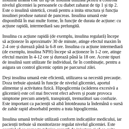
nivelul glicemiei la persoanele cu diabet zaharat de tip 1 și tip 2.
Este o insulină sintetică, creată pentru a imita structura și funcția
insulinei produse natural de pancreas. Insulina umană este
disponibilă în mai multe forme, în funcție de durata de acțiune: cu
acțiune rapidă, intermediară sau prelungită.
Insulina cu acțiune rapidă (de exemplu, insulina regulară) începe
să acționeze în aproximativ 30 de minute, atinge efectul maxim în
2-4 ore și durează până la 6-8 ore. Insulina cu acțiune intermediară
(de exemplu, insulina NPH) începe să acționeze în 1-2 ore, atinge
efectul maxim în 4-12 ore și durează până la 18 ore. Aceste tipuri
de insulină sunt utilizate fie individual, fie în combinație, pentru a
asigura un control glicemic optim pe parcursul zilei.
Deși insulina umană este eficientă, utilizarea sa necesită precauție.
Doza trebuie ajustată în funcție de nivelul glicemiei, aportul
alimentar și activitatea fizică. Hipoglicemia (scăderea excesivă a
glicemiei) este cel mai frecvent efect advers și poate provoca
simptome precum amețeli, transpirații, tremurături sau confuzie.
Este important ca pacienții să aibă întotdeauna la îndemână o sursă
de zahăr rapid absorbabil pentru a trata hipoglicemia.
Insulina umană trebuie utilizată conform indicațiilor medicului, iar
pacienții trebuie să monitorizeze regulat nivelul glicemiei. Este