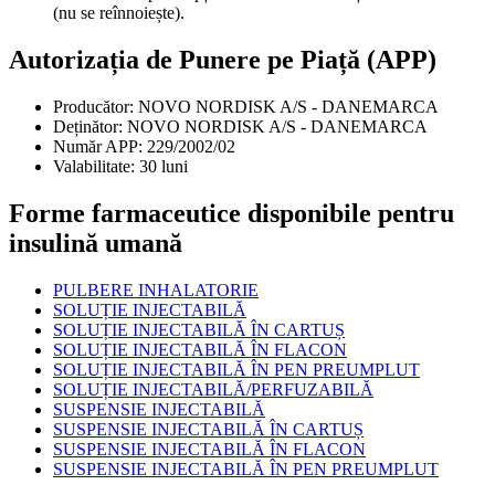
(nu se reînnoiește).
Autorizația de Punere pe Piață (APP)
Producător:
NOVO NORDISK A/S - DANEMARCA
Deținător:
NOVO NORDISK A/S - DANEMARCA
Număr APP:
229/2002/02
Valabilitate:
30 luni
Forme farmaceutice disponibile pentru
insulină umană
PULBERE INHALATORIE
SOLUȚIE INJECTABILĂ
SOLUȚIE INJECTABILĂ ÎN CARTUȘ
SOLUȚIE INJECTABILĂ ÎN FLACON
SOLUȚIE INJECTABILĂ ÎN PEN PREUMPLUT
SOLUȚIE INJECTABILĂ/PERFUZABILĂ
SUSPENSIE INJECTABILĂ
SUSPENSIE INJECTABILĂ ÎN CARTUȘ
SUSPENSIE INJECTABILĂ ÎN FLACON
SUSPENSIE INJECTABILĂ ÎN PEN PREUMPLUT