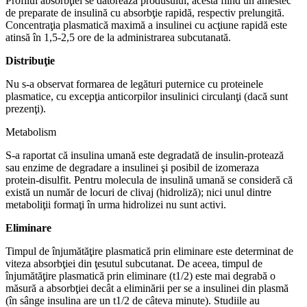
Profilul absorbţiei se datorează produsului, acesta fiind un amestec
de preparate de insulină cu absorbţie rapidă, respectiv prelungită.
Concentraţia plasmatică maximă a insulinei cu acţiune rapidă este
atinsă în 1,5-2,5 ore de la administrarea subcutanată.
Distribuţie
Nu s-a observat formarea de legături puternice cu proteinele
plasmatice, cu excepţia anticorpilor insulinici circulanţi (dacă sunt
prezenţi).
Metabolism
S-a raportat că insulina umană este degradată de insulin-protează
sau enzime de degradare a insulinei şi posibil de izomeraza
protein-disulfit. Pentru molecula de insulină umană se consideră că
există un număr de locuri de clivaj (hidroliză); nici unul dintre
metaboliţii formaţi în urma hidrolizei nu sunt activi.
Eliminare
Timpul de înjumătăţire plasmatică prin eliminare este determinat de
viteza absorbţiei din ţesutul subcutanat. De aceea, timpul de
înjumătăţire plasmatică prin eliminare (t1/2) este mai degrabă o
măsură a absorbţiei decât a eliminării per se a insulinei din plasmă
(în sânge insulina are un t1/2 de câteva minute). Studiile au