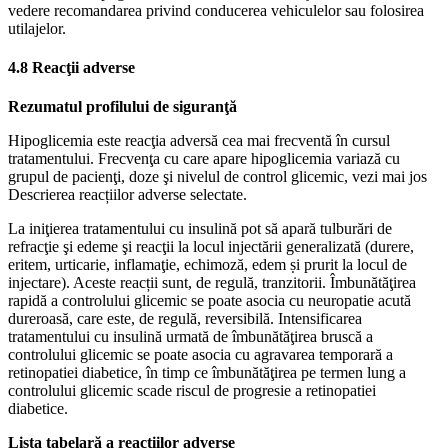
vedere recomandarea privind conducerea vehiculelor sau folosirea
utilajelor.
4.8 Reacţii adverse
Rezumatul profilului de siguranţă
Hipoglicemia este reacţia adversă cea mai frecventă în cursul
tratamentului. Frecvenţa cu care apare hipoglicemia variază cu
grupul de pacienţi, doze şi nivelul de control glicemic, vezi mai jos
Descrierea reacțiilor adverse selectate.
La iniţierea tratamentului cu insulină pot să apară tulburări de
refracţie şi edeme şi reacţii la locul injectării generalizată (durere,
eritem, urticarie, inflamaţie, echimoză, edem ṣi prurit la locul de
injectare). Aceste reacții sunt, de regulă, tranzitorii. Îmbunătăţirea
rapidă a controlului glicemic se poate asocia cu neuropatie acută
dureroasă, care este, de regulă, reversibilă. Intensificarea
tratamentului cu insulină urmată de îmbunătăţirea bruscă a
controlului glicemic se poate asocia cu agravarea temporară a
retinopatiei diabetice, în timp ce îmbunătăţirea pe termen lung a
controlului glicemic scade riscul de progresie a retinopatiei
diabetice.
Lista tabelară a reacţiilor adverse