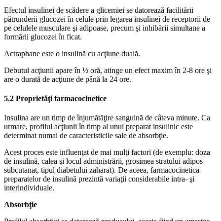
Efectul insulinei de scădere a glicemiei se datorează facilitării
pătrunderii glucozei în celule prin legarea insulinei de receptorii de
pe celulele musculare şi adipoase, precum şi inhibării simultane a
formării glucozei în ficat.
Actraphane este o insulină cu acţiune duală.
Debutul acţiunii apare în ½ oră, atinge un efect maxim în 2-8 ore şi
are o durată de acţiune de până la 24 ore.
5.2 Proprietăţi farmacocinetice
Insulina are un timp de înjumătăţire sanguină de câteva minute. Ca
urmare, profilul acţiunii în timp al unui preparat insulinic este
determinat numai de caracteristicile sale de absorbţie.
Acest proces este influenţat de mai mulţi factori (de exemplu: doza
de insulină, calea şi locul administrării, grosimea stratului adipos
subcutanat, tipul diabetului zaharat). De aceea, farmacocinetica
preparatelor de insulină prezintă variaţii considerabile intra- şi
interindividuale.
Absorbţie