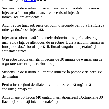
Suspensiile de insulină nu se administrează niciodată intravenos.
Injectarea într-un pliu cutanat reduce riscul injectării
intramusculare accidentale.
Acul trebuie ţinut sub piele cel puţin 6 secunde pentru a fi siguri că
întreaga doză este injectată.
Injectarea subcutanată în peretele abdominal asigură o absorbţie
mai rapidă față de alte locuri de injectare. Durata acţiunii variază în
funcţie de doză, locul injectării, fluxul sanguin, temperatură şi
activitatea fizică.
O injecţie trebuie urmată în decurs de 30 minute de o masă sau de
o gustare care conţine carbohidraţi.
Suspensiile de insulină nu trebuie utilizate în pompele de perfuzie
de insulină.
Pentru instrucţiuni detaliate privind utilizarea, vă rugăm să
consultaţi prospectul.
Actraphane 30 flacon (40 unităţi internaţionale/ml)/Actraphane 30
flacon (100 unităţi internaţionale/ml)