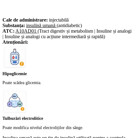
Cale de administrare:
injectabilă
Substanța:
insulină umană
(antidiabetic)
ATC:
A10AD01
(Tract digestiv și metabolism | Insuline și analogi
| Insuline și analogi cu acțiune intermediară și rapidă)
Atenționări:
Hipoglicemie
Poate scădea glicemia.
Tulburări electrolitice
Poate modifica nivelul electroliților din sânge.
Insulina umană este un tip de insulină utilizată pentru a controla