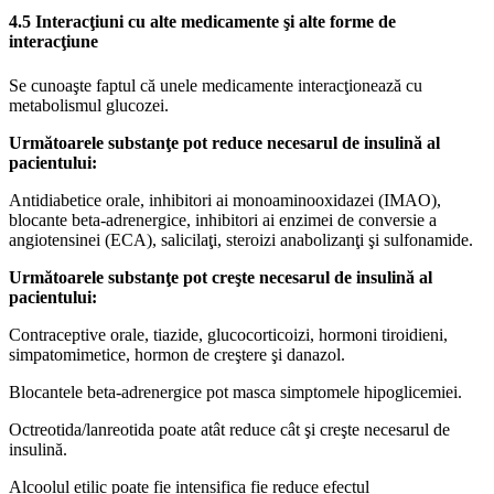
4.5 Interacţiuni cu alte medicamente şi alte forme de
interacţiune
Se cunoaşte faptul că unele medicamente interacţionează cu
metabolismul glucozei.
Următoarele substanţe pot reduce necesarul de insulină al
pacientului:
Antidiabetice orale, inhibitori ai monoaminooxidazei (IMAO),
blocante beta-adrenergice, inhibitori ai enzimei de conversie a
angiotensinei (ECA), salicilaţi, steroizi anabolizanţi şi sulfonamide.
Următoarele substanţe pot creşte necesarul de insulină al
pacientului:
Contraceptive orale, tiazide, glucocorticoizi, hormoni tiroidieni,
simpatomimetice, hormon de creştere şi danazol.
Blocantele beta-adrenergice pot masca simptomele hipoglicemiei.
Octreotida/lanreotida poate atât reduce cât şi creşte necesarul de
insulină.
Alcoolul etilic poate fie intensifica fie reduce efectul