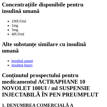
Concentrațiile disponibile pentru
insulină umană
100UI/ml
1mg
3mg
40UI/ml
Alte substanțe similare cu insulină
umană
insulină aspart
insulină lispro
Conținutul prospectului pentru
medicamentul ACTRAPHANE 10
NOVOLET 100UI / ml SUSPENSIE
INJECTABILĂ ÎN PEN PREUMPLUT
1. DENUMIREA COMERCIALĂ A