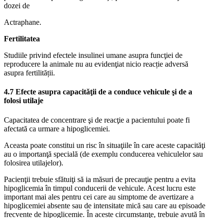
dozei de
Actraphane.
Fertilitatea
Studiile privind efectele insulinei umane asupra funcţiei de
reproducere la animale nu au evidenţiat nicio reacție adversă
asupra fertilității.
4.7 Efecte asupra capacităţii de a conduce vehicule şi de a
folosi utilaje
Capacitatea de concentrare şi de reacţie a pacientului poate fi
afectată ca urmare a hipoglicemiei.
Aceasta poate constitui un risc în situaţiile în care aceste capacităţi
au o importanţă specială (de exemplu conducerea vehiculelor sau
folosirea utilajelor).
Pacienţii trebuie sfătuiţi să ia măsuri de precauţie pentru a evita
hipoglicemia în timpul conducerii de vehicule. Acest lucru este
important mai ales pentru cei care au simptome de avertizare a
hipoglicemiei absente sau de intensitate mică sau care au episoade
frecvente de hipoglicemie. În aceste circumstanţe, trebuie avută în