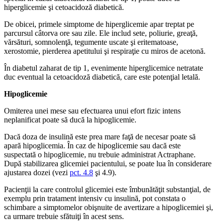
hiperglicemie şi cetoacidoză diabetică.
De obicei, primele simptome de hiperglicemie apar treptat pe
parcursul câtorva ore sau zile. Ele includ sete, poliurie, greaţă,
vărsături, somnolenţă, tegumente uscate şi eritematoase,
xerostomie, pierderea apetitului şi respiraţie cu miros de acetonă.
În diabetul zaharat de tip 1, evenimente hiperglicemice netratate
duc eventual la cetoacidoză diabetică, care este potenţial letală.
Hipoglicemie
Omiterea unei mese sau efectuarea unui efort fizic intens
neplanificat poate să ducă la hipoglicemie.
Dacă doza de insulină este prea mare faţă de necesar poate să
apară hipoglicemia. În caz de hipoglicemie sau dacă este
suspectată o hipoglicemie, nu trebuie administrat Actraphane.
După stabilizarea glicemiei pacientului, se poate lua în considerare
ajustarea dozei (vezi
pct. 4.8
şi 4.9).
Pacienţii la care controlul glicemiei este îmbunătăţit substanţial, de
exemplu prin tratament intensiv cu insulină, pot constata o
schimbare a simptomelor obişnuite de avertizare a hipoglicemiei şi,
ca urmare trebuie sfătuiţi în acest sens.