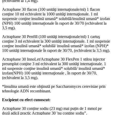
(echivalent la 1,4 mg).
Actraphane 30 flacon (100 unităţi internaţionale/ml) 1 flacon
conţine 10 ml echivalent la 1000 unităţi internaţionale. 1 ml
suspensie conţine insulină umană* solubilă/insulină umană* izofan
(NPH) 100 unități internaționale în raport de 30/70 (echivalent la
3,5 mg).
Actraphane 30 Penfill (100 unităţi internaţionale/ml) 1 cartuş
conţine 3 ml echivalent la 300 unităţi internaţionale. 1 ml suspensie
conţine insulină umană* solubilă/ insulină umană* izofan (NPH)*
100 unităţi internaţionale în raport de 30/70, (echivalent la 3,5 mg).
Actraphane 30 InnoLet/Actraphane 30 FlexPen 1 stilou injector
preumplut conţine 3 ml echivalent la 300 unităţi internaţionale. 1
ml suspensie conţine insulină umană* solubilă/ insulină umană*
izofan(NPH) 100 unităţi internaţionale , în raport de 30/70,
(echivalent la 3,5 mg).
*Insulina umană este obţinută pe Saccharomyces cerevisiae prin
tehnologie ADN recombinant.
Excipient cu efect cunoscut:
Actraphane 30 conține sodiu (23 mg) mai puțin de 1 mmol pe
doză adică practic Actraphane 30 'nu conține sodiu”.