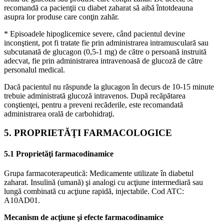
recomandă ca pacienţii cu diabet zaharat să aibă întotdeauna
asupra lor produse care conţin zahăr.
* Episoadele hipoglicemice severe, când pacientul devine
inconştient, pot fi tratate fie prin administrarea intramusculară sau
subcutanată de glucagon (0,5-1 mg) de către o persoană instruită
adecvat, fie prin administrarea intravenoasă de glucoză de către
personalul medical.
Dacă pacientul nu răspunde la glucagon în decurs de 10-15 minute
trebuie administrată glucoză intravenos. După recăpătarea
conştienţei, pentru a preveni recăderile, este recomandată
administrarea orală de carbohidraţi.
5. PROPRIETĂŢI FARMACOLOGICE
5.1 Proprietăţi farmacodinamice
Grupa farmacoterapeutică: Medicamente utilizate în diabetul
zaharat. Insulină (umană) şi analogi cu acţiune intermediară sau
lungă combinată cu acţiune rapidă, injectabile. Cod ATC:
A10AD01.
Mecanism de acţiune şi efecte farmacodinamice