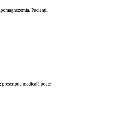
u hipomagnezemia. Pacienții
; prescripția medicală poate