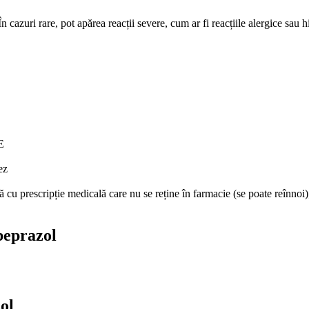
În cazuri rare, pot apărea reacții severe, cum ar fi reacțiile alergice sa
E
ez
cu prescripție medicală care nu se reține în farmacie (se poate reînnoi)
beprazol
ol