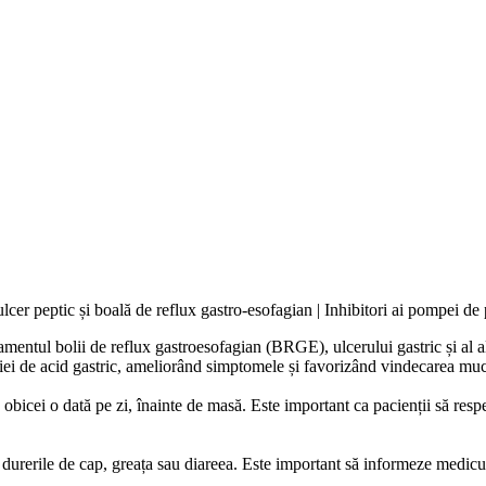
cer peptic și boală de reflux gastro-esofagian | Inhibitori ai pompei de 
amentul bolii de reflux gastroesofagian (BRGE), ulcerului gastric și al al
ției de acid gastric, ameliorând simptomele și favorizând vindecarea muc
obicei o dată pe zi, înainte de masă. Este important ca pacienții să res
 fi durerile de cap, greața sau diareea. Este important să informeze medi