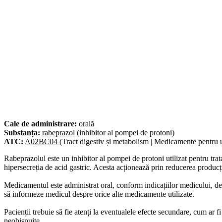
Cale de administrare:
orală
Substanța:
rabeprazol
(inhibitor al pompei de protoni)
ATC:
A02BC04
(Tract digestiv și metabolism | Medicamente pentru ul
Rabeprazolul este un inhibitor al pompei de protoni utilizat pentru trat
hipersecreția de acid gastric. Acesta acționează prin reducerea produc
Medicamentul este administrat oral, conform indicațiilor medicului, de 
să informeze medicul despre orice alte medicamente utilizate.
Pacienții trebuie să fie atenți la eventualele efecte secundare, cum ar
neobișnuite.