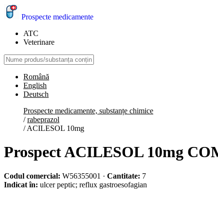
Prospecte medicamente
ATC
Veterinare
Română
English
Deutsch
Prospecte medicamente, substanțe chimice
/
rabeprazol
/
ACILESOL 10mg
Prospect ACILESOL 10mg 
Codul comercial:
W56355001
·
Cantitate:
7
Indicat în:
ulcer peptic; reflux gastroesofagian