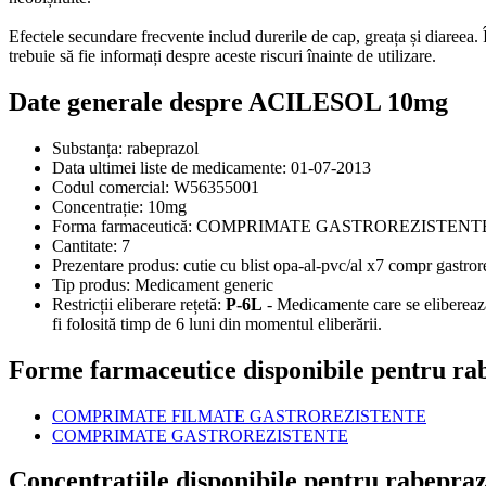
Efectele secundare frecvente includ durerile de cap, greața și diareea. 
trebuie să fie informați despre aceste riscuri înainte de utilizare.
Date generale despre ACILESOL 10mg
Substanța:
rabeprazol
Data ultimei liste de medicamente:
01-07-2013
Codul comercial:
W56355001
Concentrație:
10mg
Forma farmaceutică:
COMPRIMATE GASTROREZISTENT
Cantitate:
7
Prezentare produs:
cutie cu blist opa-al-pvc/al x7 compr gastror
Tip produs:
Medicament generic
Restricții eliberare rețetă:
P-6L
- Medicamente care se eliberează 
fi folosită timp de 6 luni din momentul eliberării.
Forme farmaceutice disponibile pentru ra
COMPRIMATE FILMATE GASTROREZISTENTE
COMPRIMATE GASTROREZISTENTE
Concentrațiile disponibile pentru rabepraz