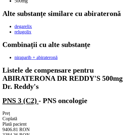
500mg
Alte substanțe similare cu abirateronă
degarelix
relugolix
Combinații cu alte substanțe
niraparib + abirateronă
Listele de compensare pentru
ABIRATERONA DR REDDY'S 500mg
Dr. Reddy's
PNS 3 (C2)
- PNS oncologie
Preț
Coplată
Plată pacient
9406.81 RON
3384.36 RON