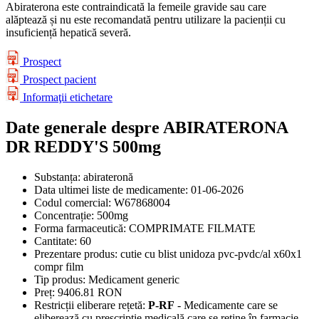
Abiraterona este contraindicată la femeile gravide sau care
alăptează și nu este recomandată pentru utilizare la pacienții cu
insuficiență hepatică severă.
Prospect
Prospect pacient
Informaţii etichetare
Date generale despre ABIRATERONA
DR REDDY'S 500mg
Substanța:
abirateronă
Data ultimei liste de medicamente:
01-06-2026
Codul comercial:
W67868004
Concentrație:
500mg
Forma farmaceutică:
COMPRIMATE FILMATE
Cantitate:
60
Prezentare produs:
cutie cu blist unidoza pvc-pvdc/al x60x1
compr film
Tip produs:
Medicament generic
Preț:
9406.81 RON
Restricții eliberare rețetă:
P-RF
- Medicamente care se
eliberează cu prescripție medicală care se reține în farmacie