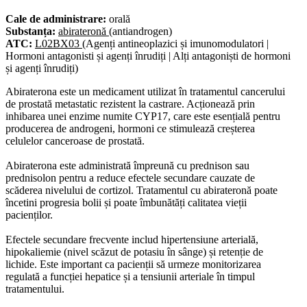
Cale de administrare:
orală
Substanța:
abirateronă
(antiandrogen)
ATC:
L02BX03
(Agenți antineoplazici și imunomodulatori |
Hormoni antagonisti și agenți înrudiți | Alți antagoniști de hormoni
și agenți înrudiți)
Abiraterona este un medicament utilizat în tratamentul cancerului
de prostată metastatic rezistent la castrare. Acționează prin
inhibarea unei enzime numite CYP17, care este esențială pentru
producerea de androgeni, hormoni ce stimulează creșterea
celulelor canceroase de prostată.
Abiraterona este administrată împreună cu prednison sau
prednisolon pentru a reduce efectele secundare cauzate de
scăderea nivelului de cortizol. Tratamentul cu abirateronă poate
încetini progresia bolii și poate îmbunătăți calitatea vieții
pacienților.
Efectele secundare frecvente includ hipertensiune arterială,
hipokaliemie (nivel scăzut de potasiu în sânge) și retenție de
lichide. Este important ca pacienții să urmeze monitorizarea
regulată a funcției hepatice și a tensiunii arteriale în timpul
tratamentului.