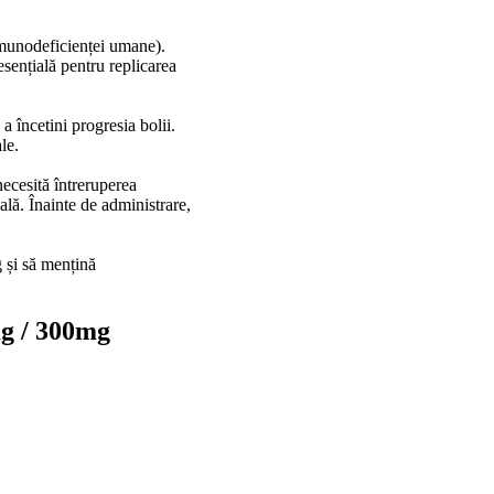
imunodeficienței umane).
esențială pentru replicarea
a încetini progresia bolii.
le.
necesită întreruperea
lă. Înainte de administrare,
g și să mențină
 / 300mg