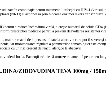
 utilizate în combinație pentru tratamentul infecției cu HIV-1 (virusul 
criptazei (NRTI) și acționează prin blocarea enzimei revers transcriptază, 
AR) pentru a reduce încărcătura virală, a crește numărul de celule CD4 și 
onform prescripției medicale pentru a preveni dezvoltarea rezistenței vira
, mai rar, reacții de hipersensibilitate la abacavir, care pot fi severe și 
nie, iar monitorizarea regulată a parametrilor hematologici este esenția
iată cu un risc crescut de reacții alergice la abacavir.
 nu vindecă boala. Pacienții trebuie să urmeze tratamentul pe termen lun
VUDINA/ZIDOVUDINA TEVA 300mg / 150mg