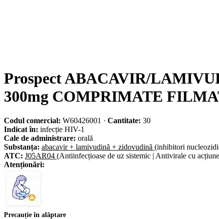
Prospect ABACAVIR/LAMIVUD
300mg COMPRIMATE FILMA
Codul comercial:
W60426001
·
Cantitate:
30
Indicat în:
infecție HIV-1
Cale de administrare:
orală
Substanța:
abacavir + lamivudină + zidovudină
(inhibitori nucleozidi
ATC:
J05AR04
(Antiinfecțioase de uz sistemic | Antivirale cu acțiune
Atenționări:
Precauție în alăptare