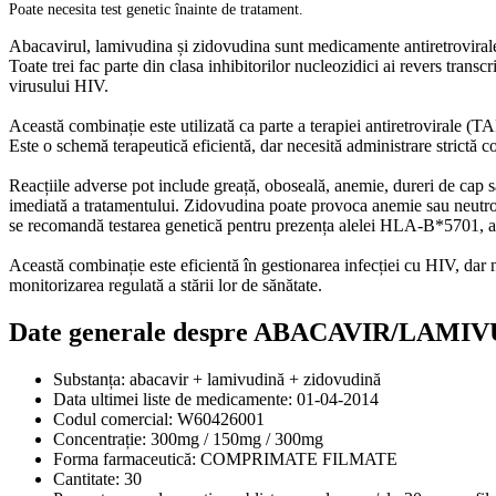
Poate necesita test genetic înainte de tratament.
Abacavirul, lamivudina și zidovudina sunt medicamente antiretrovirale
Toate trei fac parte din clasa inhibitorilor nucleozidici ai revers trans
virusului HIV.
Această combinație este utilizată ca parte a terapiei antiretrovirale (T
Este o schemă terapeutică eficientă, dar necesită administrare strictă c
Reacțiile adverse pot include greață, oboseală, anemie, dureri de cap sau
imediată a tratamentului. Zidovudina poate provoca anemie sau neutrope
se recomandă testarea genetică pentru prezența alelei HLA-B*5701, asoc
Această combinație este eficientă în gestionarea infecției cu HIV, dar
monitorizarea regulată a stării lor de sănătate.
Date generale despre ABACAVIR/LAMI
Substanța:
abacavir + lamivudină + zidovudină
Data ultimei liste de medicamente:
01-04-2014
Codul comercial:
W60426001
Concentrație:
300mg / 150mg / 300mg
Forma farmaceutică:
COMPRIMATE FILMATE
Cantitate:
30