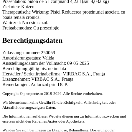
Präsentation:
bidon de 5 l conținând 4,23 l (sau 4,032 kg)
Zielarten:
Katzen
Therapeutische Wirkung:
Pisici Reducerea proteinuriei asociata cu
boala renală cronică.
Wartezeit:
Nu este cazul.
Freigabemodus:
Cu prescripţie
Berechtigungsdaten
Zulassungsnummer:
250059
Autorisierungsstatus:
Valida
Ausstellungsdatum der Vollmacht:
09-05-2025
Berechtigung gültig bis:
nelimitata
Hersteller / Serienfreigabefirma:
VIRBAC S.A., Franţa
Lizenznehmer:
VIRBAC S.A., Franţa
Bemerkungen:
Autorizat prin DCP.
Copyright © prospecte.ro 2019-2026. Alle Rechte vorbehalten.
Wir übernehmen keine Gewähr für die Richtigkeit, Vollständigkeit oder
Aktualität der angezeigten Daten.
Die Informationen auf dieser Website dienen nur zu Informationszwecken und
ersetzen nicht den Rat eines Arztes oder Apothekers.
Wenden Sie sich bei Fragen zu Diagnose, Behandlung, Dosierung oder