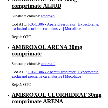
comprimate ALIUD
Substanța chimică:
ambroxol
Cod ATC:
R05CB06 • Aparatul respirator | Expectorante,
excluzând asocierile cu antitusive | Mucolitice
Rețetă:
OTC
AMBROXOL ARENA 30mg
comprimate
Substanța chimică:
ambroxol
Cod ATC:
R05CB06 • Aparatul respirator | Expectorante,
excluzând asocierile cu antitusive | Mucolitice
Rețetă:
OTC
AMBROXOL CLORHIDRAT 30mg
comprimate ARENA