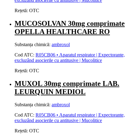
excluzând asocierile cu antitusive | Mucolitice
Rețetă:
OTC
MUCOSOLVAN 30mg comprimate
OPELLA HEALTHCARE RO
Substanța chimică:
ambroxol
Cod ATC:
R05CB06 • Aparatul respirator | Expectorante,
excluzând asocierile cu antitusive | Mucolitice
Rețetă:
OTC
MUXOL 30mg comprimate LAB.
LEURQUIN MEDIOL
Substanța chimică:
ambroxol
Cod ATC:
R05CB06 • Aparatul respirator | Expectorante,
excluzând asocierile cu antitusive | Mucolitice
Rețetă:
OTC