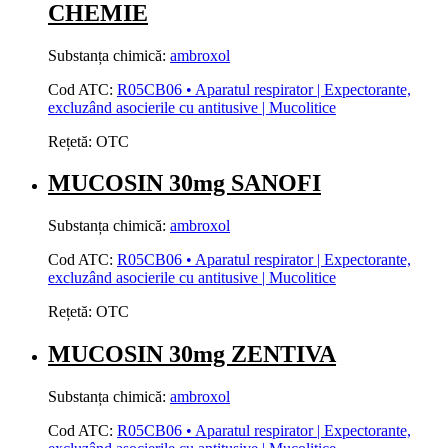
CHEMIE
Substanța chimică:
ambroxol
Cod ATC:
R05CB06 • Aparatul respirator | Expectorante,
excluzând asocierile cu antitusive | Mucolitice
Rețetă:
OTC
MUCOSIN 30mg SANOFI
Substanța chimică:
ambroxol
Cod ATC:
R05CB06 • Aparatul respirator | Expectorante,
excluzând asocierile cu antitusive | Mucolitice
Rețetă:
OTC
MUCOSIN 30mg ZENTIVA
Substanța chimică:
ambroxol
Cod ATC:
R05CB06 • Aparatul respirator | Expectorante,