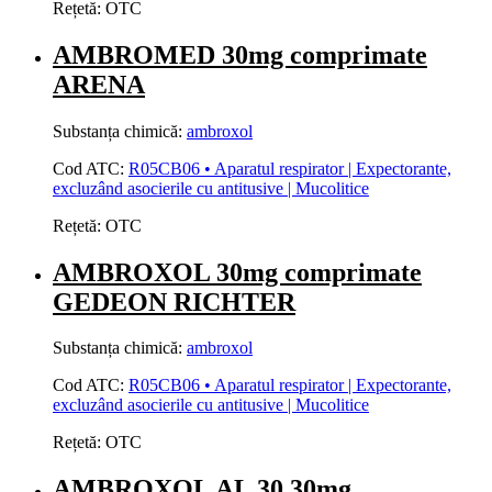
Rețetă:
OTC
AMBROMED 30mg comprimate
ARENA
Substanța chimică:
ambroxol
Cod ATC:
R05CB06 • Aparatul respirator | Expectorante,
excluzând asocierile cu antitusive | Mucolitice
Rețetă:
OTC
AMBROXOL 30mg comprimate
GEDEON RICHTER
Substanța chimică:
ambroxol
Cod ATC:
R05CB06 • Aparatul respirator | Expectorante,
excluzând asocierile cu antitusive | Mucolitice
Rețetă:
OTC
AMBROXOL AL 30 30mg