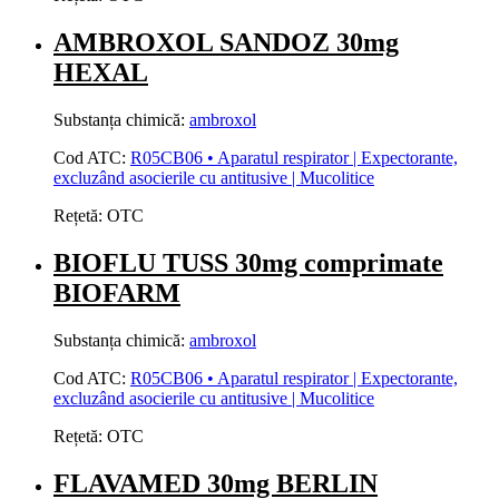
AMBROXOL SANDOZ 30mg
HEXAL
Substanța chimică:
ambroxol
Cod ATC:
R05CB06 • Aparatul respirator | Expectorante,
excluzând asocierile cu antitusive | Mucolitice
Rețetă:
OTC
BIOFLU TUSS 30mg comprimate
BIOFARM
Substanța chimică:
ambroxol
Cod ATC:
R05CB06 • Aparatul respirator | Expectorante,
excluzând asocierile cu antitusive | Mucolitice
Rețetă:
OTC
FLAVAMED 30mg BERLIN